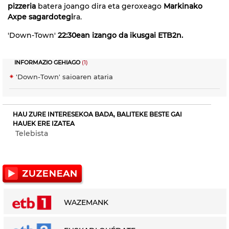
pizzeria
batera joango dira eta geroxeago
Markinako
Axpe sagardotegi
ra.
'Down-Town'
22:30ean izango da ikusgai ETB2n.
INFORMAZIO GEHIAGO
(1)
'Down-Town' saioaren ataria
HAU ZURE INTERESEKOA BADA, BALITEKE BESTE GAI
HAUEK ERE IZATEA
Telebista
WAZEMANK