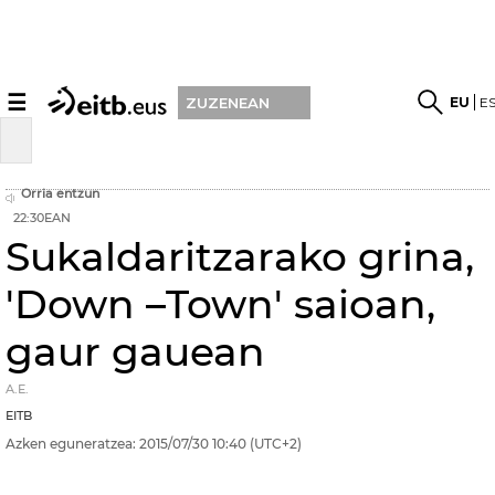
☰
EU
E
ZUZENEAN
Orria entzun
22:30EAN
Sukaldaritzarako grina,
'Down –Town' saioan,
gaur gauean
A.E.
EITB
Azken eguneratzea:
2015/07/30
10:40
(UTC+2)