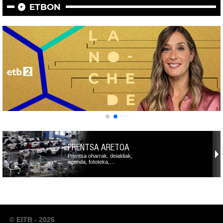
ETBON
PRENTSA ARETOA
Prentsa oharrak, deialdiak,
agenda, fototeka,…
© EITB - 2026