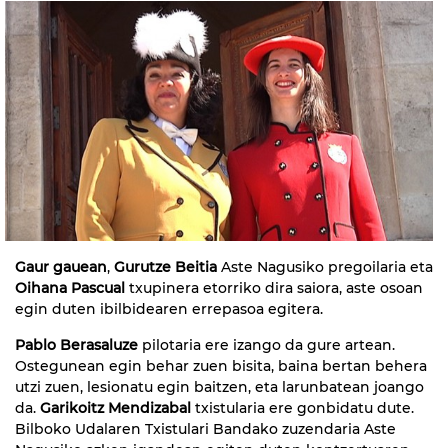
Gaur gauean
,
Gurutze Beitia
Aste Nagusiko pregoilaria eta
Oihana Pascual
txupinera etorriko dira saiora, aste osoan
egin duten ibilbidearen errepasoa egitera.
Pablo Berasaluze
pilotaria ere izango da gure artean.
Ostegunean egin behar zuen bisita, baina bertan behera
utzi zuen, lesionatu egin baitzen, eta larunbatean joango
da.
Garikoitz Mendizabal
txistularia ere gonbidatu dute.
Bilboko Udalaren Txistulari Bandako zuzendaria Aste