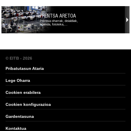
PRENTSA ARETOA
Prentsa oharrak, deialdiak,
agenda, fototeka,…
© EITB - 2026
Pribatutasun Ataria
Lege Oharra
Cookien erabilera
Cookien konfigurazioa
Gardentasuna
Kontaktua