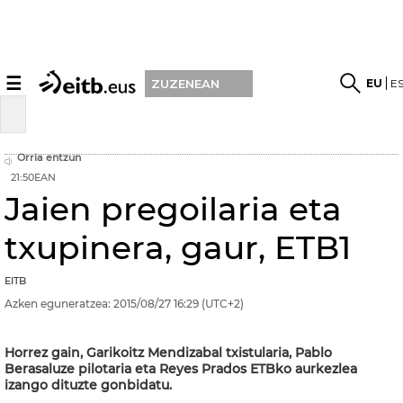
☰
EU
E
ZUZENEAN
Orria entzun
21:50EAN
Jaien pregoilaria eta
txupinera, gaur, ETB1
EITB
Azken eguneratzea:
2015/08/27
16:29
(UTC+2)
Horrez gain, Garikoitz Mendizabal txistularia, Pablo
Berasaluze pilotaria eta Reyes Prados ETBko aurkezlea
izango dituzte gonbidatu.