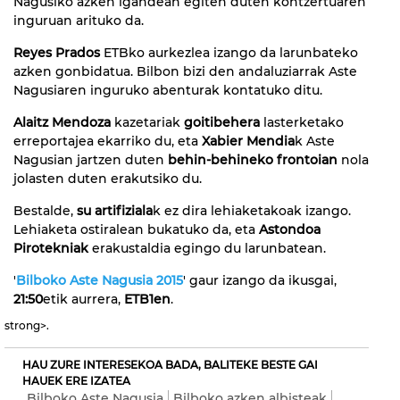
Nagusiko azken igandean egiten duten kontzertuaren
inguruan arituko da.
Reyes Prados
ETBko aurkezlea izango da larunbateko
azken gonbidatua. Bilbon bizi den andaluziarrak Aste
Nagusiaren inguruko abenturak kontatuko ditu.
Alaitz Mendoza
kazetariak
goitibehera
lasterketako
erreportajea ekarriko du, eta
Xabier Mendia
k Aste
Nagusian jartzen duten
behin-behineko frontoian
nola
jolasten duten erakutsiko du.
Bestalde,
su artifiziala
k ez dira lehiaketakoak izango.
Lehiaketa ostiralean bukatuko da, eta
Astondoa
Pirotekniak
erakustaldia egingo du larunbatean.
'
Bilboko Aste Nagusia 2015
' gaur izango da ikusgai,
21:50
etik aurrera,
ETB1en
.
strong>.
HAU ZURE INTERESEKOA BADA, BALITEKE BESTE GAI
HAUEK ERE IZATEA
Bilboko Aste Nagusia
Bilboko azken albisteak