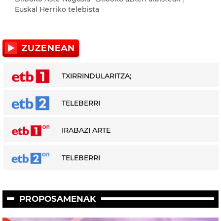
Euskal Herriko telebista
TXIRRINDULARITZA;
TELEBERRI
IRABAZI ARTE
TELEBERRI
PROPOSAMENAK