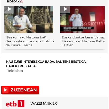
BIDEOAK
(2)
'Baskoniako Historia bat'
Euskalduntze berantiarraz,
desmonta mitos de la historia
'Baskoniako Historia Bat' sai
de Euskal Herria
ETB1en
HAU ZURE INTERESEKOA BADA, BALITEKE BESTE GAI
HAUEK ERE IZATEA
Telebista
WAZEMANK 2.0