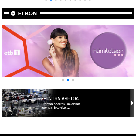
ETBON
PRENTSA ARETOA
Prentsa oharrak, deialdiak,
agenda, fototeka,…