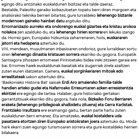
egingo ditu antzinako euskaldunen bizitzaz eta talde izaeraz.
Bestalde, Paleolito garaiko kobazuloetan topatu berri diren margoen eta
analisirako teknika berrien bitartez, gure lurraldeko
lehenengo biztanle
modernoen gaineko hainbat datu
argituko ditu.
Erromanizazio aurreko eta ondorengo euskal gizartea eta kristau arokoa
nolakoa
zen azalduko du, eta
lehenengo hirien sorrera
ren lekuko izango
da. Horrez gain, Europako hizkuntza zaharrenaren, hots,
euskararen
jatorri eta hedapena
aztertuko du.
VIII. mendean, musulmanen inbasioaren ondorioz, gure lurraldean sortu
ziren
lehenengo dinastia kristauen sorrera
ekarriko du gogora. Europatik
Santiagora zihoazen erromesei Pirinioetako bidea ireki zitzaien garaia ere
bai. Erromes haiek euskaldunak basatiak eta izugarriak zirela azaltzen
zuten euren idatzietan. Gainera,
euskal sorginkeriaren mitoak edo
errealitateak
sakon aztertuko ditu.
'Baskoniako Historia Bat' saioak
Erdi Aro amaierako familia-talde
handien arteko gudei eta Nafarroako Erresumaren azken erresistentzia
ekintzei
ere egingo die tartea. Halaber, gure historiako gertakari
garrantzitsuak ekarriko ditu gogora, hala nola,
Bizkaiko Foru Berriaren
eraketa (lehenengo pribilegioak ahalbidetu zituena) eta Gerra Karlistak.
Frantziako Iraultzara
ere eramango gaitu, bertan parte hartu zuten
euskaldunen berri emanez. Eta amaitzeko,
euskal kostaldera uda
pasatzera etortzen ziren Europako aristokraten joera
aztertuko du. Moda
hark ekarri zuen egungo turismoaren sorrera eta gure kostaldeko herrien
bilakaera.