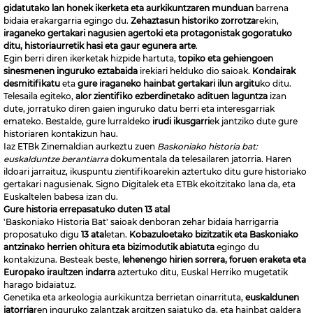
gidatutako lan honek
ikerketa eta aurkikuntzaren munduan
barrena
bidaia erakargarria egingo du.
Zehaztasun historiko zorrotza
rekin,
iraganeko gertakari nagusien agertoki eta protagonistak gogoratuko
ditu, historiaurretik hasi eta gaur egunera arte
.
Egin berri diren ikerketak hizpide hartuta,
topiko eta gehiengoen
sinesmenen inguruko eztabaida
irekiari helduko dio saioak.
Kondairak
desmitifikatu
eta
gure iraganeko hainbat gertakari ilun argitu
ko ditu.
Telesaila egiteko,
alor zientifiko ezberdinetako adituen laguntza
izan
dute, jorratuko diren gaien inguruko datu berri eta interesgarriak
emateko. Bestalde, gure lurraldeko
irudi ikusgarri
ek jantziko dute gure
historiaren kontakizun hau.
Iaz ETBk Zinemaldian aurkeztu zuen
Baskoniako historia bat:
euskalduntze berantiarra
dokumentala da telesailaren jatorria. Haren
ildoari jarraituz, ikuspuntu zientifikoarekin aztertuko ditu gure historiako
gertakari nagusienak. Signo Digitalek eta ETBk ekoitzitako lana da, eta
Euskaltelen babesa izan du.
Gure historia errepasatuko duten 13 atal
'Baskoniako Historia Bat' saioak denboran zehar bidaia harrigarria
proposatuko digu
13 atal
etan.
Kobazuloetako bizitzatik eta Baskoniako
antzinako herrien ohitura eta bizimodutik abiatuta
egingo du
kontakizuna. Besteak beste,
lehenengo hirien sorrera, foruen eraketa eta
Europako iraultzen indarra
aztertuko ditu, Euskal Herriko mugetatik
harago bidaiatuz.
Genetika eta arkeologia aurkikuntza berrietan oinarrituta,
euskaldunen
jatorria
ren inguruko zalantzak argitzen saiatuko da, eta hainbat galdera