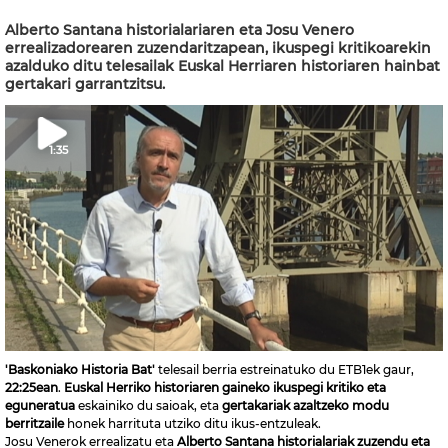
Alberto Santana historialariaren eta Josu Venero
errealizadorearen zuzendaritzapean, ikuspegi kritikoarekin
azalduko ditu telesailak Euskal Herriaren historiaren hainbat
gertakari garrantzitsu.
1:35
'Baskoniako Historia Bat'
telesail berria estreinatuko du ETB1ek gaur,
22:25ean
.
Euskal Herriko historiaren gaineko ikuspegi kritiko eta
eguneratua
eskainiko du saioak, eta
gertakariak azaltzeko modu
berritzaile
honek harrituta utziko ditu ikus-entzuleak.
Josu Venerok errealizatu eta
Alberto Santana historialariak zuzendu eta