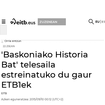
☰
EU
E
ZUZENEAN
Orria entzun
22:25EAN
'Baskoniako Historia
Bat' telesaila
estreinatuko du gaur
ETB1ek
EITB
Azken eguneratzea:
2015/09/10
00:12
(UTC+2)