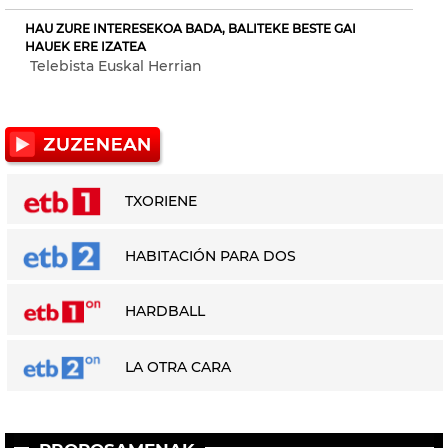
HAU ZURE INTERESEKOA BADA, BALITEKE BESTE GAI
HAUEK ERE IZATEA
Telebista Euskal Herrian
TXORIENE
HABITACIÓN PARA DOS
HARDBALL
LA OTRA CARA