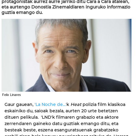
protagonistak aurrez aurre jarriko ditu Cara a Cara atalean,
eta aurtengo Donostia Zinemaldiaren inguruko informazio
guztia emango du.
Felix Linares
Gaur gauean,
'La Noche de…'
k
Heat
polizia film klasikoa
eskainiko du, saioak bezala, aurten 20 urte betetzen
dituen pelikula. 'LND'k filmaren grabazio eta aktore
zerrendaren gaineko datu guztiak emango ditu, eta
besteak beste, eszena esanguratsuenak grabatzeko