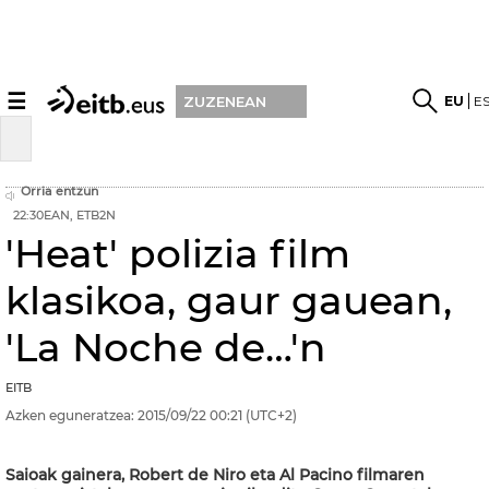
☰
EU
E
ZUZENEAN
Orria entzun
22:30EAN, ETB2N
'Heat' polizia film
klasikoa, gaur gauean,
'La Noche de…'n
EITB
Azken eguneratzea:
2015/09/22
00:21
(UTC+2)
Saioak gainera, Robert de Niro eta Al Pacino filmaren