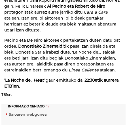
erabili ziren bala kopuru neurrigabeaz arituko da. Horrez
gain, Felix Linaresek
Al Pacino eta Robert de Niro
protagonistak aurrez aurre jarriko ditu
Cara a Cara
atalean. Izan ere, bi aktoreen ibilbideak gertakari
harrigarriez beterik daude eta biek maitasun abentura
ugari izan dituzte.
Pacino eta De Niro aktoreek partekatzen duten datu bat
ordea,
Donostiako Zinemaldi
tik pasa izan direla da eta
biek, Donostia Saria irabazi dute. 'La Noche de...' saioak
ere beti jarri izan ditu begiak Donostiako Zinemaldian,
eta aurten ere, jaialditik pasa diren protagonisten eta
estreinaldien berri emango du
Linea Caliente
atalean.
'La Noche de..
Heat
'
gaur emitituko da,
22:30etik aurrera,
ETB1en.
TB1en.
INFORMAZIO GEHIAGO
(1)
Saioaren webgunea