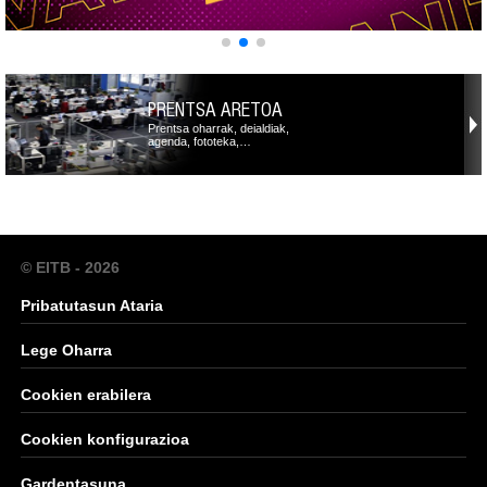
PRENTSA ARETOA
Prentsa oharrak, deialdiak,
agenda, fototeka,…
© EITB - 2026
Pribatutasun Ataria
Lege Oharra
Cookien erabilera
Cookien konfigurazioa
Gardentasuna