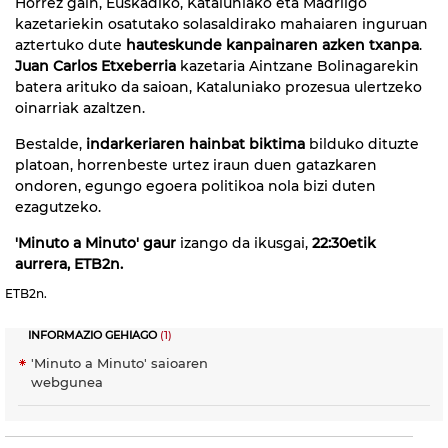
Horrez gain, Euskadiko, Kataluniako eta Madrilgo
kazetariekin osatutako solasaldirako mahaiaren inguruan
aztertuko dute
hauteskunde kanpainaren azken txanpa
.
Juan Carlos Etxeberria
kazetaria Aintzane Bolinagarekin
batera arituko da saioan, Kataluniako prozesua ulertzeko
oinarriak azaltzen.
Bestalde,
indarkeriaren hainbat biktima
bilduko dituzte
platoan, horrenbeste urtez iraun duen gatazkaren
ondoren, egungo egoera politikoa nola bizi duten
ezagutzeko.
'Minuto a Minuto' gaur
izango da ikusgai,
22:30etik
aurrera, ETB2n.
ETB2n.
INFORMAZIO GEHIAGO
(1)
'Minuto a Minuto' saioaren
webgunea