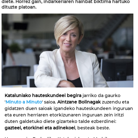
diete. Horrez gain, indarkeriaren hainbat biktima hartuko
dituzte platoan.
Kataluniako hauteskundeei begira
jarriko da gaurko
'
Minuto a Minuto
' saioa.
Aintzane Bolinagak
zuzendu eta
gidatzen duen saioak igandeko hauteskundeen inguruan
eta euren herriaren etorkizunaren inguruan zein iritzi
duten galdetuko diete gizarteko talde ezberdinei:
gazteei, etorkinei eta adinekoei
, besteak beste.