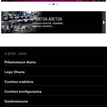
PRENTSA ARETOA
Prentsa oharrak, deialdiak,
agenda, fototeka,…
© EITB - 2026
Pribatutasun Ataria
Lege Oharra
Cookien erabilera
Cookien konfigurazioa
Gardentasuna