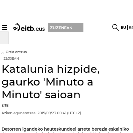
☰
EU
E
ZUZENEAN
Orria entzun
22:30EAN
Katalunia hizpide,
gaurko 'Minuto a
Minuto' saioan
EITB
Azken eguneratzea:
2015/09/23
00:41
(UTC+2)
Datorren igandeko hauteskundeei arreta berezia eskainiko