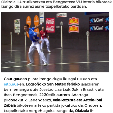
Olaizola II-Urrutikoetxea eta Bengoetxea VI-Untoria bikoteak
izango dira aurrez aurre txapelketako partidan.
Gaur gauean
pilota izango dugu ikusgai ETB1en eta
eitb.eus
-en.
Logroñoko San Mateo feriako
jaialdiaren
berri emango dute Josetxo Lizartzak, Jokin Errastik eta
Iban Bengoetxeak,
22:30etik aurrera
, Adarraga
pilotalekutik. Lehendabizi,
Xala-Rezusta eta Artola-Ibai
Zabala
bikoteen arteko partida jokatuko da. Ondoren,
txapelketako norgehiagoka izango da,
Olaizola II-