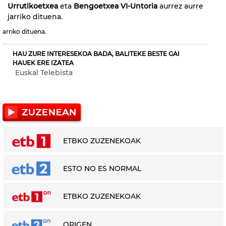
Urrutikoetxea
eta
Bengoetxea VI-Untoria
aurrez aurre
jarriko dituena.
arriko dituena.
HAU ZURE INTERESEKOA BADA, BALITEKE BESTE GAI
HAUEK ERE IZATEA
Euskal Telebista
ETBKO ZUZENEKOAK
ESTO NO ES NORMAL
ETBKO ZUZENEKOAK
ORIGEN