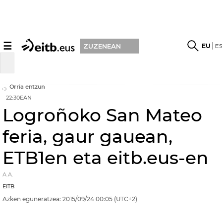
☰
EU
E
ZUZENEAN
Orria entzun
22:30EAN
Logroñoko San Mateo
feria, gaur gauean,
ETB1en eta eitb.eus-en
A.A.
EITB
Azken eguneratzea:
2015/09/24
00:05
(UTC+2)