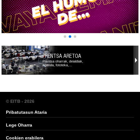
PRENTSA ARETOA
Prentsa oharrak, deialdiak,
agenda, fototeka,…
© EITB - 2026
Pribatutasun Ataria
Lege Oharra
Cookien erabilera