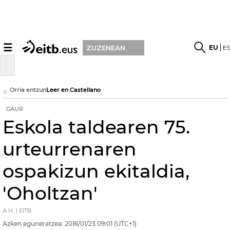
☰
EU
E
ZUZENEAN
Orria entzun
Leer en Castellano
GAUR
Eskola taldearen 75.
urteurrenaren
ospakizun ekitaldia,
'Oholtzan'
A.H. | EITB
Azken eguneratzea:
2016/01/23
09:01
(UTC+1)