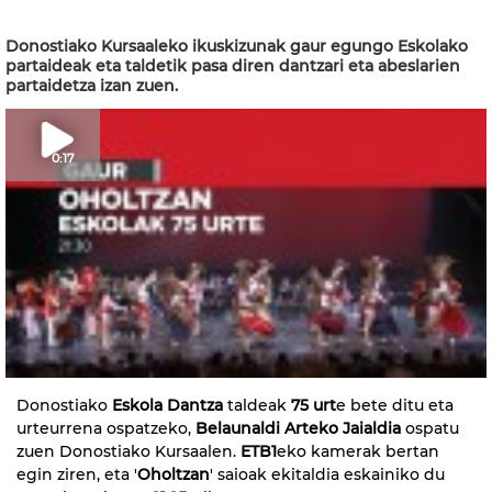
Donostiako Kursaaleko ikuskizunak gaur egungo Eskolako
partaideak eta taldetik pasa diren dantzari eta abeslarien
partaidetza izan zuen.
0:17
Donostiako
Eskola Dantza
taldeak
75 urt
e bete ditu eta
urteurrena ospatzeko,
Belaunaldi Arteko Jaialdia
ospatu
zuen Donostiako Kursaalen.
ETB1
eko kamerak bertan
egin ziren, eta '
Oholtzan
' saioak ekitaldia eskainiko du