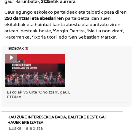
gaur -larunbata-,
21:25
etik aurrera.
Gaur egungo eskolako partaideak eta taldetik pasa diren
250 dantzari eta abeslariren
partaidetza izan zuen
ekitaldiak eta hainbat kanta abestu eta dantzatu ziren
artean, besteak beste, 'Sorgin Dantza', 'Maitia non ziran',
'Kaxarranka', 'Txoria txori' edo 'San Sebastian Martxa'.
BIDEOAK
(1)
Eskolak 75 urte 'Oholtzan', gaur,
ETB1en
HAU ZURE INTERESEKOA BADA, BALITEKE BESTE GAI
HAUEK ERE IZATEA
Euskal Telebista