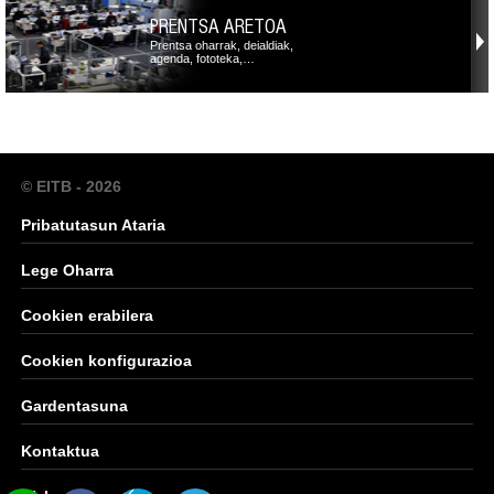
PRENTSA ARETOA
Prentsa oharrak, deialdiak,
agenda, fototeka,…
© EITB - 2026
Pribatutasun Ataria
Lege Oharra
Cookien erabilera
Cookien konfigurazioa
Gardentasuna
Kontaktua