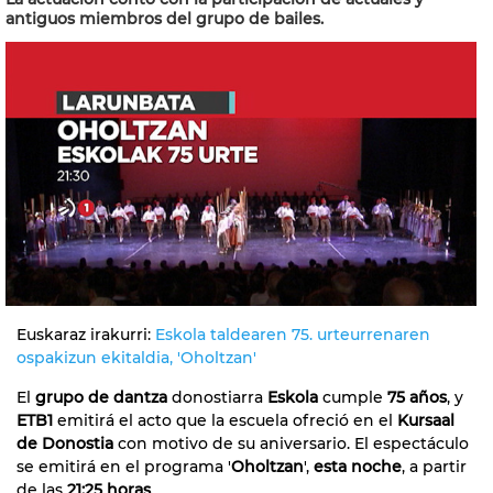
antiguos miembros del grupo de bailes.
Euskaraz irakurri:
Eskola taldearen 75. urteurrenaren
ospakizun ekitaldia, 'Oholtzan'
El
grupo de dantza
donostiarra
Eskola
cumple
75 años
, y
ETB1
emitirá el acto que la escuela ofreció en el
Kursaal
de Donostia
con motivo de su aniversario. El espectáculo
se emitirá en el programa '
Oholtzan
',
esta noche
, a partir
de las
21:25 horas
.