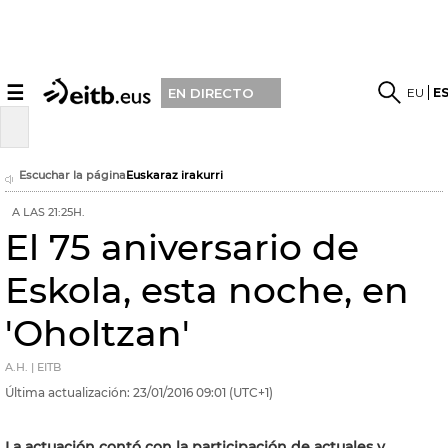
☰
EU
E
EN DIRECTO
Escuchar la página
Euskaraz irakurri
A LAS 21:25H.
El 75 aniversario de
Eskola, esta noche, en
'Oholtzan'
A.H. | EITB
Última actualización:
23/01/2016
09:01
(UTC+1)
La actuación contó con la participación de actuales y