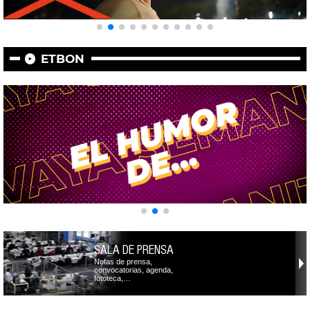
ETBON
SALA DE PRENSA
Notas de prensa,
convocatorias, agenda,
fototeca,…