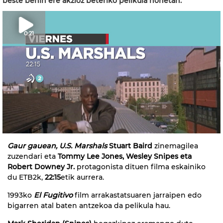
beste behin ere akzioz beteriko pelikula honetan.
0:21
Gaur gauean, U.S. Marshals
Stuart Baird
zinemagilea
zuzendari eta
Tommy Lee Jones, Wesley Snipes eta
Robert Downey Jr.
protagonista dituen filma eskainiko
du ETB2k,
22:15
etik aurrera.
1993ko
El Fugitivo
film arrakastatsuaren jarraipen edo
bigarren atal baten antzekoa da pelikula hau.