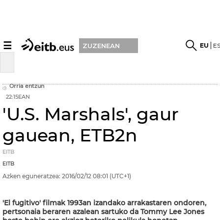
☰
EU
E
ZUZENEAN
Orria entzun
22:15EAN
'U.S. Marshals', gaur
gauean, ETB2n
EITB
EITB
Azken eguneratzea:
2016/02/12
08:01
(UTC+1)
'El fugitivo' filmak 1993an izandako arrakastaren ondoren,
pertsonaia beraren azalean sartuko da Tommy Lee Jones