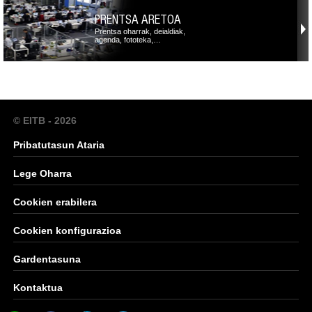
PRENTSA ARETOA
Prentsa oharrak, deialdiak,
agenda, fototeka,…
© EITB - 2026
Pribatutasun Ataria
Lege Oharra
Cookien erabilera
Cookien konfigurazioa
Gardentasuna
Kontaktua