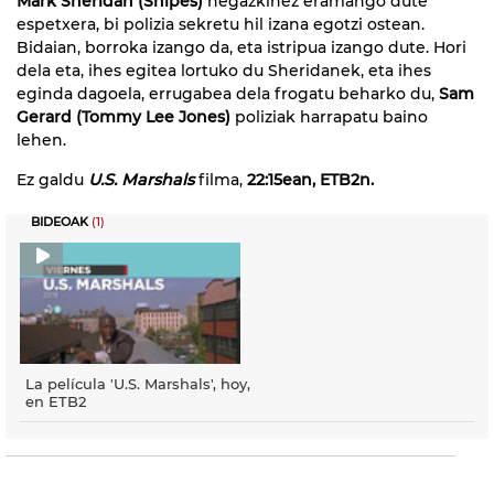
Mark Sheridan (Snipes)
hegazkinez eramango dute
espetxera, bi polizia sekretu hil izana egotzi ostean.
Bidaian, borroka izango da, eta istripua izango dute. Hori
dela eta, ihes egitea lortuko du Sheridanek, eta ihes
eginda dagoela, errugabea dela frogatu beharko du,
Sam
Gerard (Tommy Lee Jones)
poliziak harrapatu baino
lehen.
Ez galdu
U.S. Marshals
filma,
22:15ean, ETB2n.
BIDEOAK
(1)
La película 'U.S. Marshals', hoy,
en ETB2