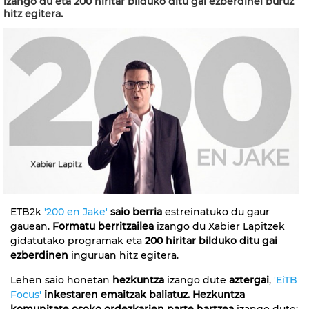
izango du eta 200 hiritar bilduko ditu gai ezberdinei buruz
hitz egitera.
ETB2k
'200 en Jake'
saio berria
estreinatuko du gaur
gauean.
Formatu berritzailea
izango du Xabier Lapitzek
gidatutako programak eta
200 hiritar bilduko ditu gai
ezberdinen
inguruan hitz egitera.
Lehen saio honetan
hezkuntza
izango dute
aztergai
,
'EiTB
Focus'
inkestaren emaitzak baliatuz.
Hezkuntza
komunitate osoko ordezkarien parte hartzea
izango dute: