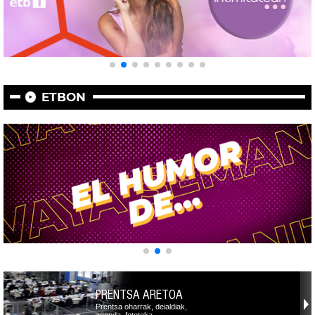
ETBON
PRENTSA ARETOA
Prentsa oharrak, deialdiak,