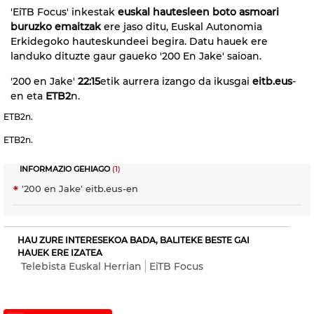
'EiTB Focus' inkestak
euskal hautesleen boto asmoari
buruzko emaitzak
ere jaso ditu, Euskal Autonomia
Erkidegoko hauteskundeei begira. Datu hauek ere
landuko dituzte gaur gaueko '200 En Jake' saioan.
'200 en Jake'
22:15
etik aurrera izango da ikusgai
eitb.eus
-
en eta
ETB2
n.
ETB2n.
ETB2n.
INFORMAZIO GEHIAGO
(1)
'200 en Jake' eitb.eus-en
HAU ZURE INTERESEKOA BADA, BALITEKE BESTE GAI
HAUEK ERE IZATEA
Telebista Euskal Herrian
EiTB Focus