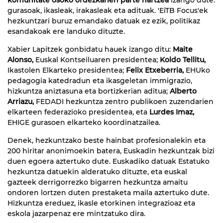
gurasoak, ikasleak, irakasleak eta adituak. 'EiTB Focus'ek
hezkuntzari buruz emandako datuak ez ezik, politikaz
esandakoak ere landuko dituzte.
Xabier Lapitzek gonbidatu hauek izango ditu:
Maite
Alonso,
Euskal Kontseiluaren presidentea;
Koldo Tellitu,
Ikastolen Elkarteko presidentea;
Felix Etxeberria,
EHUko
pedagogia katedradun eta ikasgeletan immigrazio,
hizkuntza aniztasuna eta bortizkerian aditua;
Alberto
Arriazu,
FEDADI hezkuntza zentro publikoen zuzendarien
elkarteen federazioko presidentea, eta
Lurdes Imaz,
EHIGE gurasoen elkarteko koordinatzailea.
Denek, hezkuntzako beste hainbat profesionalekin eta
200 hiritar anonimoekin batera, Euskadin hezkuntzak bizi
duen egoera aztertuko dute. Euskadiko datuak Estatuko
hezkuntza datuekin alderatuko dituzte, eta euskal
gazteek derrigorrezko bigarren hezkuntza amaitu
ondoren lortzen duten prestaketa maila aztertuko dute.
Hizkuntza ereduez, ikasle etorkinen integrazioaz eta
eskola jazarpenaz ere mintzatuko dira.