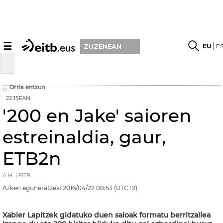
☰
EU
E
ZUZENEAN
Orria entzun
22:15EAN
'200 en Jake' saioren
estreinaldia, gaur,
ETB2n
A.H. | EITB
Azken eguneratzea:
2016/04/22
08:53
(UTC+2)
Xabier Lapitzek gidatuko duen saioak formatu berritzailea