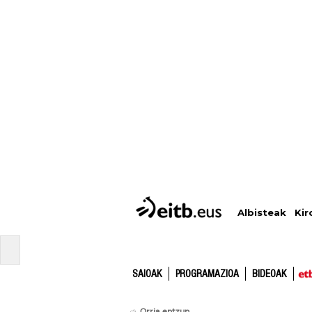
Albisteak
Kir
SAIOAK
PROGRAMAZIOA
BIDEOAK
Orria entzun