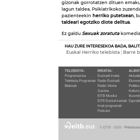
gizonak gorrotatzen dituen emak
lagun taldea. Psikiatrikoko zuzend
pazienteekin
herriko putetxean
, 
taldeari egotziko diote delitua
.
Ez galdu
Sexuak zoratuta
komedia
HAU ZURE INTERESEKOA BADA, BALIT
Euskal Herriko telebista
Barre 
TELEBISTA:
IRRATIA:
ALBIS
Programazioa
Euskadi Irratia
Aktuali
Telebista Programak
Radio Euskadi
Ekonom
Bideoak
Radio Vitoria
Politika
Gaztea
Kultura
EITB Musika
Ikusmi
EiTB Euskal kantak
Egurald
Irrati programak
Podcast
© EITB - 2026
-
Pribatuta