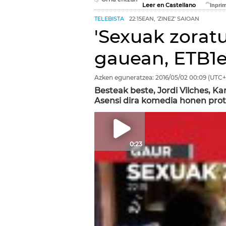
Leer en Castellano
TELEBISTA
22:15EAN, 'ZINEZ' SAIOAN
'Sexuak zorat
gauean, ETB1
Azken eguneratzea:
2016/05/02
00:09
(UTC+
Besteak beste, Jordi Vilches, Ka
Asensi dira komedia honen prot
0:23