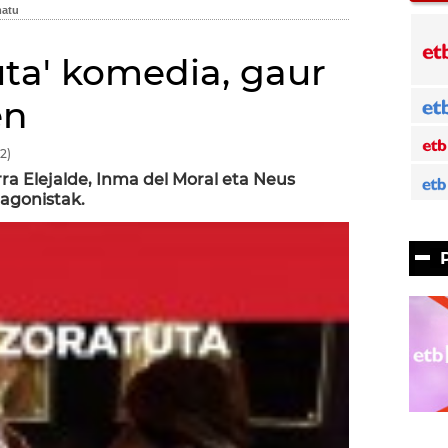
uta' komedia, gaur
en
2)
rra Elejalde, Inma del Moral eta Neus
agonistak.