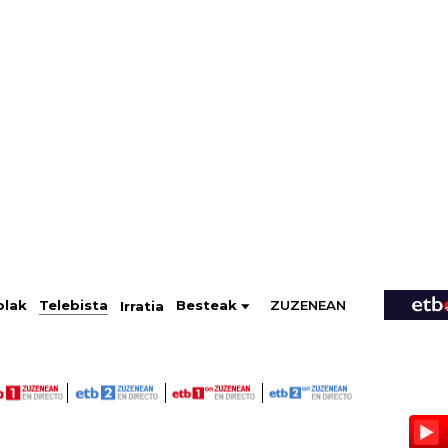
ZUZENEAN
Telebista
Besteak
olak
Irratia