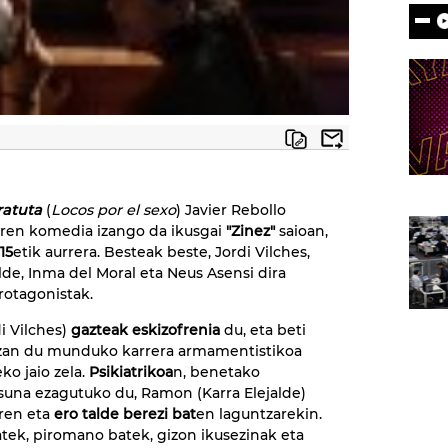
ratuta
(
Locos por el sexo
) Javier Rebollo
ren komedia izango da ikusgai
"Zinez"
saioan,
:15
etik aurrera. Besteak beste, Jordi Vilches,
alde, Inma del Moral eta Neus Asensi dira
rotagonistak.
i Vilches)
gazteak eskizofrenia
du, eta beti
izan du munduko karrera armamentistikoa
ko jaio zela.
Psikiatrikoa
n, benetako
suna ezagutuko du, Ramon (Karra Elejalde)
aren eta
ero talde berezi bat
en laguntzarekin.
atek, piromano batek, gizon ikusezinak eta