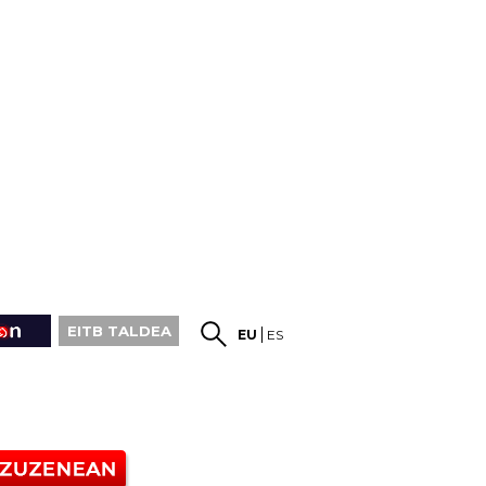
EITB TALDEA
EU
ES