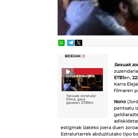
BIDEOAK
(1)
Sexuak zo
zuzendaria
ETB1
en,
22
Karra Elej
filmaren p
'Sexuak zoratuta'
filma, gaur
Nono
(Jord
gauean, ETB1en
pentsatu 
geldiarazte
adiskideta
estigmak izateko joera duen zoro
Estralurtarrek abduzitutako tipo b