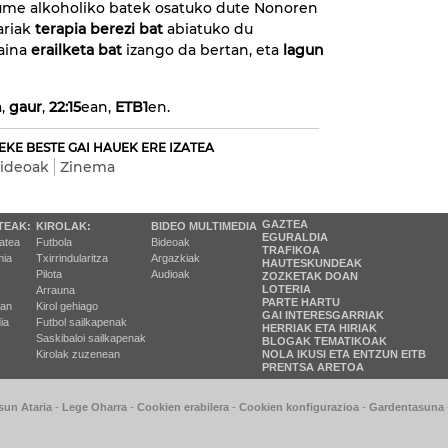
ume alkoholiko batek osatuko dute Nonoren
ariak
terapia berezi
bat
abiatuko du
baina
erailketa bat
izango da bertan, eta
lagun
,
gaur
,
22:15
ean,
ETB1
en.
EKE BESTE GAI HAUEK ERE IZATEA
bideoak
Zinema
GAZTEA
TEAK:
KIROLAK:
BIDEO MULTIMEDIA
EGURALDIA
tatea
Futbola
Bideoak
TRAFIKOA
ia
Txirrindularitza
Argazkiak
HAUTESKUNDEAK
Pilota
Audioak
ZOZKETAK DOAN
LOTERIA
Arrauna
PARTE HARTU
ran
Kirol gehiago
GAI INTERESGARRIAK
ia
Futbol sailkapenak
HERRIAK ETA HIRIAK
Saskibaloi sailkapenak
BLOGAK TEMATIKOAK
Kirolak zuzenean
NOLA IKUSI ETA ENTZUN EITB
PRENTSA ARETOA
sun Ataria
-
Lege Oharra
-
Cookien erabilera
-
Cookien konfigurazioa
-
Gardentasuna