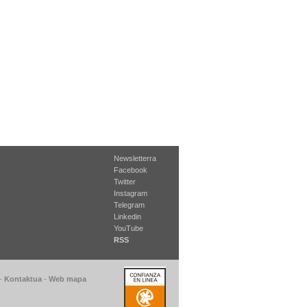
Newsletterra
Facebook
Twitter
Instagram
Telegram
Linkedin
YouTube
RSS
-
Kontaktua
-
Web mapa