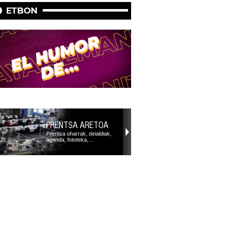
ETBON
PRENTSA ARETOA
Prentsa oharrak, deialdiak,
agenda, fototeka,…