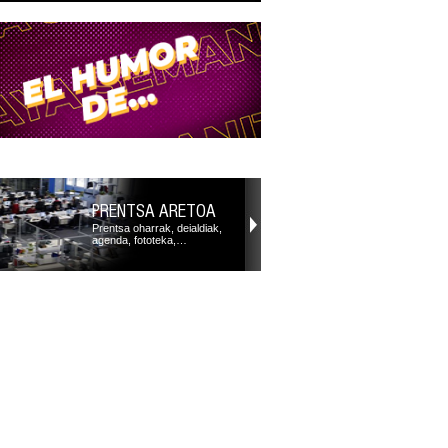
PRENTSA ARETOA
Prentsa oharrak, deialdiak,
agenda, fototeka,…