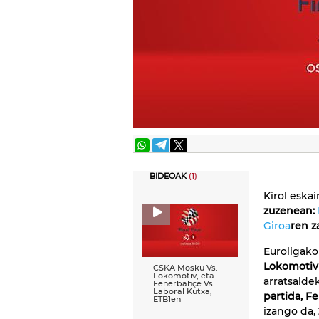
BIDEOAK
(1)
Kirol eska
zuzenean:
Giroa
ren z
Euroligako
Lokomotiv
CSKA Mosku Vs.
Lokomotiv, eta
arratsald
Fenerbahçe Vs.
Laboral Kutxa,
partida, F
ETB1en
izango da,