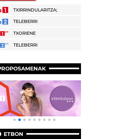
TXIRRINDULARITZA;
TELEBERRI
TXORIENE
TELEBERRI
PROPOSAMENAK
ETBON