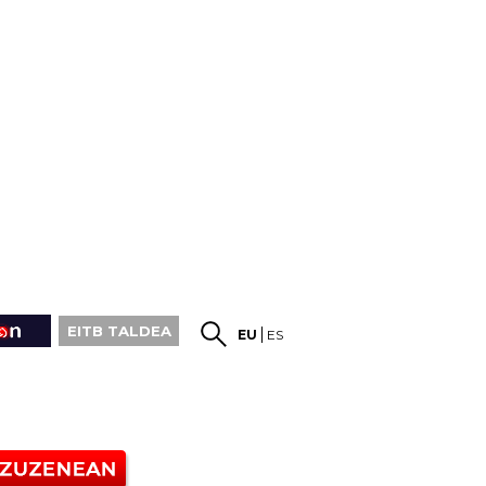
EITB TALDEA
EU
ES