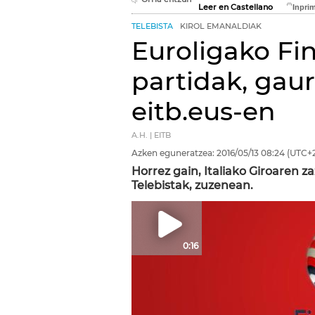
Leer en Castellano
TELEBISTA
KIROL EMANALDIAK
Euroligako Fi
partidak, gaur
eitb.eus-en
A.H. | EITB
Azken eguneratzea:
2016/05/13
08:24
(UTC+2
Horrez gain, Italiako Giroaren 
Telebistak, zuzenean.
0:16