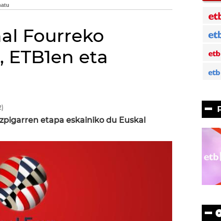
nal Fourreko
, ETB1en eta
)
zazpigarren etapa eskainiko du Euskal