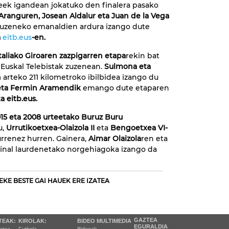
leek igandean jokatuko den finalera pasako
 Aranguren, Josean Aldalur eta Juan de la Vega
uzeneko emanaldien ardura izango dute
a
eitb.eus
-en.
Italiako Giroaren zazpigarren etapa
rekin bat
Euskal Telebistak zuzenean.
Sulmona eta
n
arteko 211 kilometroko ibilbidea izango du
 eta Fermin Aramendik
emango dute etaparen
a eitb.eus.
15 eta 2008 urteetako Buruz Buru
u,
Urrutikoetxea-Olaizola II
eta
Bengoetxea VI-
urrenez hurren. Gainera,
Aimar Olaizola
ren eta
final laurdenetako norgehiagoka izango da
EKE BESTE GAI HAUEK ERE IZATEA
GAZTEA
TEAK:
KIROLAK:
BIDEO MULTIMEDIA
EGURALDIA