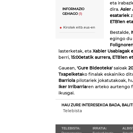
eta irabaz
dira.
Asier
INFORMAZIO
GEHIAGO
(1)
esatariek
z
ETB1en et
Kirolak eitb.eus-en
Bestalde,
egingo du 
Folignore
lasterketak, eta
Xabier Usabiagak
berri,
15:00etatik aurrera, ETB1en et
Gauean,
'Gure Bideoteka'
saioak
20
Txapelketa
ko finalak eskainiko dit
Barriola
pilotariek jokatutakoak, h
Iker Irribarria
ren arteko aurtengo 
ikusgai.
HAU ZURE INTERESEKOA BADA, BALIT
Telebista
TELEBISTA:
IRRATIA:
ALBIS