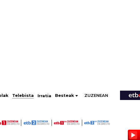
ZUZENEAN
Telebista
Besteak
olak
Irratia