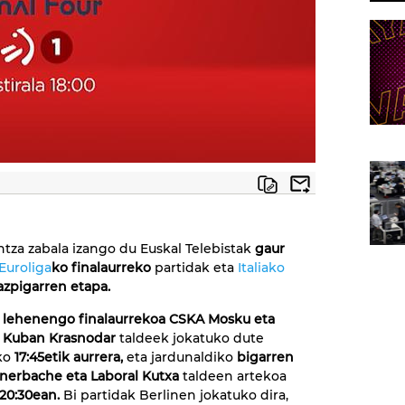
intza zabala izango du Euskal Telebistak
gaur
Euroliga
ko finalaurreko
partidak eta
Italiako
azpigarren etapa.
lehenengo finalaurrekoa CSKA Mosku eta
 Kuban Krasnodar
taldeek jokatuko dute
eko
17:45etik aurrera,
eta jardunaldiko
bigarren
enerbache eta Laboral Kutxa
taldeen artekoa
20:30ean.
Bi partidak Berlinen jokatuko dira,