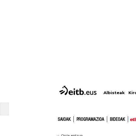
Albisteak
Kir
SAIOAK
PROGRAMAZIOA
BIDEOAK
Orria entzun