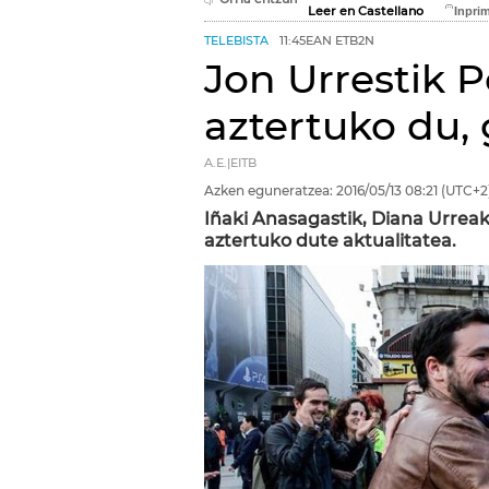
Leer en Castellano
TELEBISTA
11:45EAN ETB2N
Jon Urrestik 
aztertuko du, 
A.E.|EITB
Azken eguneratzea:
2016/05/13
08:21
(UTC+2
Iñaki Anasagastik, Diana Urrea
aztertuko dute aktualitatea.