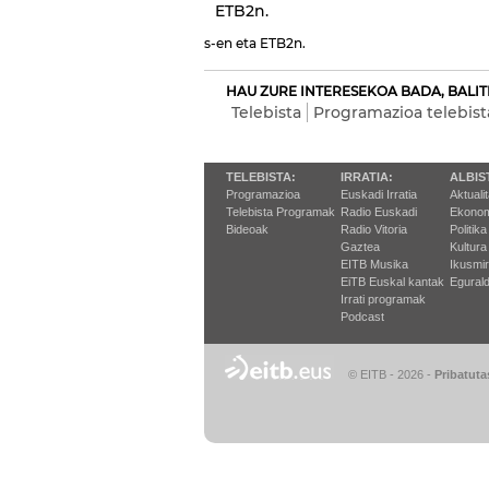
ETB2n.
s-en eta ETB2n.
HAU ZURE INTERESEKOA BADA, BALIT
Telebista
Programazioa telebist
TELEBISTA:
IRRATIA:
ALBIS
Programazioa
Euskadi Irratia
Aktuali
Telebista Programak
Radio Euskadi
Ekonom
Bideoak
Radio Vitoria
Politika
Gaztea
Kultura
EITB Musika
Ikusmi
EiTB Euskal kantak
Egurald
Irrati programak
Podcast
© EITB - 2026
-
Pribatuta