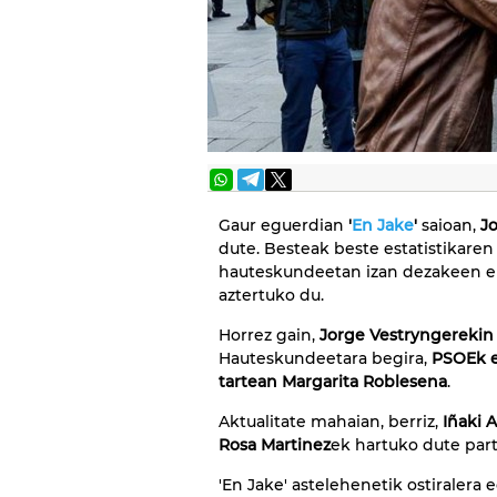
Gaur eguerdian
'
En Jake
'
saioan,
Jo
dute. Besteak beste estatistikaren
hauteskundeetan izan dezakeen er
aztertuko du.
Horrez gain,
Jorge Vestryngerekin
Hauteskundeetara begira,
PSOEk e
tartean
Margarita Roblesena
.
Aktualitate mahaian, berriz,
I
ñaki A
Rosa Martinez
ek hartuko dute part
'En Jake' astelehenetik ostiralera 