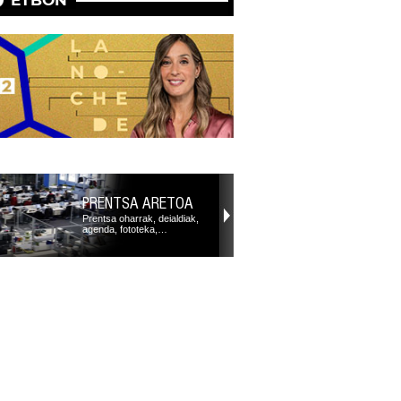
PRENTSA ARETOA
Prentsa oharrak, deialdiak,
agenda, fototeka,…