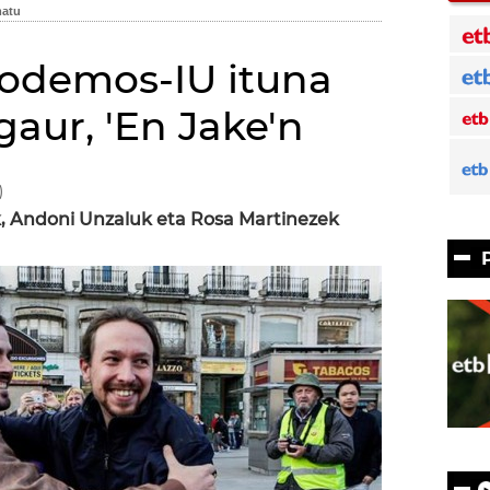
Podemos-IU ituna
gaur, 'En Jake'n
)
k, Andoni Unzaluk eta Rosa Martinezek