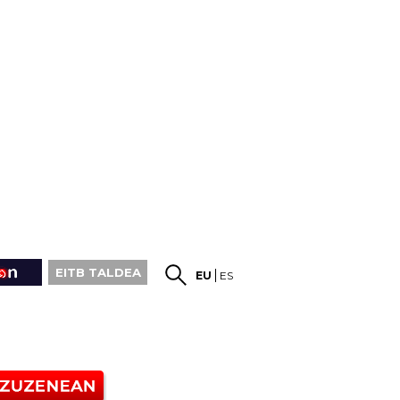
EITB TALDEA
EU
ES