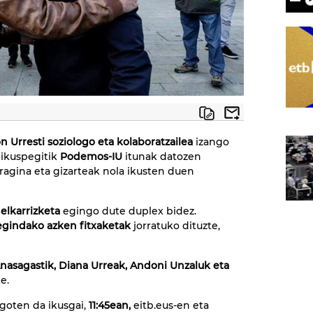
n Urresti soziologo eta kolaboratzailea
izango
 ikuspegitik
Podemos-IU
itunak datozen
agina eta gizarteak nola ikusten duen
elkarrizketa
egingo dute duplex bidez.
gindako azken fitxaketak
jorratuko dituzte,
nasagastik, Diana Urreak, Andoni Unzaluk eta
e.
egoten da ikusgai,
11:45ean,
eitb.eus-en eta