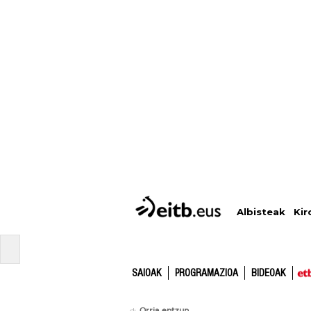
Albisteak
Kir
SAIOAK
PROGRAMAZIOA
BIDEOAK
Orria entzun