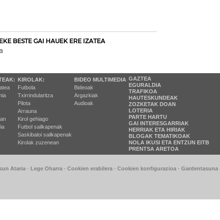
EKE BESTE GAI HAUEK ERE IZATEA
a
GAZTEA
TEAK:
KIROLAK:
BIDEO MULTIMEDIA
EGURALDIA
tatea
Futbola
Bideoak
TRAFIKOA
ia
Txirrindularitza
Argazkiak
HAUTESKUNDEAK
Pilota
Audioak
ZOZKETAK DOAN
LOTERIA
Arrauna
PARTE HARTU
ran
Kirol gehiago
GAI INTERESGARRIAK
ia
Futbol sailkapenak
HERRIAK ETA HIRIAK
Saskibaloi sailkapenak
BLOGAK TEMATIKOAK
Kirolak zuzenean
NOLA IKUSI ETA ENTZUN EITB
PRENTSA ARETOA
sun Ataria
-
Lege Oharra
-
Cookien erabilera
-
Cookien konfigurazioa
-
Gardentasuna