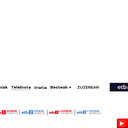
ZUZENEAN
Telebista
Besteak
olak
Irratia