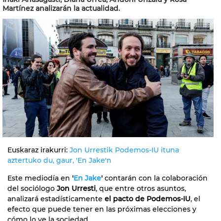
Martínez analizarán la actualidad.
Euskaraz irakurri:
Jon Urrestik Podemos-IU ituna
aztertuko du, gaur, 'En Jake'n
Este mediodía en
'
En Jake
'
contarán con la colaboración
del sociólogo
Jon Urresti
, que entre otros asuntos,
analizará estadísticamente
el pacto
de Podemos-IU
, el
efecto que puede tener en las próximas elecciones y
cómo lo ve la sociedad.