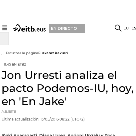
☰
EU
E
EN DIRECTO
Escuchar la página
Euskaraz irakurri
11:45 EN ETB2
Jon Urresti analiza el
pacto Podemos-IU, hoy,
en 'En Jake'
A.E.|EITB
Última actualización:
13/05/2016
08:22
(UTC+2)
Iñaki Anasagasti, Diana Urrea, Andoni Unzalu y Rosa