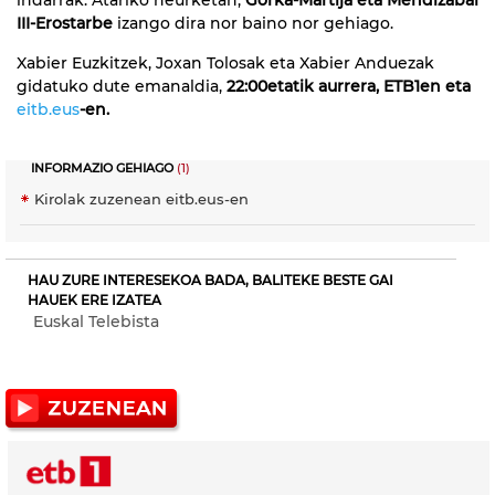
III-Erostarbe
izango dira nor baino nor gehiago.
Xabier Euzkitzek, Joxan Tolosak eta Xabier Anduezak
gidatuko dute emanaldia,
22:00etatik aurrera, ETB1en eta
eitb.eus
-en.
INFORMAZIO GEHIAGO
(1)
Kirolak zuzenean eitb.eus-en
HAU ZURE INTERESEKOA BADA, BALITEKE BESTE GAI
HAUEK ERE IZATEA
Euskal Telebista