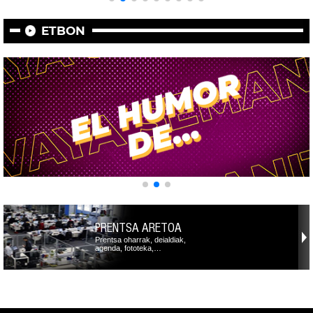
ETBON
PRENTSA ARETOA
Prentsa oharrak, deialdiak,
agenda, fototeka,…