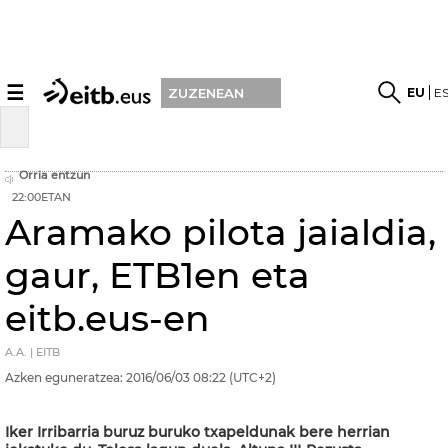
☰
EU
E
ZUZENEAN
Orria entzun
22:00ETAN
Aramako pilota jaialdia,
gaur, ETB1en eta
eitb.eus-en
A.A. | EITB
Azken eguneratzea:
2016/06/03
08:22
(UTC+2)
Iker Irribarria buruz buruko txapeldunak bere herrian