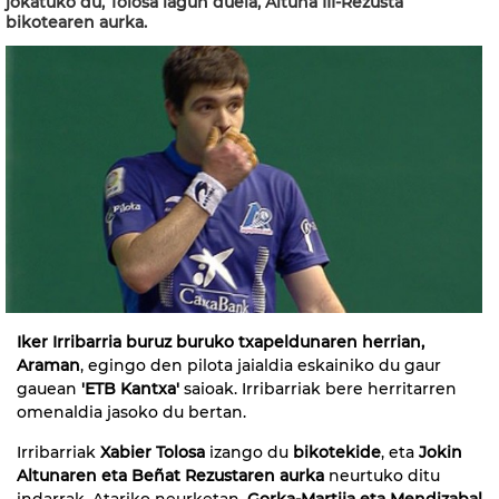
jokatuko du, Tolosa lagun duela, Altuna III-Rezusta
bikotearen aurka.
Iker Irribarria buruz buruko txapeldunaren herrian,
Araman
, egingo den pilota jaialdia eskainiko du gaur
gauean
'ETB Kantxa'
saioak. Irribarriak bere herritarren
omenaldia jasoko du bertan.
Irribarriak
Xabier Tolosa
izango du
bikotekide
, eta
Jokin
Altunaren eta Beñat Rezustaren aurka
neurtuko ditu
indarrak. Atariko neurketan,
Gorka-Martija eta Mendizabal