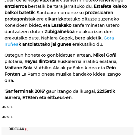
entzierroa
bertatik bertara jarraituko du,
Estafeta kaleko
balkoi batetik
. Santuaren omenezko
prozesioaren
protagonistak
ere elkarrizketatuko dituzte zuzeneko
konexioen bidez, eta
Lesakako
sanferminetan urtero
dantzatzen duten
Zubigainekoa
nolakoa izan den
erakutsiko dute. Nahiara Gagok, bere aldetik,
Gora
Iruñea
k antolatutako jai gunea
erakutsiko du.
Ostegun honetako gonbidatuen artean,
Mikel Goñi
pilotaria,
Reyes Ilintxeta
Euskalerria irratiko esataria,
Maitane Sola
Muthiko Alaiak peñako kidea eta
Peio
Fontan
La Pamplonesa musika bandako kidea izango
dira.
'Sanferminak 2016'
gaur izango da ikusgai,
22:15etik
aurrera, ETB1en eta eitb.eus-en
.
us-en.
us-en.
BIDEOAK
(1)