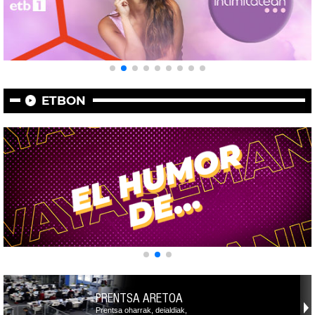
ETBON
PRENTSA ARETOA
Prentsa oharrak, deialdiak,