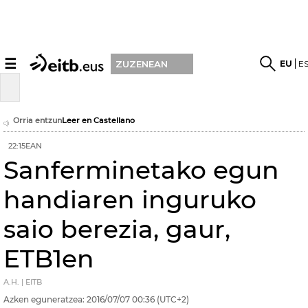
☰
EU
E
ZUZENEAN
Orria entzun
Leer en Castellano
22:15EAN
Sanferminetako egun
handiaren inguruko
saio berezia, gaur,
ETB1en
A.H. | EITB
Azken eguneratzea:
2016/07/07
00:36
(UTC+2)