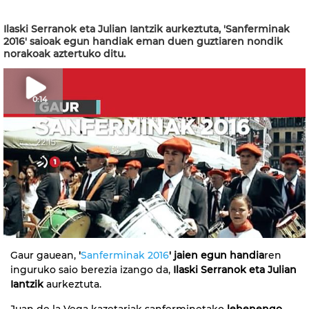
Ilaski Serranok eta Julian Iantzik aurkeztuta, 'Sanferminak
2016' saioak egun handiak eman duen guztiaren nondik
norakoak aztertuko ditu.
0:14
Gaur gauean,
'
Sanferminak 2016
' jaien egun handia
ren
inguruko saio berezia izango da,
Ilaski Serranok eta Julian
Iantzik
aurkeztuta.
Juan de la Vega kazetariak sanferminetako
lehenengo