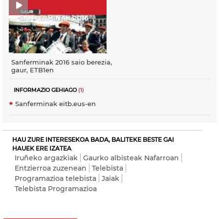
Sanferminak 2016 saio berezia,
gaur, ETB1en
INFORMAZIO GEHIAGO
(1)
Sanferminak eitb.eus-en
HAU ZURE INTERESEKOA BADA, BALITEKE BESTE GAI
HAUEK ERE IZATEA
Iruñeko argazkiak
Gaurko albisteak Nafarroan
Entzierroa zuzenean
Telebista
Programazioa telebista
Jaiak
Telebista Programazioa