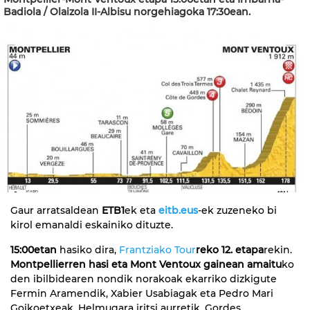
Badiola / Olaizola II-Albisu norgehiagoka 17:30ean.
Gaur arratsaldean
ETB1
ek eta
eitb.eus
-ek zuzeneko bi
kirol emanaldi eskainiko dituzte.
15:00etan
hasiko dira,
Frantziako Tour
reko 12. etapa
rekin.
Montpellierren hasi eta Mont Ventoux gainean amaitu
ko
den ibilbidearen nondik norakoak ekarriko dizkigute
Fermin Aramendik, Xabier Usabiagak eta Pedro Mari
Goikoetxeak. Helmugara iritsi aurretik, Gordes