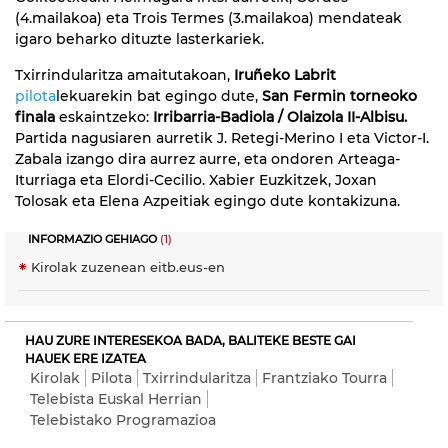
(4.mailakoa) eta Trois Termes (3.mailakoa) mendateak
igaro beharko dituzte lasterkariek.
Txirrindularitza amaitutakoan,
Iruñeko Labrit
pilota
lekuarekin bat egingo dute,
San Fermin torneoko
finala
eskaintzeko:
Irribarria-Badiola / Olaizola II-Albisu.
Partida nagusiaren aurretik J. Retegi-Merino I eta Victor-I.
Zabala izango dira aurrez aurre, eta ondoren Arteaga-
Iturriaga eta Elordi-Cecilio. Xabier Euzkitzek, Joxan
Tolosak eta Elena Azpeitiak egingo dute kontakizuna.
INFORMAZIO GEHIAGO
(1)
Kirolak zuzenean eitb.eus-en
HAU ZURE INTERESEKOA BADA, BALITEKE BESTE GAI
HAUEK ERE IZATEA
Kirolak
Pilota
Txirrindularitza
Frantziako Tourra
Telebista Euskal Herrian
Telebistako Programazioa