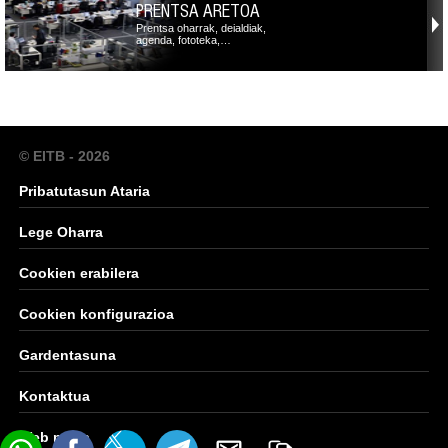
PRENTSA ARETOA
Prentsa oharrak, deialdiak,
agenda, fototeka,…
© EITB - 2026
Pribatutasun Ataria
Lege Oharra
Cookien erabilera
Cookien konfigurazioa
Gardentasuna
Kontaktua
Web mapa