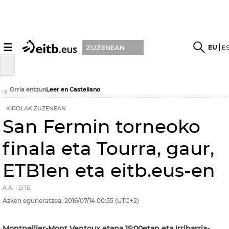
☰
EU
E
ZUZENEAN
Orria entzun
Leer en Castellano
KIROLAK ZUZENEAN
San Fermin torneoko
finala eta Tourra, gaur,
ETB1en eta eitb.eus-en
A.A. | EITB
Azken eguneratzea:
2016/07/14
00:55
(UTC+2)
Montpellier-Mont Ventoux etapa 15:00etan eta Irribarria-