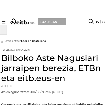
☰
EU
E
ZUZENEAN
Orria entzun
Leer en Castellano
BILBOKO JAIAK 2016
Bilboko Aste Nagusiari
jarraipen berezia, ETBn
eta eitb.eus-en
A.H. | EITB
Azken eguneratzea:
2016/08/19
13:02
(UTC+2)
Gaueroko su artifizialak eta jaien amaiera ekitaldia eskainiko