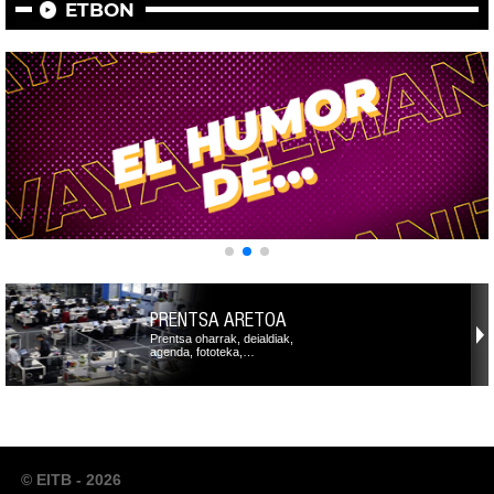
ETBON
PRENTSA ARETOA
Prentsa oharrak, deialdiak,
agenda, fototeka,…
© EITB - 2026