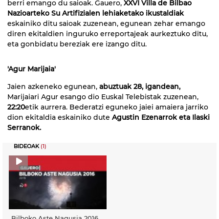
berri emango du saioak. Gauero,
XXVI Villa de Bilbao
Nazioarteko Su Artifizialen lehiaketako ikustaldiak
eskainiko ditu saioak zuzenean, egunean zehar emango
diren ekitaldien inguruko erreportajeak aurkeztuko ditu,
eta gonbidatu bereziak ere izango ditu.
'Agur Marijaia'
Jaien azkeneko egunean,
abuztuak 28, igandean,
Marijaiari Agur esango dio Euskal Telebistak zuzenean,
22:20
etik aurrera. Bederatzi eguneko jaiei amaiera jarriko
dion ekitaldia eskainiko dute
Agustin Ezenarrok eta Ilaski
Serranok.
BIDEOAK
(1)
Bilboko Aste Nagusia 2016,