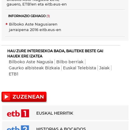
gauero, ETB1en eta eitb.eus-en
INFORMAZIO GEHIAGO
(1)
Bilboko Aste Nagusiaren
jarraipena 2016 eitb.eus-en
HAU ZURE INTERESEKOA BADA, BALITEKE BESTE GAI
HAUEK ERE IZATEA
Bilboko Aste Nagusia
Bilbo berriak
Gaurko albisteak Bizkaia
Euskal Telebista
Jaiak
ETB1
EUSKAL HERRITIK
HISTORIAS A BOCADOS