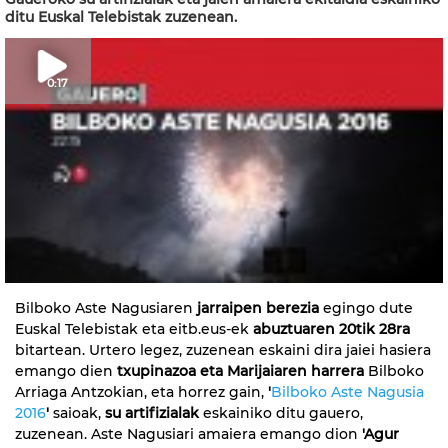
ditu Euskal Telebistak zuzenean.
0:17
Bilboko Aste Nagusiaren
jarraipen berezia
egingo dute
Euskal Telebistak eta eitb.eus-ek
abuztuaren 20tik 28ra
bitartean. Urtero legez, zuzenean eskaini dira jaiei hasiera
emango dien
txupinazoa eta Marijaiaren harrera
Bilboko
Arriaga Antzokian, eta horrez gain,
'
Bilboko Aste Nagusia
2016
'
saioak,
su artifizialak
eskainiko ditu gauero,
zuzenean. Aste Nagusiari amaiera emango dion
'Agur