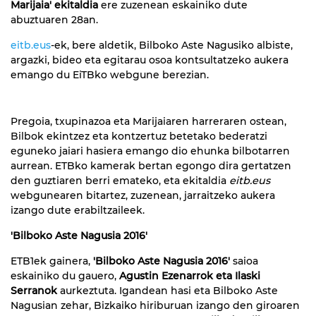
Marijaia' ekitaldia
ere zuzenean eskainiko dute
abuztuaren 28an.
eitb.eus
-ek, bere aldetik, Bilboko Aste Nagusiko albiste,
argazki, bideo eta egitarau osoa kontsultatzeko aukera
emango du EiTBko webgune berezian.
Pregoia, txupinazoa eta Marijaiaren harreraren ostean,
Bilbok ekintzez eta kontzertuz betetako bederatzi
eguneko jaiari hasiera emango dio ehunka bilbotarren
aurrean. ETBko kamerak bertan egongo dira gertatzen
den guztiaren berri emateko, eta ekitaldia
eitb.eus
webgunearen bitartez, zuzenean, jarraitzeko aukera
izango dute erabiltzaileek.
'Bilboko Aste Nagusia 2016'
ETB1ek gainera,
'Bilboko Aste Nagusia 2016'
saioa
eskainiko du gauero,
Agustin Ezenarrok eta Ilaski
Serranok
aurkeztuta. Igandean hasi eta Bilboko Aste
Nagusian zehar, Bizkaiko hiriburuan izango den giroaren