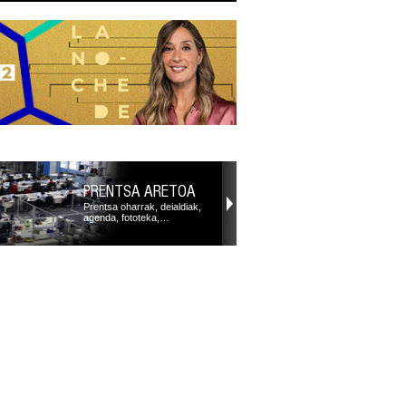
PRENTSA ARETOA
Prentsa oharrak, deialdiak,
agenda, fototeka,…