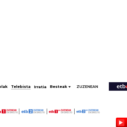
ZUZENEAN
Telebista
Besteak
olak
Irratia