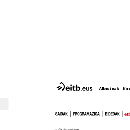
Albisteak
Kir
SAIOAK
PROGRAMAZIOA
BIDEOAK
Orria entzun