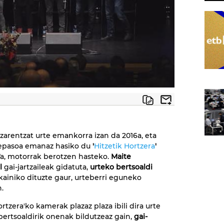
zarentzat urte emankorra izan da 2016a, eta
repasoa emanaz hasiko du
'
Hitzetik Hortzera
'
7a, motorrak berotzen hasteko.
Maite
l
gai-jartzaileak gidatuta,
urteko bertsoaldi
ainiko dituzte gaur, urteberri eguneko
.
ortzera'ko kamerak plazaz plaza ibili dira urte
bertsoaldirik onenak bildutzeaz gain,
gai-