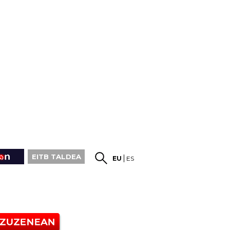
EITB TALDEA
EU
ES