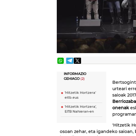
INFORMAZIO
GEHIAGO
(2)
Bertsogint
urteari er
'Hitzetik Hortzera'
saioak 201
eitb.eus
Berriozaba
'Hitzetik Hortzera',
onenak
esk
EiTB Nahieran-en
programan
'Hitzetik H
osoan zehar, eta igandeko saioan, 