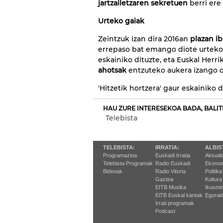
jartzailetzaren sekretuen
berri er
Urteko gaiak
Zeintzuk izan dira 2016an
plazan ib
errepaso bat emango diote urteko 
eskainiko dituzte, eta Euskal Herri
ahotsak
entzuteko aukera izango d
'Hitzetik hortzera' gaur eskainiko 
HAU ZURE INTERESEKOA BADA, BALIT
Telebista
TELEBISTA:
IRRATIA:
ALBIS
Programazioa
Euskadi Irratia
Aktuali
Telebista Programak
Radio Euskadi
Ekonom
Bideoak
Radio Vitoria
Politika
Gaztea
Kultura
EITB Musika
Ikusmi
EiTB Euskal kantak
Egurald
Irrati programak
Podcast