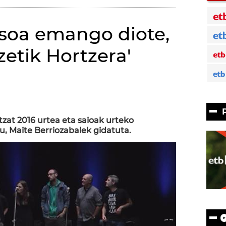
asoa emango diote,
zetik Hortzera'
zat 2016 urtea eta saioak urteko
u, Maite Berriozabalek gidatuta.