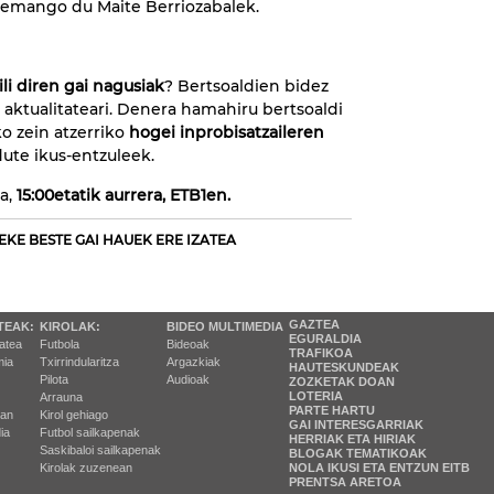
e emango du Maite Berriozabalek.
ili diren gai nagusiak
? Bertsoaldien bidez
aktualitateari. Denera hamahiru bertsoaldi
ko zein atzerriko
hogei inprobisatzaileren
ute ikus-entzuleek.
da,
15:00etatik aurrera, ETB1en.
EKE BESTE GAI HAUEK ERE IZATEA
GAZTEA
TEAK:
KIROLAK:
BIDEO MULTIMEDIA
EGURALDIA
tatea
Futbola
Bideoak
TRAFIKOA
ia
Txirrindularitza
Argazkiak
HAUTESKUNDEAK
Pilota
Audioak
ZOZKETAK DOAN
LOTERIA
Arrauna
PARTE HARTU
ran
Kirol gehiago
GAI INTERESGARRIAK
ia
Futbol sailkapenak
HERRIAK ETA HIRIAK
Saskibaloi sailkapenak
BLOGAK TEMATIKOAK
Kirolak zuzenean
NOLA IKUSI ETA ENTZUN EITB
PRENTSA ARETOA