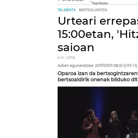
TELEBISTA
BERTSOLARITZA
Urteari errep
15:00etan, 'Hit
saioan
A.H. | EITB
Azken eguneratzea:
2017/01/01
08:51
(UTC+1)
Oparoa izan da bertsogintzarent
bertsoaldirik onenak bilduko dit