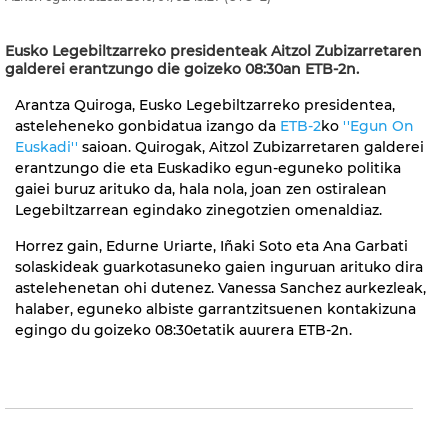
Eusko Legebiltzarreko presidenteak Aitzol Zubizarretaren
galderei erantzungo die goizeko 08:30an ETB-2n.
Arantza Quiroga, Eusko Legebiltzarreko presidentea,
asteleheneko gonbidatua izango da
ETB-2
ko
''Egun On
Euskadi''
saioan. Quirogak, Aitzol Zubizarretaren galderei
erantzungo die eta Euskadiko egun-eguneko politika
gaiei buruz arituko da, hala nola, joan zen ostiralean
Legebiltzarrean egindako zinegotzien omenaldiaz.
Horrez gain, Edurne Uriarte, Iñaki Soto eta Ana Garbati
solaskideak guarkotasuneko gaien inguruan arituko dira
astelehenetan ohi dutenez. Vanessa Sanchez aurkezleak,
halaber, eguneko albiste garrantzitsuenen kontakizuna
egingo du goizeko 08:30etatik auurera ETB-2n.