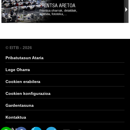
PRENTSA ARETOA
Prentsa oharrak, deialdiak,
agenda, fototeka,…
© EITB - 2026
Pribatutasun Ataria
Lege Oharra
Cookien erabilera
Cookien konfigurazioa
Gardentasuna
Kontaktua
Web mapa