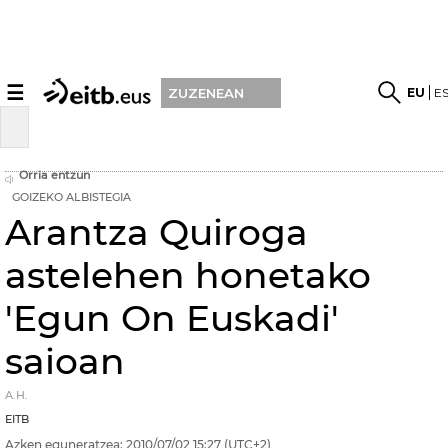
☰
EU
E
ZUZENEAN
Orria entzun
GOIZEKO ALBISTEGIA
Arantza Quiroga
astelehen honetako
'Egun On Euskadi'
saioan
A.H.
EITB
Azken eguneratzea:
2010/07/02
15:27
(UTC+2)