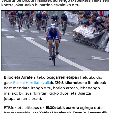
VI-Larunbe bikote finalistek aurtengo txapelketan elkarren
kontra jokatutako bi partida eskainiko ditu.
Bilbo eta Arrate
arteko
bosgarren etapa
ri helduko dio
gaur
Euskal Herriko Itzulia
k. 139,8 kilometro
ko ibilbideak
bost mendate izango ditu, horien artean, lehenengo
mailako bi: Izua (birritan igoko dute) eta Usartza
(etaparen amaieran).
ETB1ek eta eitb.eus-ek
15:00etatik aurrera
egingo dute
bat etaparekin, eta
Xabier Usabiagak, Fermin Aramendik