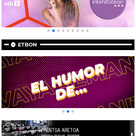
ETBON
PRENTSA ARETOA
Prentsa oharrak, deialdiak,