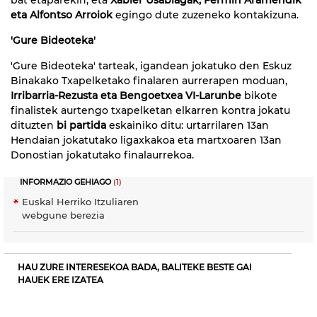
eta Alfontso Arroiok
egingo dute zuzeneko kontakizuna.
'Gure Bideoteka'
'Gure Bideoteka' tarteak, igandean jokatuko den Eskuz
Binakako Txapelketako finalaren aurrerapen moduan,
Irribarria-Rezusta eta Bengoetxea VI-Larunbe
bikote
finalistek aurtengo txapelketan elkarren kontra jokatu
dituzten
bi partida
eskainiko ditu: urtarrilaren 13an
Hendaian jokatutako ligaxkakoa eta martxoaren 13an
Donostian jokatutako finalaurrekoa.
INFORMAZIO GEHIAGO
(1)
Euskal Herriko Itzuliaren
webgune berezia
HAU ZURE INTERESEKOA BADA, BALITEKE BESTE GAI
HAUEK ERE IZATEA