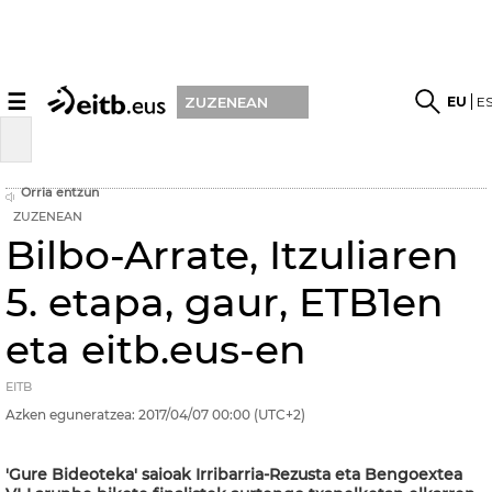
☰
EU
E
ZUZENEAN
Orria entzun
ZUZENEAN
Bilbo-Arrate, Itzuliaren
5. etapa, gaur, ETB1en
eta eitb.eus-en
EITB
Azken eguneratzea:
2017/04/07
00:00
(UTC+2)
'Gure Bideoteka' saioak Irribarria-Rezusta eta Bengoextea