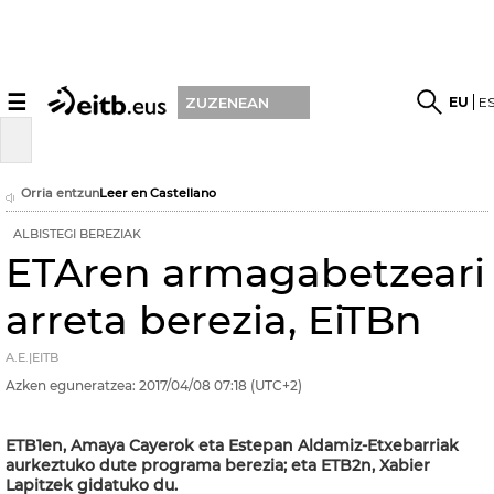
☰
EU
E
ZUZENEAN
Orria entzun
Leer en Castellano
ALBISTEGI BEREZIAK
ETAren armagabetzeari
arreta berezia, EiTBn
A.E.|EITB
Azken eguneratzea:
2017/04/08
07:18
(UTC+2)
ETB1en, Amaya Cayerok eta Estepan Aldamiz-Etxebarriak
aurkeztuko dute programa berezia; eta ETB2n, Xabier
Lapitzek gidatuko du.