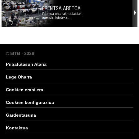
PRENTSA ARETOA
Prentsa oharrak, deialdiak,
agenda, fototeka,…
© EITB - 2026
Pribatutasun Ataria
Lege Oharra
Cookien erabilera
Cookien konfigurazioa
Gardentasuna
Kontaktua