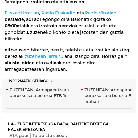
Jarraipena irratietan eta eitb.eus-en
Euskadi Irratian
,
Radio Euskadin
eta
Radio Vitorian
,
bestalde, adi adi egongo dira Baionatik goizeko
08:00etatik
eta
irratsaio bereziak
eskainiko dituzte
gonbidatu, zuzeneko konexio eta jazotzen den guztia
biltzeko.
eitb.eus-
en bitartez, berriz, telebista eta irratiko albistegi
bereziak
zuzenean jarraitu
ahal izango dira. Horrez gain,
albiste, bideo eta audioak
ere jasoko dira
armagabetzearen inguruan.
INFORMAZIO GEHIAGO
(2)
ZUZENEAN: Armagabetzeari
ZUZENEAN: Armagabetze
buruzko saio berezia ETB-1n
buruzko saio berezia Eus
Irratian
HAU ZURE INTERESEKOA BADA, BALITEKE BESTE GAI
HAUEK ERE IZATEA
ETA gaur
Telebista saioak