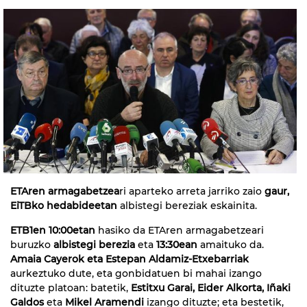
ETAren armagabetzea
ri aparteko arreta jarriko zaio
gaur,
EiTBko hedabideetan
albistegi bereziak eskainita.
ETB1en 10:00etan
hasiko da ETAren armagabetzeari
buruzko
albistegi berezia
eta
13:30ean
amaituko da.
Amaia Cayerok eta Estepan Aldamiz-Etxebarriak
aurkeztuko dute, eta gonbidatuen bi mahai izango
dituzte platoan: batetik,
Estitxu Garai, Eider Alkorta, Iñaki
Galdos
eta
Mikel Aramendi
izango dituzte; eta bestetik,