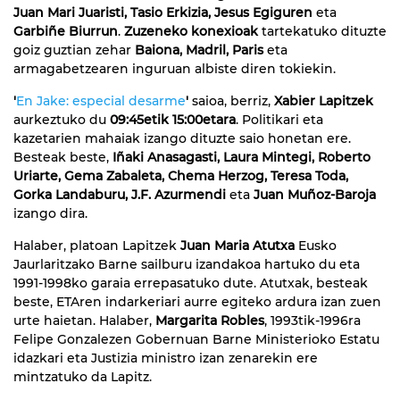
Juan Mari Juaristi, Tasio Erkizia, Jesus Egiguren
eta
Garbiñe Biurrun
.
Zuzeneko konexioak
tartekatuko dituzte
goiz guztian zehar
Baiona, Madril, Paris
eta
armagabetzearen inguruan albiste diren tokiekin.
'
En Jake: especial desarme
'
saioa, berriz,
Xabier Lapitzek
aurkeztuko du
09:45etik 15:00etara
. Politikari eta
kazetarien mahaiak izango dituzte saio honetan ere.
Besteak beste,
Iñaki Anasagasti, Laura Mintegi, Roberto
Uriarte, Gema Zabaleta, Chema Herzog, Teresa Toda,
Gorka Landaburu, J.F. Azurmendi
eta
Juan Muñoz-Baroja
izango dira.
Halaber, platoan Lapitzek
Juan Maria Atutxa
Eusko
Jaurlaritzako Barne sailburu izandakoa hartuko du eta
1991-1998ko garaia errepasatuko dute. Atutxak, besteak
beste, ETAren indarkeriari aurre egiteko ardura izan zuen
urte haietan. Halaber,
Margarita Robles
, 1993tik-1996ra
Felipe Gonzalezen Gobernuan Barne Ministerioko Estatu
idazkari eta Justizia ministro izan zenarekin ere
mintzatuko da Lapitz.