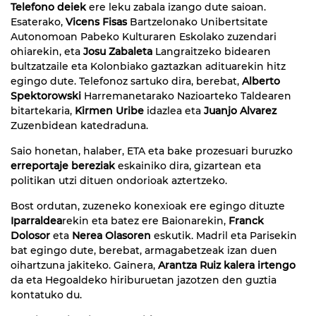
Telefono deiek
ere leku zabala izango dute saioan.
Esaterako,
Vicens Fisas
Bartzelonako Unibertsitate
Autonomoan
Pabeko Kulturaren Eskolako zuzendari
ohiarekin, eta
Josu Zabaleta
Langraitzeko bidearen
bultzatzaile eta Kolonbiako gaztazkan adituarekin hitz
egingo dute. Telefonoz sartuko dira, berebat,
Alberto
Spektorowski
Harremanetarako Nazioarteko Taldearen
bitartekaria,
Kirmen Uribe
idazlea eta
Juanjo Alvarez
Zuzenbidean katedraduna.
Saio honetan, halaber, ETA eta bake prozesuari buruzko
erreportaje bereziak
eskainiko dira, gizartean eta
politikan utzi dituen ondorioak aztertzeko.
Bost ordutan, zuzeneko konexioak ere egingo dituzte
Iparraldea
rekin eta batez ere Baionarekin,
Franck
Dolosor
eta
Nerea Olasoren
eskutik. Madril eta Parisekin
bat egingo dute, berebat, armagabetzeak izan duen
oihartzuna jakiteko. Gainera,
Arantza Ruiz kalera irtengo
da eta Hegoaldeko hiriburuetan jazotzen den guztia
kontatuko du.