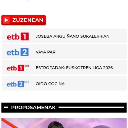
JOSEBA ARGUIÑANO SUKALERRIAN
VAYA PAR
ESTROPADAK: EUSKOTREN LIGA 2026
OIDO COCINA
PROPOSAMENAK