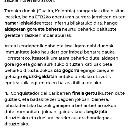
zaizkie horietako askori.
Taroako dunak (Guajira, Kolonbia) zoragarriak dira bisitan
joateko, baina ETB2ko abenturan aurrera jarraitzen duten
hamar lehiakide
entzat infernu bilakatuko dira, hango
aldapetan gora eta behera
neurtu beharko baitituzte
geratzen zaizkien indar apurrak.
Astea izendapenik gabe eta lasai igaro nahi duenak
immunitate-joko hau derrigor irabazi beharra dauka.
Horretarako, itsasotik ura atera beharko dute, aldapan
gora igo eta goian aurkituko dituzten katiluak bete
beharko dituzte. Jokoa
oso gogorra
egingo zaie, are
gehiago
eguzki-galdatan
arituko direlako eta zutik
egotea zaila egiten duen haizea ibiliko delako.
"El Conquistador del Caribe"ren
finala gertu
ikusten dute
guztiek, eta badakite zer dagoen jokoan. Gainera,
lehiakideetako batzuk garaipena behar-beharrezkoa
dute immunitate-jokoan, gainerakoek
begiz jota
dituztelako eta duelura joateko aukera handiagoak
dituztelako.