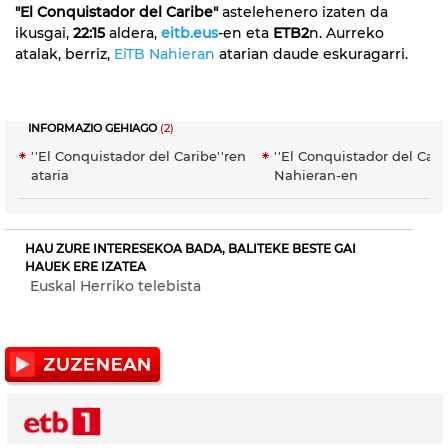
"El Conquistador del Caribe"
astelehenero izaten da
ikusgai,
22:15
aldera,
eitb.eus
-en eta
ETB2
n. Aurreko
atalak, berriz,
EiTB Nahieran
atarian daude eskuragarri.
INFORMAZIO GEHIAGO
(2)
''El Conquistador del Caribe''ren
''El Conquistador del Cari
ataria
Nahieran-en
HAU ZURE INTERESEKOA BADA, BALITEKE BESTE GAI
HAUEK ERE IZATEA
Euskal Herriko telebista