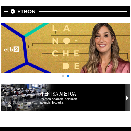
ETBON
PRENTSA ARETOA
Prentsa oharrak, deialdiak,
agenda, fototeka,…