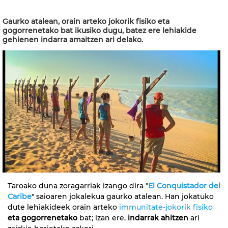
Gaurko atalean, orain arteko jokorik fisiko eta
gogorrenetako bat ikusiko dugu, batez ere lehiakide
gehienen indarra amaitzen ari delako.
Taroako duna zoragarriak izango dira "
El Conquistador del
Caribe
" saioaren jokalekua gaurko atalean. Han jokatuko
dute lehiakideek orain arteko
immunitate-jokorik fisiko
eta gogorrenetako
bat; izan ere,
indarrak ahitzen
ari