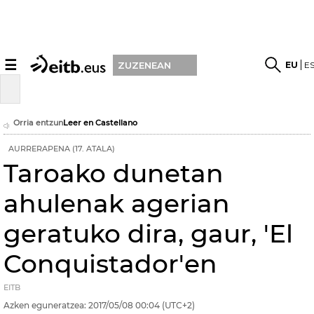
☰
EU
E
ZUZENEAN
Orria entzun
Leer en Castellano
AURRERAPENA (17. ATALA)
Taroako dunetan
ahulenak agerian
geratuko dira, gaur, 'El
Conquistador'en
EITB
Azken eguneratzea:
2017/05/08
00:04
(UTC+2)