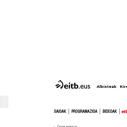
Albisteak
Kir
SAIOAK
PROGRAMAZIOA
BIDEOAK
Orria entzun