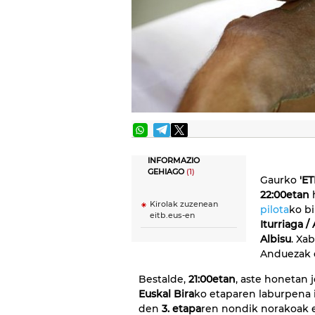
INFORMAZIO
GEHIAGO
(1)
Gaurko
'ET
22:00etan
h
Kirolak zuzenean
pilota
ko bi
eitb.eus-en
Iturriaga /
Albisu
. Xa
Anduezak e
Bestalde,
21:00etan
, aste honetan 
Euskal Bira
ko etaparen laburpena i
den
3. etapa
ren nondik norakoak e