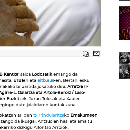
B Kantxa'
saioa
Lodosatik
emango da
asita,
ETB1
en eta
eitb.eus
-en. Bertan, esku
nakako bi partida jokatuko dira:
Arretxe II-
 Agirre-L. Galartza eta Artola-Beroiz / Laso-
bier Euzkitzek, Joxan Tolosak eta Xabier
gingo dute jaialdiaren kontakizuna.
jokatzen ari den
txirrindularitza
ko
Emakumeen
zango da ikusgai. Antzuolan hasi eta amaitu
karriko dizkigu Alfontso Arroiok.