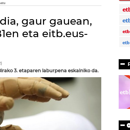
ldia, gaur gauean,
1en eta eitb.eus-
)
rako 3. etaparen laburpena eskainiko da.