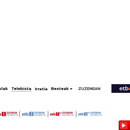
ZUZENEAN
Telebista
Besteak
olak
Irratia