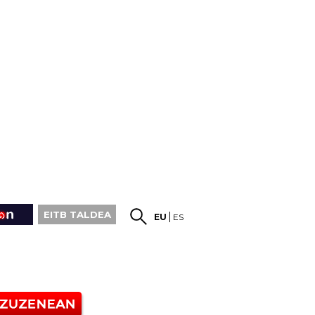
EITB TALDEA
EU
ES