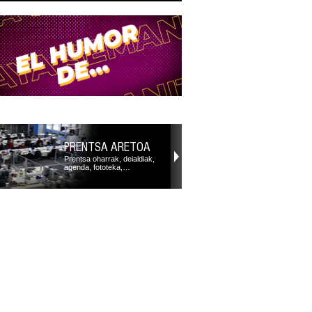
PRENTSA ARETOA
Prentsa oharrak, deialdiak,
agenda, fototeka,…