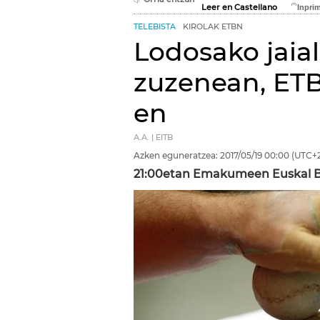
Leer en Castellano
TELEBISTA
KIROLAK ETBN
Lodosako jaia
zuzenean, ETB
en
A.A. | EITB
Azken eguneratzea:
2017/05/19
00:00
(UTC+2
21:00etan Emakumeen Euskal Bi