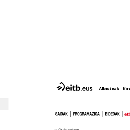
Albisteak
Kir
SAIOAK
PROGRAMAZIOA
BIDEOAK
Orria entzun