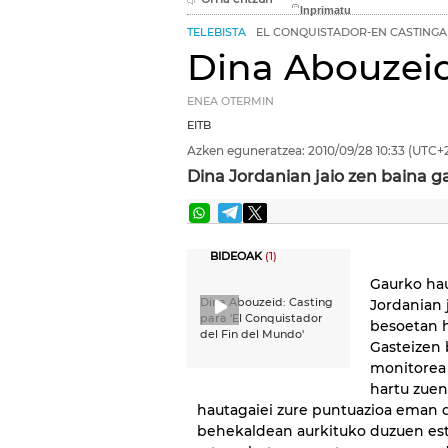
TELEBISTA
EL CONQUISTADOR-EN CASTINGA
Dina Abouzei
ENEA OTERMIN
EITB
Azken eguneratzea:
2010/09/28
10:33
(UTC+2
Dina Jordanian jaio zen baina g
BIDEOAK
(1)
Gaurko hau
Dina Abouzeid: Casting
Jordanian 
para 'El Conquistador
besoetan h
del Fin del Mundo'
Gasteizen 
monitorea 
hartu zuen
hautagaiei zure puntuazioa eman d
behekaldean aurkituko duzuen est