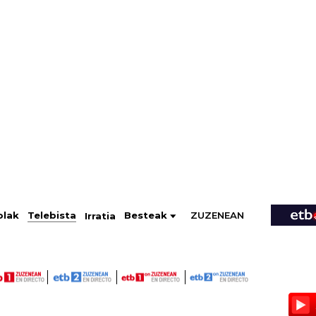
ZUZENEAN
Telebista
Besteak
olak
Irratia