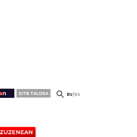
EITB TALDEA
EU
ES