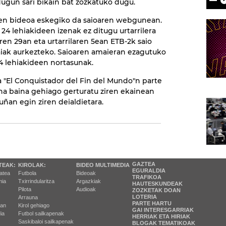
ugun sari bikain bat zozkatuko dugu.
en bideoa eskegiko da saioaren webgunean.
 24 lehiakideen izenak ez ditugu urtarrilera
en 29an eta urtarrilaren 5ean ETB-2k saio
aiak aurkezteko. Saioaren amaieran ezagutuko
4 lehiakideen nortasunak.
a "El Conquistador del Fin del Mundo"n parte
ona baina gehiago gerturatu ziren ekainean
uñan egin ziren deialdietara.
GAZTEA
TEAK:
KIROLAK:
BIDEO MULTIMEDIA
EGURALDIA
tatea
Futbola
Bideoak
TRAFIKOA
ia
Txirrindularitza
Argazkiak
HAUTESKUNDEAK
Pilota
Audioak
ZOZKETAK DOAN
LOTERIA
Arrauna
PARTE HARTU
ran
Kirol gehiago
GAI INTERESGARRIAK
ia
Futbol sailkapenak
HERRIAK ETA HIRIAK
Saskibaloi sailkapenak
BLOGAK TEMATIKOAK