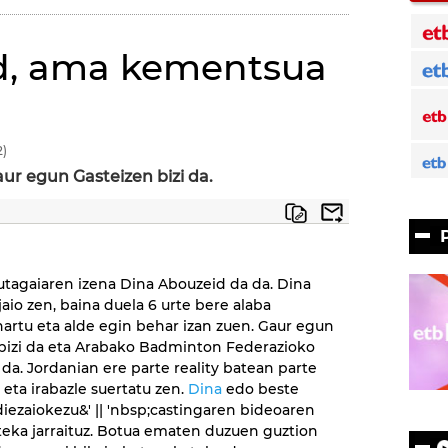
d, ama kementsua
)
aur egun Gasteizen bizi da.
tagaiaren izena Dina Abouzeid da da. Dina
jaio zen, baina duela 6 urte bere alaba
artu eta alde egin behar izan zuen. Gaur egun
bizi da eta Arabako Badminton Federazioko
da. Jordanian ere parte reality batean parte
 eta irabazle suertatu zen.
Dina
edo beste
iezaiokezu&' || 'nbsp;castingaren bideoaren
eka jarraituz. Botua ematen duzuen guztion