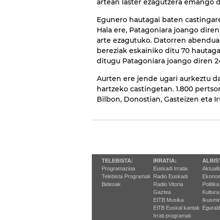
artean laster ezagutzera emango d
Egunero hautagai baten castingar
Hala ere, Patagoniara joango diren
arte ezagutuko. Datorren abenduar
bereziak eskainiko ditu 70 hautag
ditugu Patagoniara joango diren 2
Aurten ere jende ugari aurkeztu d
hartzeko castingetan. 1.800 perts
Bilbon, Donostian, Gasteizen eta Ir
TELEBISTA:
IRRATIA:
ALBIS
Programazioa
Euskadi Irratia
Aktuali
Telebista Programak
Radio Euskadi
Ekonom
Bideoak
Radio Vitoria
Politika
Gaztea
Kultura
EITB Musika
Ikusmi
EiTB Euskal kantak
Egurald
Irrati programak