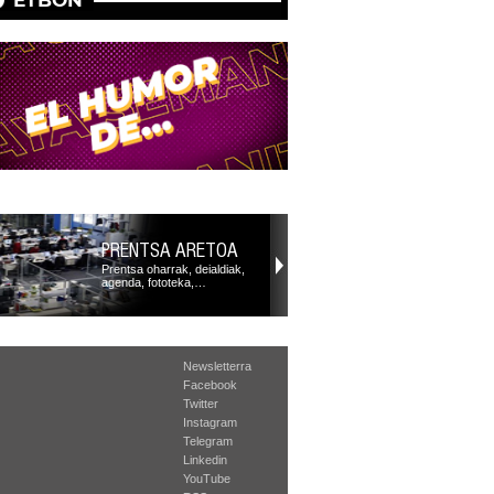
PRENTSA ARETOA
Prentsa oharrak, deialdiak,
agenda, fototeka,…
Newsletterra
Facebook
Twitter
Instagram
Telegram
Linkedin
YouTube