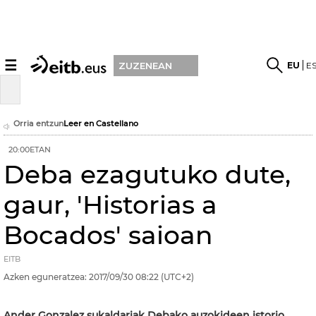
☰
EU
E
ZUZENEAN
Orria entzun
Leer en Castellano
20:00ETAN
Deba ezagutuko dute,
gaur, 'Historias a
Bocados' saioan
EITB
Azken eguneratzea:
2017/09/30
08:22
(UTC+2)
Ander Gonzalez sukaldariak Debako auzokideen istorio