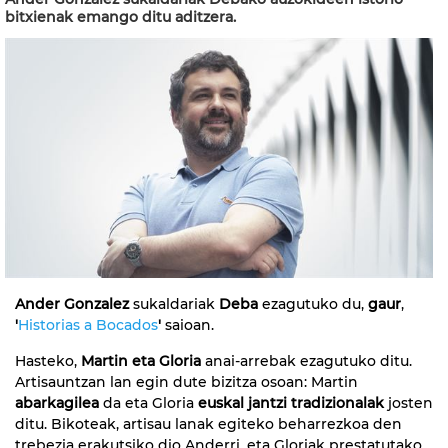
bitxienak emango ditu aditzera.
Ander Gonzalez
sukaldariak
Deba
ezagutuko du,
gaur
,
'
Historias a Bocados
'
saioan.
Hasteko,
Martin eta Gloria
anai-arrebak ezagutuko ditu.
Artisauntzan lan egin dute bizitza osoan: Martin
abarkagilea
da eta Gloria
euskal jantzi tradizionalak
josten
ditu. Bikoteak, artisau lanak egiteko beharrezkoa den
trebezia erakutsiko dio Anderri, eta Gloriak prestatutako