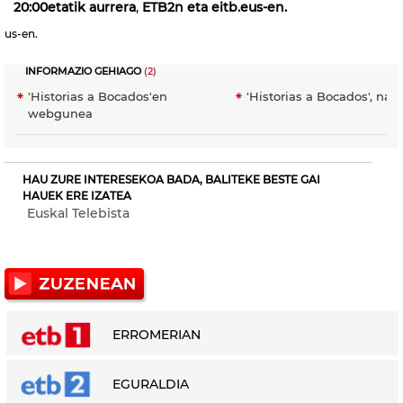
20:00etatik aurrera
,
ETB2n eta eitb.eus-en.
us-en.
INFORMAZIO GEHIAGO
(2)
'Historias a Bocados'en
'Historias a Bocados', nah
webgunea
HAU ZURE INTERESEKOA BADA, BALITEKE BESTE GAI
HAUEK ERE IZATEA
Euskal Telebista
ERROMERIAN
EGURALDIA