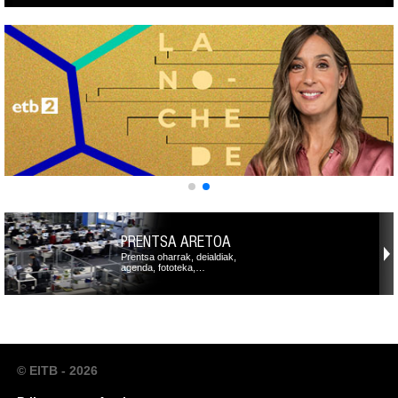
PRENTSA ARETOA
Prentsa oharrak, deialdiak,
agenda, fototeka,…
© EITB - 2026