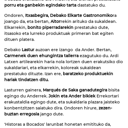
porru eta ganbekin egindako tarta
dastatuko du.
Ondoren,
Itxasbegira, Debako Elkarte Gastronomiko
ra
joango da, eta bertan,
Aitor
rekin arituko da sukaldean.
Elkarrekin,
bonito piperradarekin
prestatuko dute,
itsasoko eta lurreko produktuak primeran bat egiten
dituen platera.
Debako
Lastur
auzoan ere izango da Ander. Bertan,
Carmenek duen ehungintza tailerra
ezagutuko du. Ardi
Latxen artilearekin haria nola lortzen duen erakutsiko dio
sukaldariari, eta elkarrekin, koloreak sukaldean
prestatuko dituzte. Izan ere,
baratzeko produktuekin
hariak tindatzen ditu.
Lasturren gainera,
Marqués de Saka ganadutegira
bisita
egingo du Anderrek.
Jokin eta Ander bikiek
Errekortari
erakustaldia egingo dute, eta sukaldaria plazara jaisteko
konbentzitzen saiatuko dira. Ondoren hirure,
zezen-
buztan erregosia
jango dute.
'Historas a Bocados' larunbat honetan emitituko da,