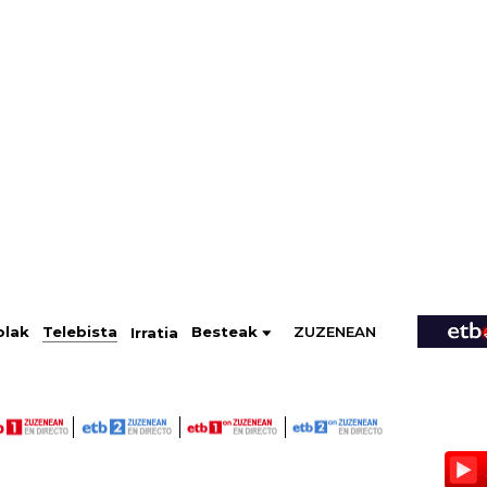
ZUZENEAN
Telebista
Besteak
olak
Irratia