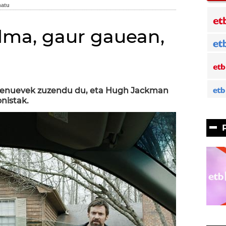
filma, gaur gauean,
llenuevek zuzendu du, eta Hugh Jackman
nistak.