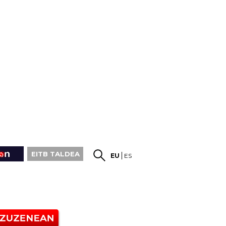
EITB TALDEA
EU
ES