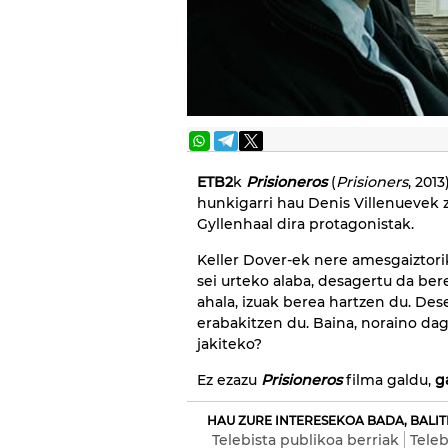
ETB2
k
Prisioneros
(
Prisioners
, 201
hunkigarri hau Denis Villenuevek
Gyllenhaal dira protagonistak.
Keller Dover-ek nere amesgaiztorik
sei urteko alaba, desagertu da ber
ahala, izuak berea hartzen du. Des
erabakitzen du. Baina, noraino da
jakiteko?
Ez ezazu
Prisioneros
filma galdu,
g
HAU ZURE INTERESEKOA BADA, BALIT
Telebista publikoa berriak
Teleb