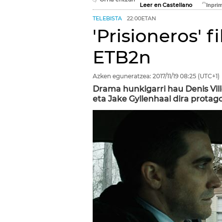
Leer en Castellano
TELEBISTA
22:00ETAN
'Prisioneros' 
ETB2n
Azken eguneratzea:
2017/11/19
08:25
(UTC+1)
Drama hunkigarri hau Denis Vi
eta Jake Gyllenhaal dira protago