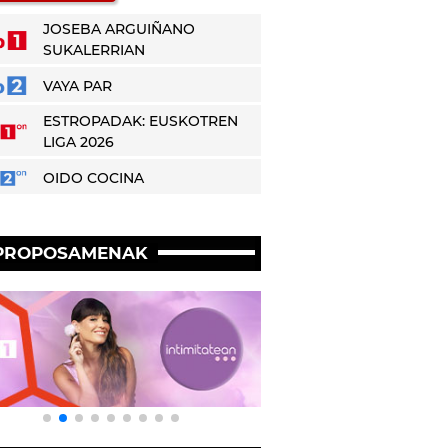
JOSEBA ARGUIÑANO
SUKALERRIAN
VAYA PAR
ESTROPADAK: EUSKOTREN
LIGA 2026
OIDO COCINA
PROPOSAMENAK