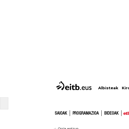
Albisteak
Kir
SAIOAK
PROGRAMAZIOA
BIDEOAK
Orria entzun