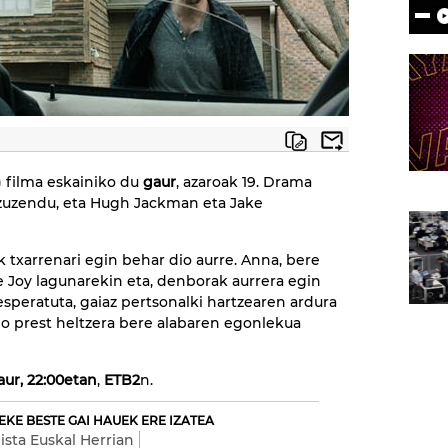
3) filma eskainiko du
gaur
, azaroak 19. Drama
 zuzendu, eta Hugh Jackman eta Jake
 txarrenari egin behar dio aurre. Anna, bere
e Joy lagunarekin eta, denborak aurrera egin
esperatuta, gaiaz pertsonalki hartzearen ardura
go prest heltzera bere alabaren egonlekua
aur, 22:00etan
,
ETB2
n.
EKE BESTE GAI HAUEK ERE IZATEA
ista Euskal Herrian