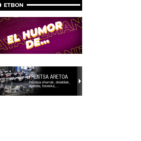
ETBON
PRENTSA ARETOA
Prentsa oharrak, deialdiak,
agenda, fototeka,…