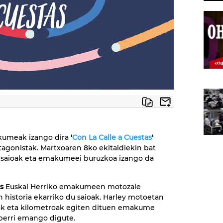
kumeak izango dira
'
Con La Calle a Cuestas
'
tagonistak
. Martxoaren 8ko ekitaldiekin bat
 saioak eta emakumeei buruzkoa izango da
s
Euskal Herriko emakumeen motozale
n historia ekarriko du saioak. Harley motoetan
ak eta kilometroak egiten dituen emakume
berri emango digute.