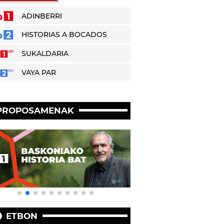
ADINBERRI
HISTORIAS A BOCADOS
SUKALDARIA
VAYA PAR
PROPOSAMENAK
ETBON