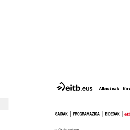
Albisteak
Kir
SAIOAK
PROGRAMAZIOA
BIDEOAK
Orria entzun