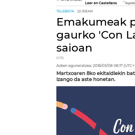
Leer en Castellano
TELEBISTA
22:30EAN
Emakumeak pr
gaurko 'Con La
saioan
EITB
Azken eguneratzea:
2018/03/08
08:17
(UTC+1
Martxoaren 8ko ekitaldiekin ba
izango da aste honetan.