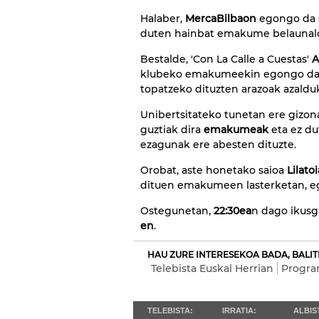
Halaber,
MercaBilbaon
egongo da s
duten hainbat emakume belaunal
Bestalde, 'Con La Calle a Cuestas'
A
klubeko emakumeekin egongo da. 
topatzeko dituzten arazoak azalduk
Unibertsitateko tunetan ere gizon
guztiak dira
emakumeak
eta ez du
ezagunak ere abesten dituzte.
Orobat, aste honetako saioa
Lilato
dituen emakumeen lasterketan, e
Ostegunetan,
22:30ea
n dago ikusga
en
.
HAU ZURE INTERESEKOA BADA, BALIT
Telebista Euskal Herrian
Progra
TELEBISTA:
IRRATIA:
ALBIS