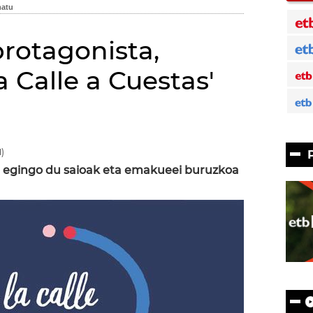
otagonista,
 Calle a Cuestas'
)
t egingo du saioak eta emakueei buruzkoa