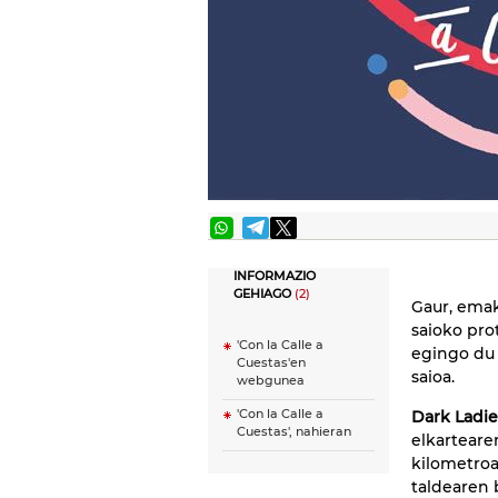
INFORMAZIO
GEHIAGO
(2)
Gaur, ema
saioko pro
'Con la Calle a
egingo du
Cuestas'en
saioa.
webgunea
'Con la Calle a
Dark Ladie
Cuestas', nahieran
elkarteare
kilometro
taldearen 