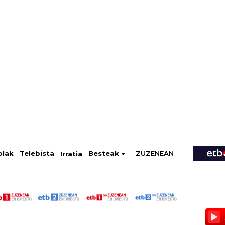
ZUZENEAN
Telebista
Besteak
olak
Irratia