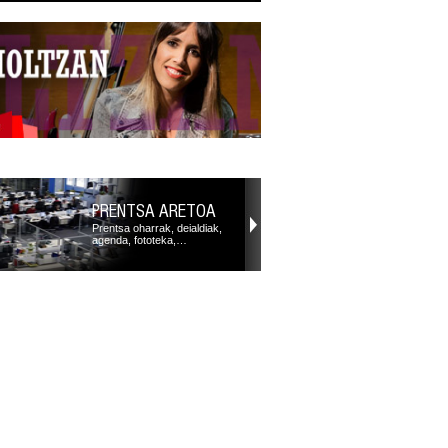
PRENTSA ARETOA
Prentsa oharrak, deialdiak,
agenda, fototeka,…