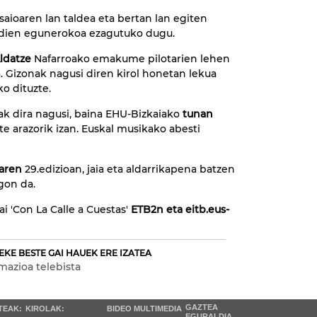
aioaren lan taldea eta bertan lan egiten
dien egunerokoa ezagutuko dugu.
ldatze
Nafarroako emakume pilotarien lehen
Gizonak nagusi diren kirol honetan lekua
o dituzte.
ak dira nagusi, baina EHU-Bizkaiako
tunan
te arazorik izan. Euskal musikako abesti
iaren
29.edizioan, jaia eta aldarrikapena batzen
gon da.
i 'Con La Calle a Cuestas'
ETB2n eta eitb.eus-
EKE BESTE GAI HAUEK ERE IZATEA
mazioa telebista
GAZTEA
TEAK:
KIROLAK:
BIDEO MULTIMEDIA
EGURALDIA