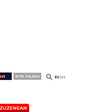
EITB TALDEA
EU
ES