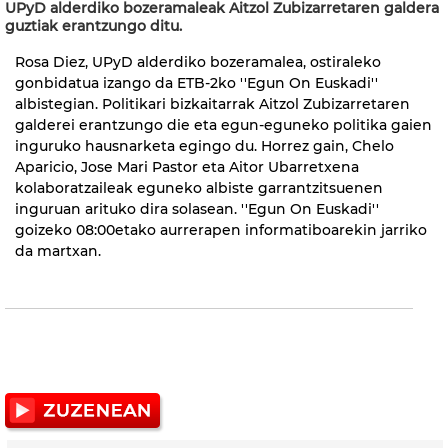
UPyD alderdiko bozeramaleak Aitzol Zubizarretaren galdera
guztiak erantzungo ditu.
Rosa Diez, UPyD alderdiko bozeramalea, ostiraleko
gonbidatua izango da ETB-2ko ''Egun On Euskadi''
albistegian. Politikari bizkaitarrak Aitzol Zubizarretaren
galderei erantzungo die eta egun-eguneko politika gaien
inguruko hausnarketa egingo du. Horrez gain, Chelo
Aparicio, Jose Mari Pastor eta Aitor Ubarretxena
kolaboratzaileak eguneko albiste garrantzitsuenen
inguruan arituko dira solasean. ''Egun On Euskadi''
goizeko 08:00etako aurrerapen informatiboarekin jarriko
da martxan.