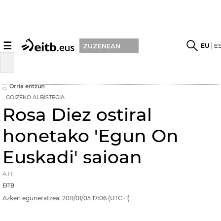
☰
EU
E
ZUZENEAN
Orria entzun
GOIZEKO ALBISTEGIA
Rosa Diez ostiral
honetako 'Egun On
Euskadi' saioan
A.H.
EITB
Azken eguneratzea:
2011/01/05
17:06
(UTC+1)