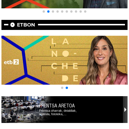
ETBON
PRENTSA ARETOA
Prentsa oharrak, deialdiak,
agenda, fototeka,…