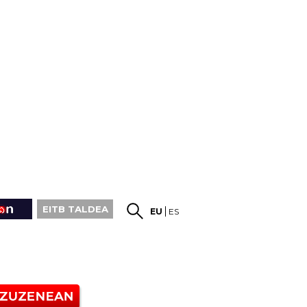
EITB TALDEA
EU
ES