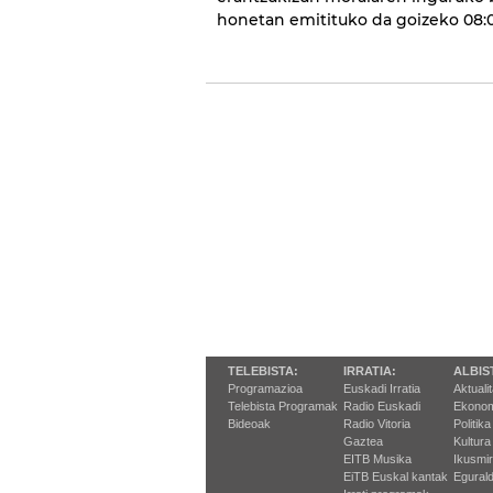
honetan emitituko da goizeko 08:0
TELEBISTA:
IRRATIA:
ALBIS
Programazioa
Euskadi Irratia
Aktuali
Telebista Programak
Radio Euskadi
Ekonom
Bideoak
Radio Vitoria
Politika
Gaztea
Kultura
EITB Musika
Ikusmi
EiTB Euskal kantak
Egurald