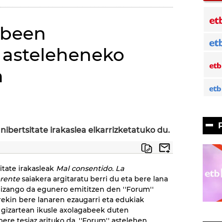
abeen
z asteleheneko
n
nibertsitate irakaslea elkarrizketatuko du.
sitate irakasleak
Mal consentido. La
erente
saiakera argitaratu berri du eta bere lana
izango da egunero emititzen den ''Forum''
rekin bere lanaren ezaugarri eta edukiak
 gizartean ikusle axolagabeek duten
re tesiaz arituko da. ''Forum'' astelehen