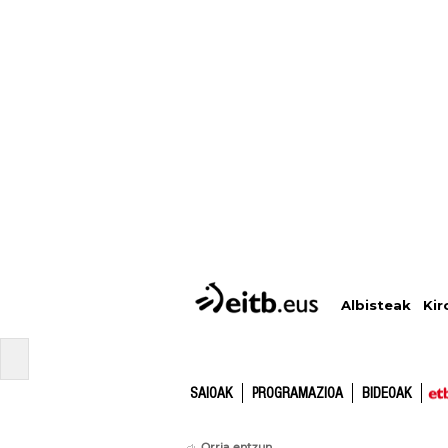
Albisteak
Kir
SAIOAK
PROGRAMAZIOA
BIDEOAK
Orria entzun