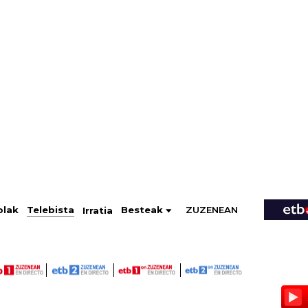
ZUZENEAN
Telebista
Besteak
olak
Irratia