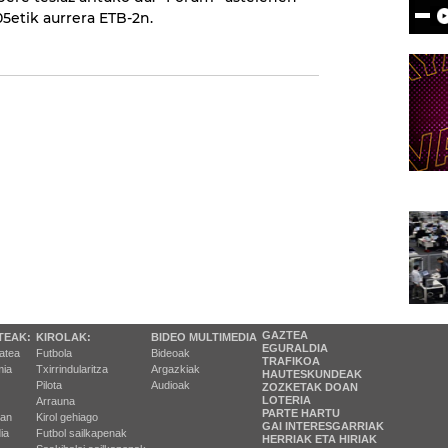
5etik aurrera ETB-2n.
GAZTEA
TEAK:
KIROLAK:
BIDEO MULTIMEDIA
EGURALDIA
tatea
Futbola
Bideoak
TRAFIKOA
ia
Txirrindularitza
Argazkiak
HAUTESKUNDEAK
Pilota
Audioak
ZOZKETAK DOAN
LOTERIA
Arrauna
PARTE HARTU
ran
Kirol gehiago
GAI INTERESGARRIAK
ia
Futbol sailkapenak
HERRIAK ETA HIRIAK