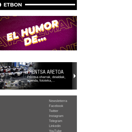
ETBON
PRENTSA ARETOA
Prentsa oharrak, deialdiak,
agenda, fototeka,…
Newsletterra
Facebook
Twitter
Instagram
Telegram
Linkedin
YouTube