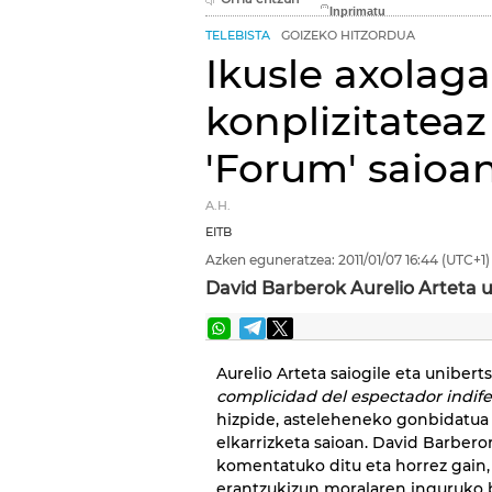
TELEBISTA
GOIZEKO HITZORDUA
Ikusle axolag
konplizitatea
'Forum' saioa
A.H.
EITB
Azken eguneratzea:
2011/01/07
16:44
(UTC+1)
David Barberok Aurelio Arteta u
Aurelio Arteta saiogile eta unibert
complicidad del espectador indif
hizpide, asteleheneko gonbidatua 
elkarrizketa saioan. David Barbero
komentatuko ditu eta horrez gain,
erantzukizun moralaren inguruko be