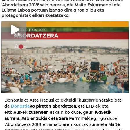
'Abordatzera 2018' saio berezia, eta Maite Eskarmendi eta
Luisma Laboa portuan izango dira giroa bildu eta
protagonistak elkarrizketatzeko.
0:18
Donostiako Aste Nagusiko ekitaldi ikusgarrienetako bat
da
Donostia
ko piraten abordatzea
, eta ETB1ek eta
eitb.eus-ek
zuzenean
eskainiko dute, gaur,
16:15etik
aurrera. Xabier Sukiak eta Sara Ferminek
egingo dute
'Abordatzera 2018' emanaldiaren kontakizuna eta
Maite