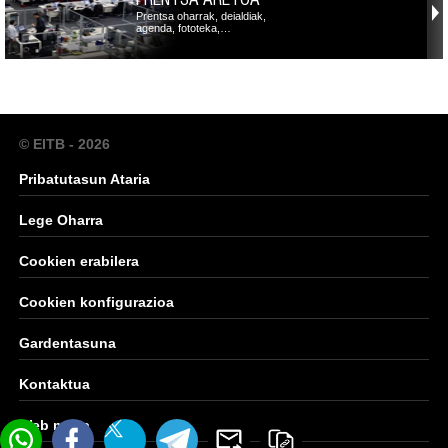
Prentsa oharrak, deialdiak,
agenda, fototeka,…
© EITB - 2026
Pribatutasun Ataria
Lege Oharra
Cookien erabilera
Cookien konfigurazioa
Gardentasuna
Kontaktua
Web mapa