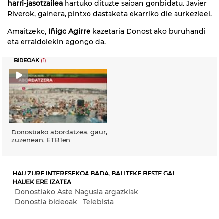
harri-jasotzailea
hartuko dituzte saioan gonbidatu. Javier
Riverok, gainera, pintxo dastaketa ekarriko die aurkezleei.
Amaitzeko,
Iñigo Agirre
kazetaria Donostiako buruhandi
eta erraldoiekin egongo da.
BIDEOAK
(1)
Donostiako abordatzea, gaur,
zuzenean, ETB1en
HAU ZURE INTERESEKOA BADA, BALITEKE BESTE GAI
HAUEK ERE IZATEA
Donostiako Aste Nagusia argazkiak
Donostia bideoak
Telebista