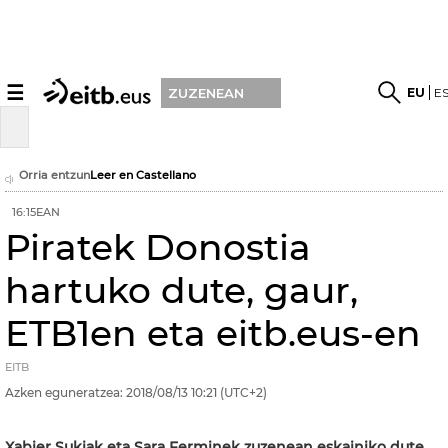
☰
EU
E
ZUZENEAN
Orria entzun
Leer en Castellano
16:15EAN
Piratek Donostia
hartuko dute, gaur,
ETB1en eta eitb.eus-en
EITB
Azken eguneratzea:
2018/08/13
10:21
(UTC+2)
Xabier Sukiak eta Sara Ferminek zuzenean eskainiko dute