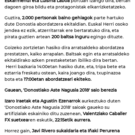
Eskarmendi eta Luisma Laboa
portuan izango dira, bertan
dagoen giroa bildu eta protagonistak elkarrizketatzeko.
Guztira,
2.000 pertsonak baino gehiagok
parte hartuko
dute Donostia abordatzera ekitaldian. Euskal Herri osoko
jendea ez ezik, atzerritarrak ere bertaratuko dira, eta
pirata guztien artean
200 baltsa inguru
egingo dituzte.
Goizeko zortzietan hasiko dira arratsaldeko abordatzea
prestatzen, kaiko arrapalan. Baltsak egin eta arratsaldeko
ekitaldirako azken prestaketetan ibiliko dira bertan.
Herri bazkaria 14:00etan hasiko dute, eta, tripa bete eta
eztarria freskatu ostean, kaira joango dira, txupinazoa
bota eta
17:00etan abordatzeari ekiteko.
Gauean, 'Donostiako Aste Nagusia 2018' saio berezia
Izaro Iraetak eta Agustin Ezenarrok
aurkeztuko duten
'Donostiako Aste Nagusia 2018' saioak gaueko su
artifizialak eskainiko ditu zuzenean,
Valentziako Caballer
FX suetxea
ren eskutik,
22:15etik aurrera.
Horrez gain,
Javi Rivero sukaldaria eta Iñaki Perurena