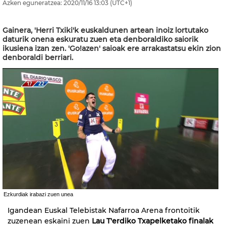
Azken eguneratzea:
2020/11/16
13:03
(UTC+1)
Gainera, 'Herri Txiki'k euskaldunen artean inoiz lortutako
daturik onena eskuratu zuen eta denboraldiko saiorik
ikusiena izan zen. 'Go!azen' saioak ere arrakastatsu ekin zion
denboraldi berriari.
Ezkurdiak irabazi zuen unea
Igandean Euskal Telebistak Nafarroa Arena frontoitik
zuzenean eskaini zuen
Lau T'erdiko Txapelketako finalak