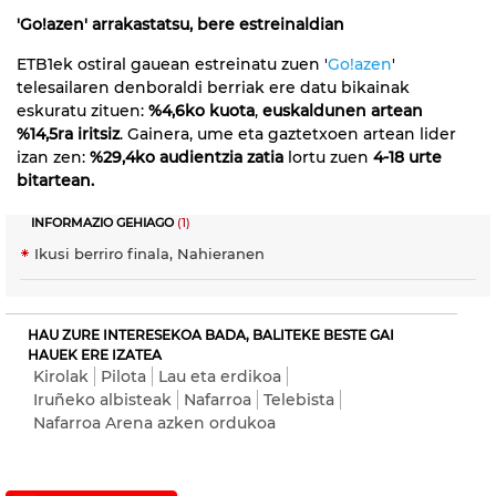
'Go!azen' arrakastatsu, bere estreinaldian
ETB1ek ostiral gauean estreinatu zuen '
Go!azen
'
telesailaren denboraldi berriak ere datu bikainak
eskuratu zituen:
%4,6ko kuota
,
euskaldunen artean
%14,5ra iritsiz
. Gainera, ume eta gaztetxoen artean lider
izan zen:
%29,4ko audientzia zatia
lortu zuen
4-18 urte
bitartean.
INFORMAZIO GEHIAGO
(1)
Ikusi berriro finala, Nahieranen
HAU ZURE INTERESEKOA BADA, BALITEKE BESTE GAI
HAUEK ERE IZATEA
Kirolak
Pilota
Lau eta erdikoa
Iruñeko albisteak
Nafarroa
Telebista
Nafarroa Arena azken ordukoa