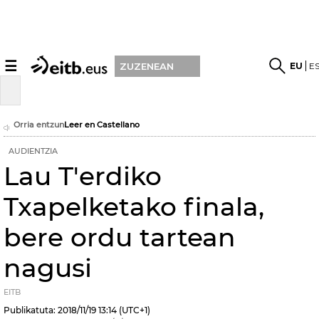
☰
EU
E
ZUZENEAN
Orria entzun
Leer en Castellano
AUDIENTZIA
Lau T'erdiko
Txapelketako finala,
bere ordu tartean
nagusi
EITB
Publikatuta:
2018/11/19
13:14
(UTC+1)