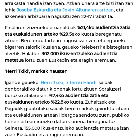
arrakasta handia izan zuen. Azken unera arte bizi izan zen
lehia
Joseba Ezkurdia eta Jokin Altuna
ren artean
, eta
azkenean arbizuarra nagusitu zen 22-17 irabazita.
Finalaren zuzeneko emanaldiak
%21,4ko audientzia zatia
eta euskaldunen arteko %29,5
eko kuota bereganatu
zituen. Bere ordu tartean nagusi izan zen eta eguneko
bigarren saiorik ikusiena, gaueko 'Teleberri' albistegiaren
atzetik. Halaber,
302.000 ikus-entzuleko audientzia
metatua
lortu zuen Euskadin eta eragin eremuan.
'Herri Txiki', markak hausten
Igande gaueko '
Herri Txiki, Infernu Handi
' saioak
denboraldiko daturik onenak lortu zituen Soraluzeri
buruzko atalarekin:
%7,4ko audientzia zatia eta
euskaldunen arteko %22,8ko kuota
. Zuhaitzek eta
Pagadik gidatutako saioak bere markak gainditu zituen
eta euskaldunen artean lidergoa sendotu zuen, publiko
honen artean inoizko daturik onena bereganatuz.
Gainera, 155.000 ikus-entzuleko audientzia metatua izan
zuen Euskadin eta eragin eremuan.