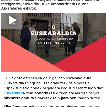
testigantza jasoko ditu, Kike Amonarriz eta Edurne
Azkarateren eskutik.
0:28
ETB1ek eta eitb.eus-ek gaur gauean eskainiko dute
'Euskaraldia 12. eguna… Eta orain zer?' saio berezia.
Ospakizun saio honek bi galdera nagusiri erantzungo die:
Euskaraldia
k zein
ondorio
utzi dituen eta aurrera begira
hizkuntza ohitura
aldaketek zein
jarraipen
izango duten.
Kike Amonarriz
ek datuen interpretazioa egingo du, eta,