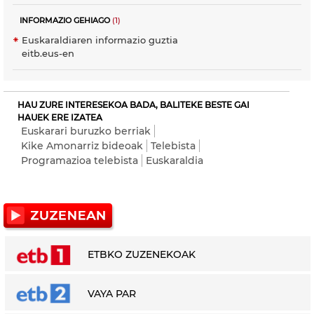
INFORMAZIO GEHIAGO
(1)
Euskaraldiaren informazio guztia
eitb.eus-en
HAU ZURE INTERESEKOA BADA, BALITEKE BESTE GAI
HAUEK ERE IZATEA
Euskarari buruzko berriak
Kike Amonarriz bideoak
Telebista
Programazioa telebista
Euskaraldia
ETBKO ZUZENEKOAK
VAYA PAR