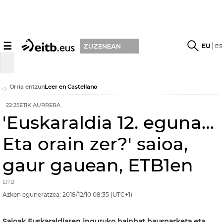
☰
EU
E
ZUZENEAN
Orria entzun
Leer en Castellano
22:25ETIK AURRERA
'Euskaraldia 12. eguna…
Eta orain zer?' saioa,
gaur gauean, ETB1en
EITB
Azken eguneratzea:
2018/12/10
08:35
(UTC+1)
Saioak Euskaraldiaren inguruko hainbat hausnarketa eta