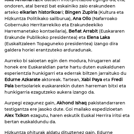
ondoren, atal berezi bat eskainiko zaio erakundeen
arteko
elkarlan historikoa
ri;
Bingen Zupiria
(Kultura eta
Hizkuntza Politikako sailburua),
Ana Ollo
(Nafarroako
Gobernuko Herritarrekiko eta Erakundeekiko
Harremanetako kontseilaria),
Beñat Arrabit
(Euskararen
Erakunde Publikoko presidentea) eta
Elena Laka
(Euskaltzaleen Topaguneko presidentea) izango dira
galdera horiei erantzuteko arduradunak.
Aurreko bi saioetan egin den modura, hirugarren atal
honek ere Euskaraldian parte hartu duten euskaldunen
esperientzia hunkigarri eta ederrak biltzen jarraituko du
Edurne Azkarate
aktoreak. Tartean,
Xabi Paya
eta
Fredi
Paia
bertsolariek euskararekin duten harreman bitxi eta
hunkigarria ezagutzeko aukera izango da.
Aurpegi ezagunez gain,
Akhond Ishaq
pakistandarraren
testigantza ere jasoko dute. Goi mailako espedizioetan
Alex Txikon
ezagutu, haren eskutik Euskal Herrira iritsi eta
bertan euskaldundu da.
Hizkuntza ohiturak aldatu dituztenez gain, Edurne