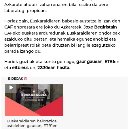
Azkarate ahobizi zaharrenaren bila hasiko da bere
laborategi propioan.
Horiez gain, Euskaraldiaren babesle-sustatzaile izan den
CAF
enpresara ere joko du Azkaratek.
Joxe Begiristain
CAFeko euskara arduradunak Euskaraldiaren ondorioak
azalduko ditu bertan, eta hamaika egunez ahobizi eta
belarriprest rolak bete dituzten bi langile ezagutzeko
parada izango du.
Horiek guztiak eta kontu gehiago,
gaur gauean
,
ETB1
en
eta
eitb.eus
-en,
22:30ean
hasita
.
BIDEOAK
(1)
Euskaraldiaren balorazioa,
astelehen gauean, ETB1en