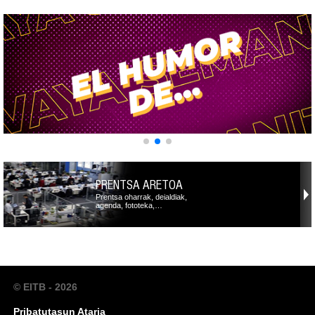
PRENTSA ARETOA
Prentsa oharrak, deialdiak,
agenda, fototeka,…
© EITB - 2026
Pribatutasun Ataria