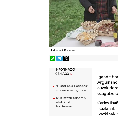
Historias A Bocados
INFORMAZIO
GEHIAGO
(2)
Igande hon
Arguiñano
''Historias a Bocados''
auzokidere
saioaren webgunea
ezagutzek
Ikus itzazu saioaren
atalak EiTB
Carlos Iba
Nahieranen
ikazkin ibi
ikazkinak 