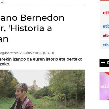
ñano Bernedon
, 'Historia a
an
 eguneratzea:
2023/11/23
10:09
(UTC+1)
rekin izango da euren istorio eta bertako
zeko.