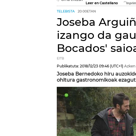
Leer en Castellano
TELEBISTA
20:00ETAN
Joseba Argui
izango da gaur
Bocados' saio
EITB
Publikatuta:
2018/12/23
09:46
(UTC+1)
Azken
Joseba Bernedoko hiru auzokide
ohitura gastronomikoak ezagut