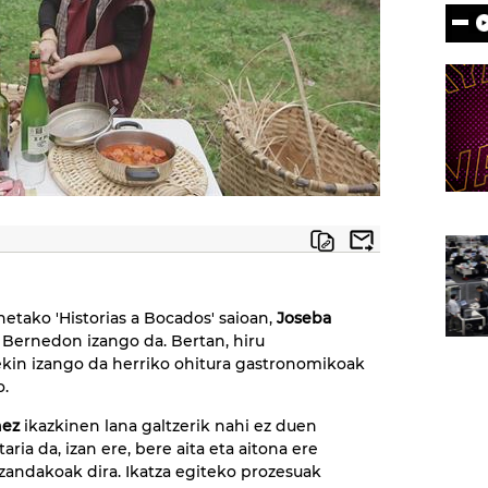
etako 'Historias a Bocados' saioan,
Joseba
Bernedon izango da. Bertan, hiru
kin izango da herriko ohitura gastronomikoak
o.
ñez
ikazkinen lana galtzerik nahi ez duen
ltaria da, izan ere, bere aita eta aitona ere
izandakoak dira. Ikatza egiteko prozesuak