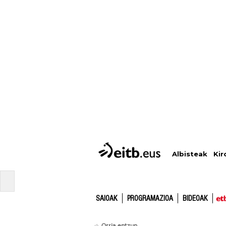
Albisteak
Kir
SAIOAK
PROGRAMAZIOA
BIDEOAK
Orria entzun