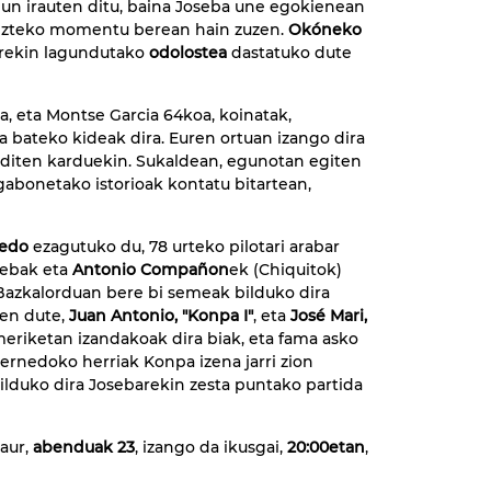
un irauten ditu, baina Joseba une egokienean
pizteko momentu berean hain zuzen.
Okóneko
rekin lagundutako
odolostea
dastatuko dute
, eta Montse Garcia 64koa, koinatak,
a bateko kideak dira. Euren ortuan izango dira
ruditen karduekin. Sukaldean, egunotan egiten
gabonetako istorioak kontatu bitartean,
nedo
ezagutuko du, 78 urteko pilotari arabar
sebak eta
Antonio Compañon
ek (Chiquitok)
Bazkalorduan bere bi semeak bilduko dira
ten dute,
Juan Antonio, "Konpa I"
, eta
José Mari,
eriketan izandakoak dira biak, eta fama asko
rnedoko herriak Konpa izena jarri zion
rbilduko dira Josebarekin zesta puntako partida
gaur,
abenduak 23
, izango da ikusgai,
20:00etan
,