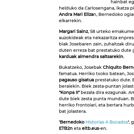
hainbat eg
helduko da Carlosengana, ikatza 
Andra Mari Eliza
n, Bernedoko ogia
elkarrekin.
Margari Sainz
, 58 urteko emakumea
auzokideak eta nekazaritza enpres
biak Josebaren zain, zuhaitzak di
duten erreza bat prestatuko dute 
karduak almendra saltsarekin
.
Bukatzeko, Josebak
Chiquito Ber
famatua. Herriko txoko batean, Jo
pagauso gisatua
prestatuko dute. 
beraiekin. Biek zesta-puntan jolas
"Konpa II"
bezala dira ezagunak. Am
dute biek zesta punta munduan. Be
herriko frontoiari, eta bertara hu
bat jolastera.
'Bernedoko
Historias A Bocados
'
, 
ETB2n
eta
eitb.eus
-en.