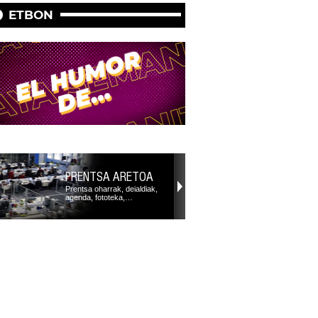
ETBON
PRENTSA ARETOA
Prentsa oharrak, deialdiak,
agenda, fototeka,…