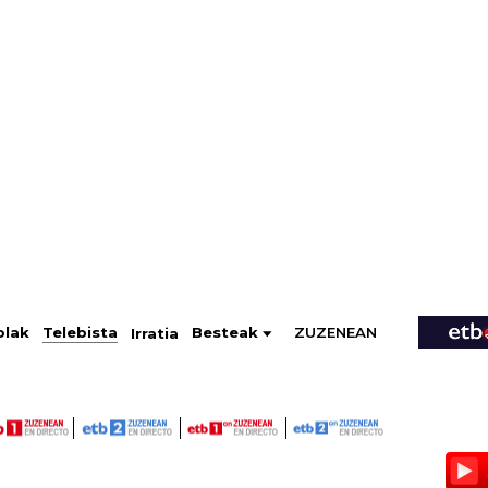
ZUZENEAN
Telebista
Besteak
olak
Irratia