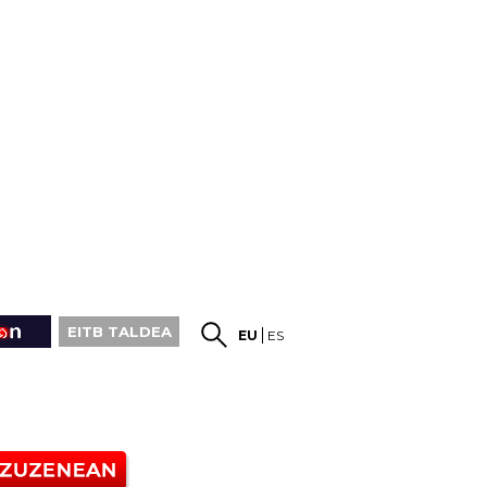
EITB TALDEA
EU
ES