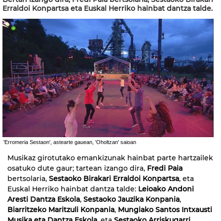
Erraldoi Konpartsa eta Euskal Herriko hainbat dantza talde.
'Erromeria Sestaon', astearte gauean, 'Oholtzan' saioan
Musikaz girotutako emankizunak hainbat parte hartzailek
osatuko dute gaur; tartean izango dira,
Fredi Paia
bertsolaria,
Sestaoko Birakari Erraldoi Konpartsa
, eta
Euskal Herriko hainbat dantza talde:
Leioako Andoni
Aresti Dantza Eskola
,
Sestaoko Jauzika Konpania
,
Biarritzeko Maritzuli Konpania
,
Mungiako Santos Intxausti
Musika eta Dantza Eskola
, eta
Sestaoko Arriskugarri