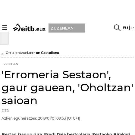
☰
EU
E
ZUZENEAN
Orria entzun
Leer en Castellano
22:15EAN
'Erromeria Sestaon',
gaur gauean, 'Oholtzan'
saioan
EITB
Azken eguneratzea:
2019/01/01
09:53
(UTC+1)
Bertan izango dira, Fredi Paia bertsolaria, Sestaoko Birakari