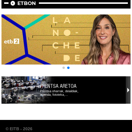
ETBON
PRENTSA ARETOA
Prentsa oharrak, deialdiak,
agenda, fototeka,…
© EITB - 2026