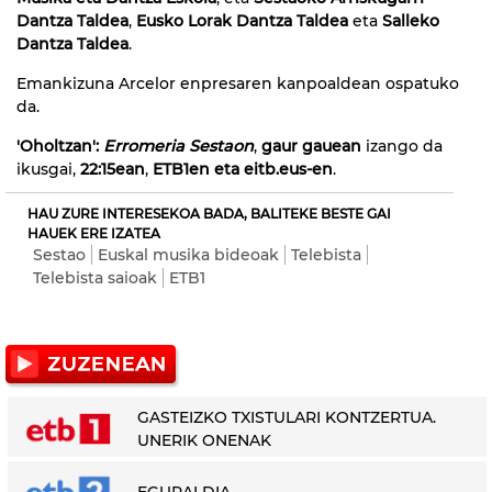
Dantza Taldea
,
Eusko Lorak Dantza Taldea
eta
Salleko
Dantza Taldea
.
Emankizuna Arcelor enpresaren kanpoaldean ospatuko
da.
'Oholtzan':
Erromeria Sestaon
,
gaur gauean
izango da
ikusgai,
22:15ean
,
ETB1en eta eitb.eus-en
.
HAU ZURE INTERESEKOA BADA, BALITEKE BESTE GAI
HAUEK ERE IZATEA
Sestao
Euskal musika bideoak
Telebista
Telebista saioak
ETB1
GASTEIZKO TXISTULARI KONTZERTUA.
UNERIK ONENAK
EGURALDIA