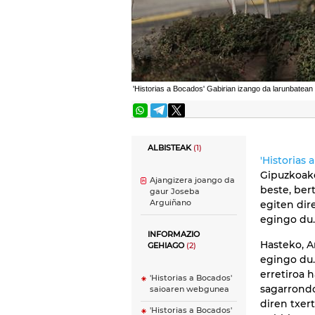
'Historias a Bocados' Gabirian izango da larunbatean
ALBISTEAK
(1)
'Historias 
Gipuzkoa
Ajangizera joango da
beste, ber
gaur Joseba
Arguiñano
egiten dir
egingo du.
INFORMAZIO
Hasteko, 
GEHIAGO
(2)
egingo du.
erretiroa 
'Historias a Bocados'
sagarrondo
saioaren webgunea
diren txer
'Historias a Bocados'