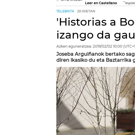
Leer en Castellano
TELEBISTA
20:00ETAN
'Historias a B
izango da gau
Azken eguneratzea:
2019/02/02
10:00
(UTC+1
Joseba Arguiñanok bertako saga
diren ikasiko du eta Baztarrika