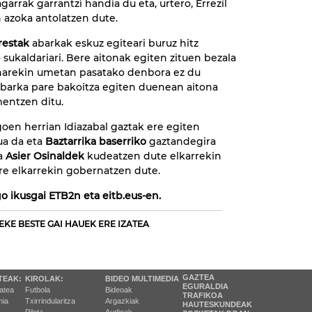
garrak garrantzi handia du eta, urtero, Errezil
 azoka antolatzen dute.
restak
abarkak eskuz egiteari buruz hitz
 sukaldariari. Bere aitonak egiten zituen bezala
onarekin umetan pasatako denbora ez du
o abarka pare bakoitza egiten duenean aitona
entzen ditu.
oen herrian Idiazabal gaztak ere egiten
ua da eta
Baztarrika baserriko
gaztandegira
a
Asier Osinaldek
kudeatzen dute elkarrekin
ere elkarrekin gobernatzen dute.
o ikusgai ETB2n eta eitb.eus-en.
EKE BESTE GAI HAUEK ERE IZATEA
GAZTEA
TEAK:
KIROLAK:
BIDEO MULTIMEDIA
EGURALDIA
tatea
Futbola
Bideoak
TRAFIKOA
ia
Txirrindularitza
Argazkiak
HAUTESKUNDEAK