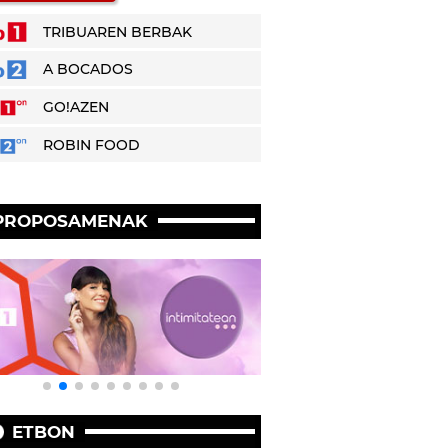
TRIBUAREN BERBAK
A BOCADOS
GO!AZEN
ROBIN FOOD
PROPOSAMENAK
ETBON