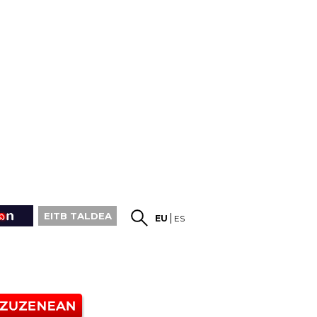
EITB TALDEA
EU
ES