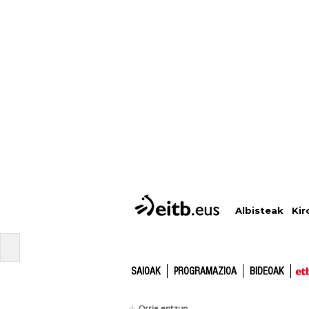
Albisteak
Kir
SAIOAK
PROGRAMAZIOA
BIDEOAK
Orria entzun