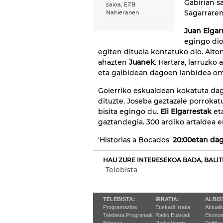
Gabirian sa
saioa, EiTB
Sagarraren
Nahieranen
Juan Elgar
egingo dio
egiten dituela kontatuko dio. Ait
ahazten
Juanek
. Hartara, larruzk
eta galbidean dagoen lanbidea om
Goierriko eskualdean kokatuta dag
dituzte. Joseba gaztazale porrokat
bisita egingo du.
Eli Elgarrestak
et
gaztandegia. 300 ardiko artaldea 
'Historias a Bocados'
20:00etan dag
HAU ZURE INTERESEKOA BADA, BALIT
Telebista
TELEBISTA:
IRRATIA:
ALBIS
Programazioa
Euskadi Irratia
Aktuali
Telebista Programak
Radio Euskadi
Ekonom