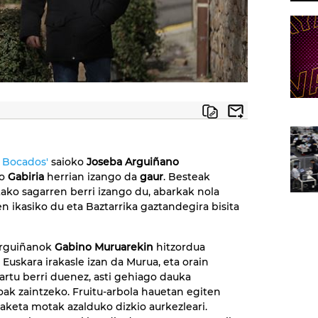
a Bocados'
saioko
Joseba Arguiñano
ko
Gabiria
herrian izango da
gaur
. Besteak
tako sagarren berri izango du, abarkak nola
en ikasiko du eta Baztarrika gaztandegira bisita
Arguiñanok
Gabino Muruarekin
hitzordua
 Euskara irakasle izan da Murua, eta orain
hartu berri duenez, asti gehiago dauka
ak zaintzeko. Fruitu-arbola hauetan egiten
taketa motak azalduko dizkio aurkezleari.