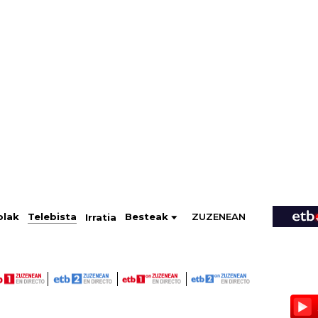
ZUZENEAN
Telebista
Besteak
olak
Irratia