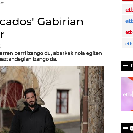
ocados' Gabirian
r
)
rren berri izango du, abarkak nola egiten
 gaztandegian izango da.