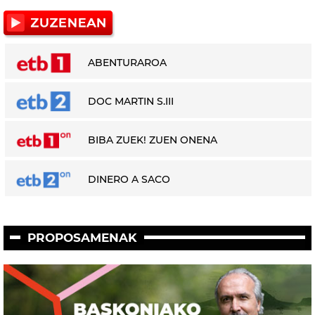
ABENTURAROA
DOC MARTIN S.III
BIBA ZUEK! ZUEN ONENA
DINERO A SACO
PROPOSAMENAK