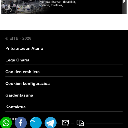
Prentsa oharrak, deialdiak,
agenda, fototeka,…
© EITB - 2026
Pribatutasun Ataria
Lege Oharra
Cookien erabilera
Cookien konfigurazioa
Gardentasuna
Kontaktua
Web mapa