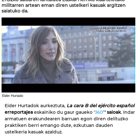
militarren artean eman diren ustelkeri kasuak argitzen
saiatuko da.
Eider Hurtado
Eider Hurtadok aurkeztuta,
La cara B del ejército español
erreportajea
eskainiko du gaur gaueko '
360º
' saioak
. Indar
armatuen erakundearen barruan egon diren delituzko
praktiken berri emango dute, ezkutuan dauden
ustelkeria kasuak azalduz.