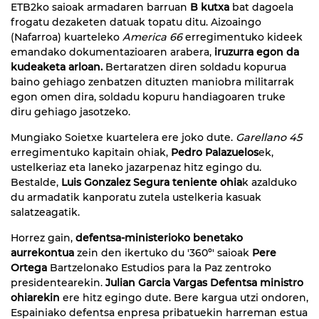
ETB2ko saioak armadaren barruan
B kutxa
bat dagoela
frogatu dezaketen datuak topatu ditu. Aizoaingo
(Nafarroa) kuarteleko
America 66
erregimentuko kideek
emandako dokumentazioaren arabera,
iruzurra egon da
kudeaketa arloan.
Bertaratzen diren soldadu kopurua
baino gehiago zenbatzen dituzten maniobra militarrak
egon omen dira, soldadu kopuru handiagoaren truke
diru gehiago jasotzeko.
Mungiako Soietxe kuartelera ere joko dute.
Garellano 45
erregimentuko kapitain ohiak,
Pedro Palazuelos
ek,
ustelkeriaz eta laneko jazarpenaz hitz egingo du.
Bestalde,
Luis Gonzalez Segura teniente ohia
k azalduko
du armadatik kanporatu zutela ustelkeria kasuak
salatzeagatik.
Horrez gain,
defentsa-ministerioko benetako
aurrekontua
zein den ikertuko du '360º' saioak
Pere
Ortega
Bartzelonako Estudios para la Paz zentroko
presidentearekin.
Julian Garcia Vargas Defentsa ministro
ohiarekin
ere hitz egingo dute. Bere kargua utzi ondoren,
Espainiako defentsa enpresa pribatuekin harreman estua