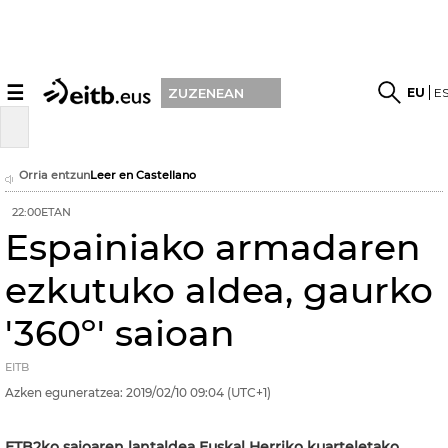
☰
EU
E
ZUZENEAN
Orria entzun
Leer en Castellano
22:00ETAN
Espainiako armadaren
ezkutuko aldea, gaurko
'360º' saioan
EITB
Azken eguneratzea:
2019/02/10
09:04
(UTC+1)
ETB2ko saioaren lantaldea Euskal Herriko kuarteletako