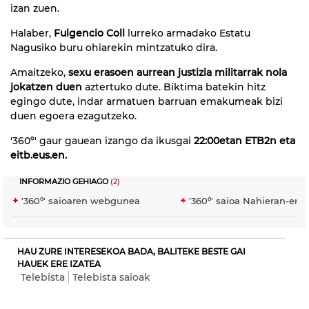
izan zuen.
Halaber,
Fulgencio Coll
lurreko armadako Estatu
Nagusiko buru ohiarekin mintzatuko dira.
Amaitzeko,
sexu erasoen aurrean justizia militarrak nola
jokatzen duen
aztertuko dute. Biktima batekin hitz
egingo dute, indar armatuen barruan emakumeak bizi
duen egoera ezagutzeko.
'360º' gaur gauean izango da ikusgai
22:00etan ETB2n eta
eitb.eus.en.
INFORMAZIO GEHIAGO
(2)
'360º' saioaren webgunea
'360º' saioa Nahieran-en
HAU ZURE INTERESEKOA BADA, BALITEKE BESTE GAI
HAUEK ERE IZATEA
Telebista
Telebista saioak