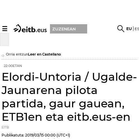
☰
EU
E
ZUZENEAN
Orria entzun
Leer en Castellano
22:00ETAN
Elordi-Untoria / Ugalde-
Jaunarena pilota
partida, gaur gauean,
ETB1en eta eitb.eus-en
EITB
Publikatuta:
2019/03/15
00:00
(UTC+1)