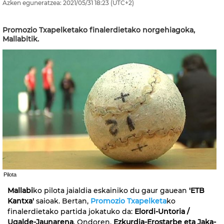
Azken eguneratzea:
2021/05/31
18:23
(UTC+2)
Promozio Txapelketako finalerdietako norgehiagoka,
Mallabitik.
Pilota
Mallabi
ko pilota jaialdia eskainiko du gaur gauean
'ETB
Kantxa'
saioak. Bertan,
Promozio Txapelketa
ko
finalerdietako partida jokatuko da:
Elordi-Untoria /
Ugalde-Jaunarena
. Ondoren,
Ezkurdia-Erostarbe eta Jaka-