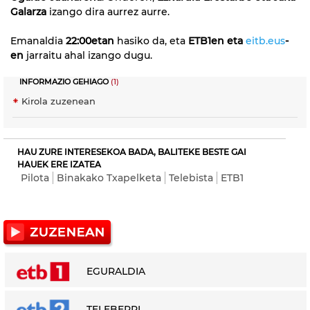
Galarza
izango dira aurrez aurre.
Emanaldia
22:00etan
hasiko da, eta
ETB1en eta
eitb.eus
-
en
jarraitu ahal izango dugu.
INFORMAZIO GEHIAGO
(1)
Kirola zuzenean
HAU ZURE INTERESEKOA BADA, BALITEKE BESTE GAI
HAUEK ERE IZATEA
Pilota
Binakako Txapelketa
Telebista
ETB1
EGURALDIA
TELEBERRI