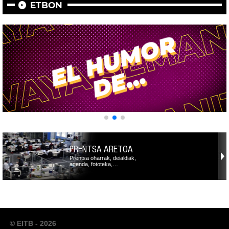
ETBON
PRENTSA ARETOA
Prentsa oharrak, deialdiak,
agenda, fototeka,…
© EITB - 2026