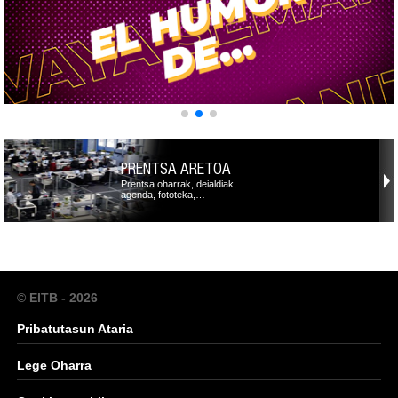
PRENTSA ARETOA
Prentsa oharrak, deialdiak,
agenda, fototeka,…
© EITB - 2026
Pribatutasun Ataria
Lege Oharra