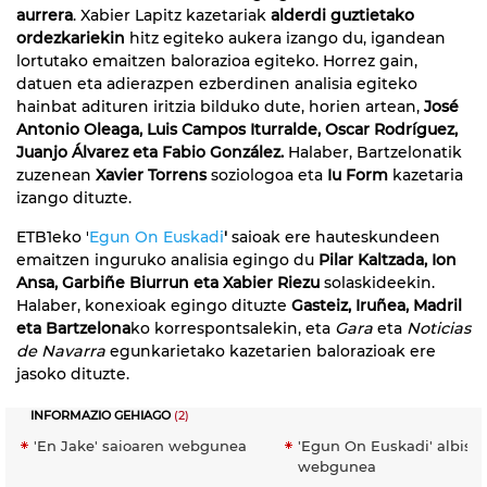
aurrera
. Xabier Lapitz kazetariak
alderdi guztietako
ordezkariekin
hitz egiteko aukera izango du, igandean
lortutako emaitzen balorazioa egiteko. Horrez gain,
datuen eta adierazpen ezberdinen analisia egiteko
hainbat adituren iritzia bilduko dute, horien artean,
José
Antonio Oleaga, Luis Campos Iturralde, Oscar Rodríguez,
Juanjo Álvarez eta Fabio González.
Halaber, Bartzelonatik
zuzenean
Xavier Torrens
soziologoa eta
Iu Form
kazetaria
izango dituzte.
ETB1eko '
Egun On Euskadi
'
saioak ere hauteskundeen
emaitzen inguruko analisia egingo du
Pilar Kaltzada, Ion
Ansa, Garbiñe Biurrun eta Xabier Riezu
solaskideekin.
Halaber, konexioak egingo dituzte
Gasteiz, Iruñea, Madril
eta Bartzelona
ko korrespontsalekin, eta
Gara
eta
Noticias
de Navarra
egunkarietako kazetarien balorazioak ere
jasoko dituzte.
INFORMAZIO GEHIAGO
(2)
'En Jake' saioaren webgunea
'Egun On Euskadi' albist
webgunea