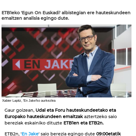
ETB1eko 'Egun On Euskadi' albistegian ere hauteskundeen
emaitzen analisia egingo dute.
Xabier Lapitz, 'En Jake'ko aurkezlea
Gaur goizean,
Udal eta Foru hauteskundeetako eta
Europako hauteskundeen emaitzak
aztertzeko saio
bereziak eskainiko dituzte
ETB1en eta ETB2n.
ETB2n, '
En Jake
' saio berezia egingo dute
09:00etatik