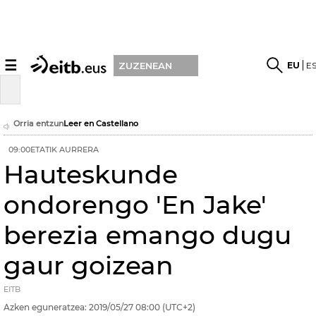
☰
EU
E
ZUZENEAN
Orria entzun
Leer en Castellano
09:00ETATIK AURRERA
Hauteskunde
ondorengo 'En Jake'
berezia emango dugu
gaur goizean
EITB
Azken eguneratzea:
2019/05/27
08:00
(UTC+2)