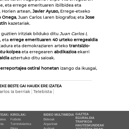
e, eta errege emerituaren ibilbidea eta
. Horien artean,
Javier Ayuso,
Errege-etxeko
o Onega
, Juan Carlos I.aren biografoa; eta
Jose
stín
kazetariak.
 guztien iritziak bilduko ditu
Juan Carlos I,
, eta
errege emerituaren 40 urteko erregealdia
ktadura eta demokraziaren arteko
trantsizio-
tu-kolpea
eta erregearen
abdikazioa
ekarri
aldia
aztertuko ditu saioak.
erreportajea ostiral honetan
izango da ikusgai,
EKE BESTE GAI HAUEK ERE IZATEA
rlos Ia berriak
Telebista
GAZTEA
TEAK:
KIROLAK:
BIDEO MULTIMEDIA
EGURALDIA
tatea
Futbola
Bideoak
TRAFIKOA
ia
Txirrindularitza
Argazkiak
HAUTESKUNDEAK
Pilota
Audioak