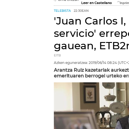
Leer en Castellano
TELEBISTA
22:30EAN
'Juan Carlos I
servicio' erre
gauean, ETB2
EITB
Azken eguneratzea:
2019/06/14
08:24
(UTC+
Arantza Ruiz kazetariak aurkezt
emerituaren berrogei urteko er