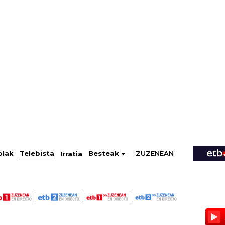
ZUZENEAN
Telebista
Besteak
olak
Irratia