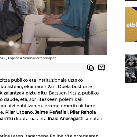
os I., España a Servicio' erreportajean
izitza publiko eta instituzionala uzteko
ko astean, ekainaren 2an. Duela bost urte
ek
zalantzak piztu ditu
. Batzuen iritziz, publiko
 daude, eta, sor litezkeen polemikak
npo
utzi nahi izan du errege emerituak bere
te,
Pilar Urbano, Jaime Peñafiel, Pilar Rahola
ñarritu
diputatuak eta
Iñaki Anasagasti
senatari
arlos I.aren iragarpena Felipe VI.a erregearen