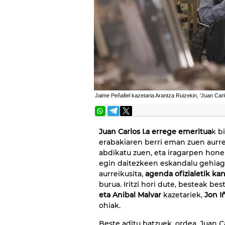
Jaime Peñafiel kazetaria Arantza Ruizekin, 'Juan Carl
Juan Carlos I.a errege emeritua
k b
erabakiaren berri eman zuen aurre
abdikatu zuen, eta iragarpen hon
egin daitezkeen eskandalu gehiago
aurreikusita,
agenda ofizialetik ka
burua. Iritzi hori dute, besteak bes
eta Anibal Malvar
kazetariek,
Jon I
ohiak.
Beste aditu batzuek, ordea, Juan C