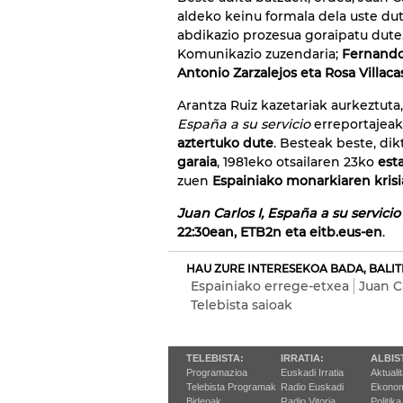
aldeko keinu formala dela uste dut
abdikazio prozesua goraipatu dute
Komunikazio zuzendaria;
Fernand
Antonio Zarzalejos eta Rosa Villaca
Arantza Ruiz kazetariak aurkeztuta,
España a su servicio
erreportajeak
aztertuko dute
. Besteak beste, di
garaia
, 1981eko otsailaren 23ko
esta
zuen
Espainiako monarkiaren krisi
Juan Carlos I, España a su servicio
22:30ean, ETB2n eta eitb.eus-en
.
HAU ZURE INTERESEKOA BADA, BALIT
Espainiako errege-etxea
Juan Ca
Telebista saioak
TELEBISTA:
IRRATIA:
ALBIS
Programazioa
Euskadi Irratia
Aktuali
Telebista Programak
Radio Euskadi
Ekonom
Bideoak
Radio Vitoria
Politika