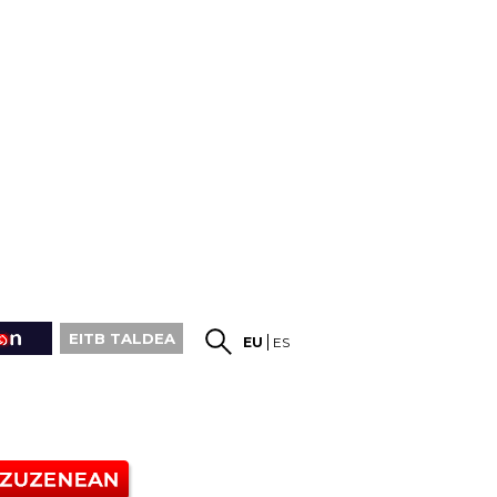
EITB TALDEA
EU
ES