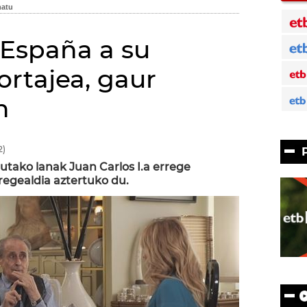
, España a su
portajea, gaur
n
2)
utako lanak Juan Carlos I.a errege
regealdia aztertuko du.