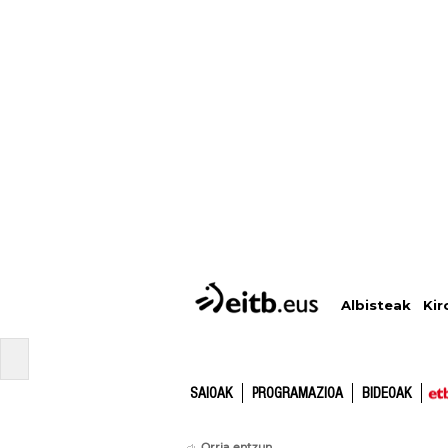
Albisteak
Kir
SAIOAK
PROGRAMAZIOA
BIDEOAK
Orria entzun