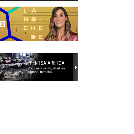
PRENTSA ARETOA
Prentsa oharrak, deialdiak,
agenda, fototeka,…