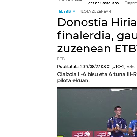
Leer en Castellano
TELEBISTA
PILOTA ZUZENEAN
Donostia Hiri
finalerdia, ga
zuzenean ETB
EITB
Publikatuta:
2019/08/27
08:01
(UTC+2)
Azken
Olaizola II-Albisu eta Altuna III
pilotalekuan.