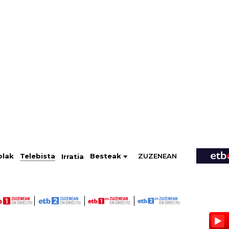
ZUZENEAN
Telebista
Besteak
olak
Irratia