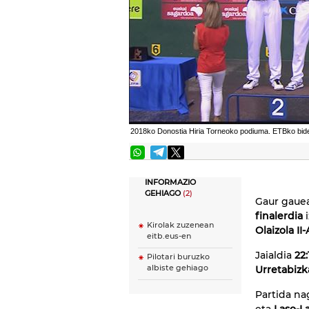
2018ko Donostia Hiria Torneoko podiuma. ETBko bideo
INFORMAZIO
GEHIAGO
(2)
Gaur gaue
finalerdia
i
Kirolak zuzenean
Olaizola II
eitb.eus-en
Jaialdia
22
Pilotari buruzko
albiste gehiago
Urretabizka
Partida n