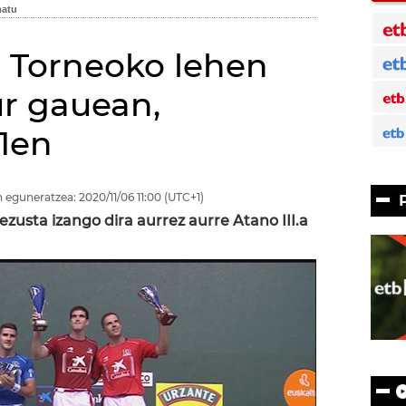
a Torneoko lehen
ur gauean,
1en
 eguneratzea:
2020/11/06
11:00
(UTC+1)
-Rezusta izango dira aurrez aurre Atano III.a