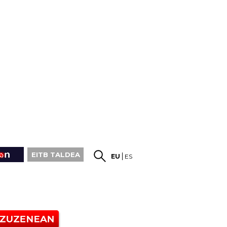
EITB TALDEA
EU
ES