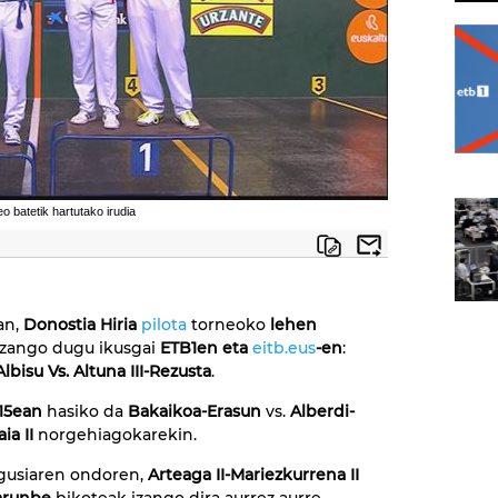
 batetik hartutako irudia
an,
Donostia Hiria
pilota
torneoko
lehen
zango dugu ikusgai
ETB1en eta
eitb.eus
-en
:
-Albisu Vs. Altuna III-Rezusta
.
:15ean
hasiko da
Bakaikoa-Erasun
vs.
Alberdi-
ia II
norgehiagokarekin.
agusiaren ondoren,
Arteaga II-Mariezkurrena II