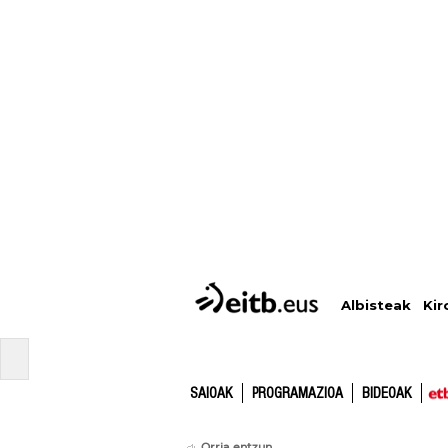
Albisteak
Kir
SAIOAK
PROGRAMAZIOA
BIDEOAK
Orria entzun