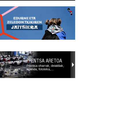
PRENTSA ARETOA
Prentsa oharrak, deialdiak,
agenda, fototeka,…