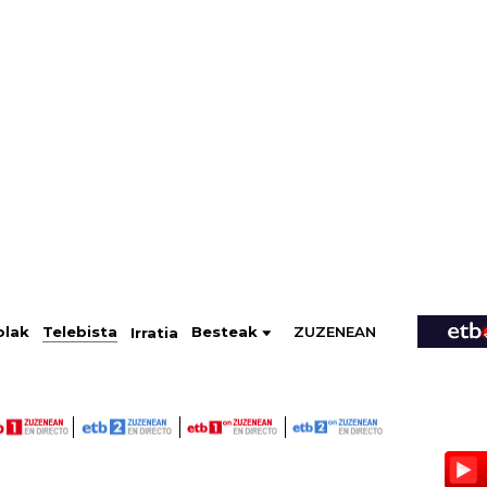
ZUZENEAN
Telebista
Besteak
olak
Irratia