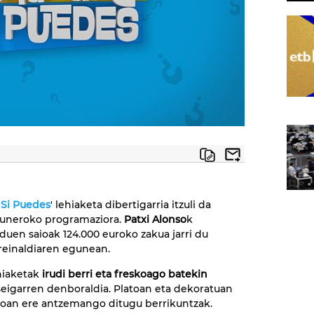
Si Puedes
' lehiaketa dibertigarria itzuli da
uneroko programaziora.
Patxi Alonso
k
duen saioak 124.000 euroko zakua jarri du
reinaldiaren egunean.
hiaketak
irudi berri eta freskoago batekin
seigarren denboraldia. Platoan eta dekoratuan
okoan ere antzemango ditugu berrikuntzak.