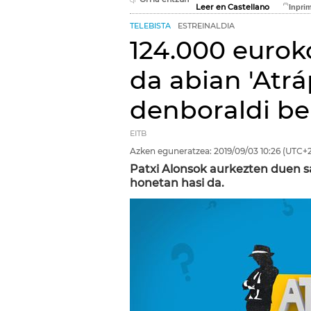
Leer en Castellano
TELEBISTA
ESTREINALDIA
124.000 euroko
da abian 'Atr
denboraldi be
EITB
Azken eguneratzea:
2019/09/03
10:26
(UTC+2
Patxi Alonsok aurkezten duen s
honetan hasi da.