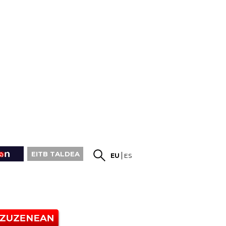
EITB TALDEA
EU
ES