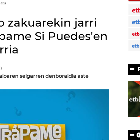
 zakuarekin jarri
ápame Si Puedes'en
rria
)
aioaren seigarren denboraldia aste