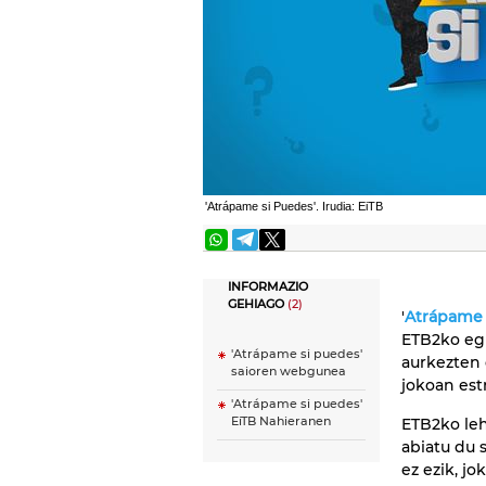
'Atrápame si Puedes'. Irudia: EiTB
INFORMAZIO
GEHIAGO
(2)
'
Atrápame 
ETB2ko eg
'Atrápame si puedes'
aurkezten 
saioren webgunea
jokoan est
'Atrápame si puedes'
EiTB Nahieranen
ETB2ko le
abiatu du 
ez ezik, j