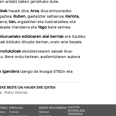
n ardatz izaten jarraituko dute.
deak
hauek dira:
Aroa
, ikus-entzunezko
gaztea;
Ruben
, gasteiztar saltseroa;
Karlota,
arra;
San,
argazkilari eta ilustratzailea; eta
akasle irlandarra eta
Yago
bere semea.
eburuetako edizioaren atal berriak
ere itzuliko
nak bilduko dituzte bertan, orain arte bezala.
Produkzioak
ekoiztetxearen saioak ikus-
. Bere ordu-tartean, audientziaren aukera
k igandera
izango da ikusgai ETB2n eta
EKE BESTE GAI HAUEK ERE IZATEA
a
Patxi Alonso
GAZTEA
TEAK:
KIROLAK:
BIDEO MULTIMEDIA
EGURALDIA
tatea
Futbola
Bideoak
TRAFIKOA