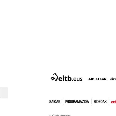
Albisteak
Kir
SAIOAK
PROGRAMAZIOA
BIDEOAK
Orria entzun