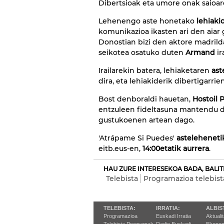
Dibertsioak eta umore onak saioare
Lehenengo aste honetako
lehiaki
komunikazioa ikasten ari den aiar 
Donostian bizi den aktore madrild
seikotea osatuko duten
Armand
ir
Irailarekin batera, lehiaketaren
ast
dira, eta lehiakiderik dibertigarrie
Bost denboraldi hauetan,
Hostoil 
entzuleen fideltasuna mantendu du
gustukoenen artean dago.
'Atrápame Si Puedes'
asteleheneti
eitb.eus-en,
14:00etatik aurrera
.
HAU ZURE INTERESEKOA BADA, BALIT
Telebista
Programazioa telebist
TELEBISTA:
IRRATIA:
ALBIS
Programazioa
Euskadi Irratia
Aktuali