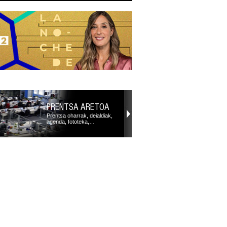
PRENTSA ARETOA
Prentsa oharrak, deialdiak,
agenda, fototeka,…