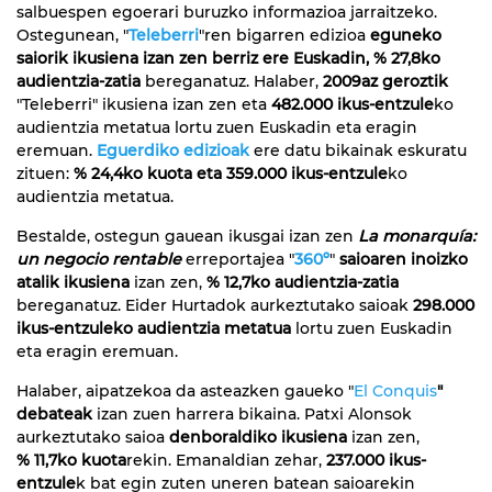
salbuespen egoerari buruzko informazioa jarraitzeko.
Ostegunean, "
Teleberri
"ren bigarren edizioa
eguneko
saiorik ikusiena izan zen berriz ere Euskadin, % 27,8ko
audientzia-zatia
bereganatuz. Halaber,
2009az geroztik
"Teleberri" ikusiena izan zen eta
482.000 ikus-entzule
ko
audientzia metatua lortu zuen Euskadin eta eragin
eremuan.
Eguerdiko edizioak
ere datu bikainak eskuratu
zituen:
% 24,4ko kuota eta 359.000 ikus-entzule
ko
audientzia metatua.
Bestalde, ostegun gauean ikusgai izan zen
La monarquía:
un negocio rentable
erreportajea "
360º
"
saioaren inoizko
atalik ikusiena
izan zen,
% 12,7ko audientzia-zatia
bereganatuz. Eider Hurtadok aurkeztutako saioak
298.000
ikus-entzuleko audientzia metatua
lortu zuen Euskadin
eta eragin eremuan.
Halaber, aipatzekoa da asteazken gaueko "
El Conquis
"
debateak
izan zuen harrera bikaina. Patxi Alonsok
aurkeztutako saioa
denboraldiko ikusiena
izan zen,
% 11,7ko kuota
rekin. Emanaldian zehar,
237.000 ikus-
entzule
k bat egin zuten uneren batean saioarekin