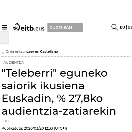
☰
EU
E
ZUZENEAN
Orria entzun
Leer en Castellano
AUDIENTZIA
"Teleberri" eguneko
saiorik ikusiena
Euskadin, % 27,8ko
audientzia-zatiarekin
EITB
Publikatuta:
2020/03/20
12:33
(UTC+1)