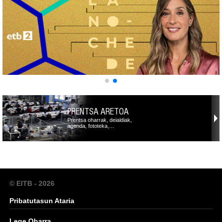
PRENTSA ARETOA
Prentsa oharrak, deialdiak,
agenda, fototeka,…
© EITB - 2026
Pribatutasun Ataria
Lege Oharra