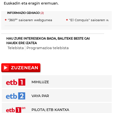
Euskadin eta eragin eremuan.
INFORMAZIO GEHIAGO
(2)
"360º" saioaren webgunea
"El Conquis" saioaren w
HAU ZURE INTERESEKOA BADA, BALITEKE BESTE GAI
HAUEK ERE IZATEA
Telebista
Programazioa telebista
MIHILUZE
VAYA PAR
PILOTA; ETB KANTXA