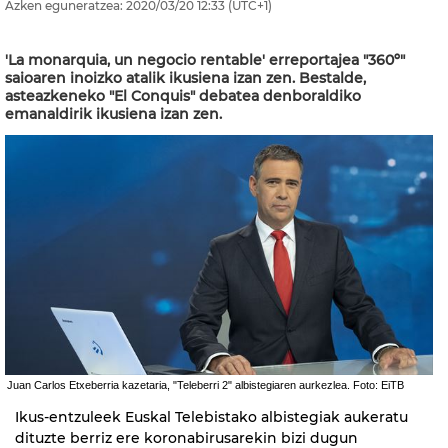
Azken eguneratzea:
2020/03/20
12:33
(UTC+1)
'La monarquia, un negocio rentable' erreportajea "360º"
saioaren inoizko atalik ikusiena izan zen. Bestalde,
asteazkeneko "El Conquis" debatea denboraldiko
emanaldirik ikusiena izan zen.
Juan Carlos Etxeberria kazetaria, "Teleberri 2" albistegiaren aurkezlea. Foto: EiTB
Ikus-entzuleek Euskal Telebistako albistegiak aukeratu
dituzte berriz ere koronabirusarekin bizi dugun