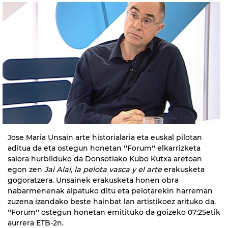
Jose Maria Unsain arte historialaria eta euskal pilotan
aditua da eta ostegun honetan ''Forum'' elkarrizketa
saiora hurbilduko da Donsotiako Kubo Kutxa aretoan
egon zen
Jai Alai, la pelota vasca y el arte
erakusketa
gogoratzera. Unsainek erakusketa honen obra
nabarmenenak aipatuko ditu eta pelotarekin harreman
zuzena izandako beste hainbat lan artistikoez arituko da.
''Forum'' ostegun honetan emitituko da goizeko 07:25etik
aurrera ETB-2n.