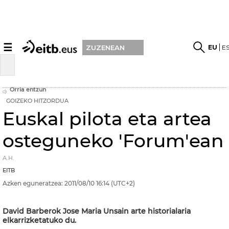
☰
EU
E
ZUZENEAN
Orria entzun
GOIZEKO HITZORDUA
Euskal pilota eta artea
osteguneko 'Forum'ean
A.H.
EITB
Azken eguneratzea:
2011/08/10
16:14
(UTC+2)
David Barberok Jose Maria Unsain arte historialaria
elkarrizketatuko du.