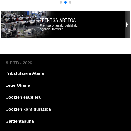
PRENTSA ARETOA
Prentsa oharrak, deialdiak,
agenda, fototeka,…
© EITB - 2026
Pribatutasun Ataria
Lege Oharra
Cookien erabilera
Cookien konfigurazioa
Gardentasuna