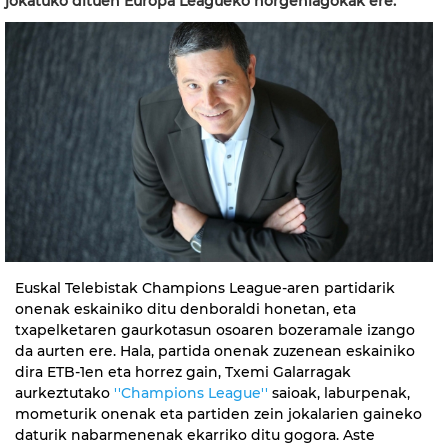
jokatuko dituen Europa Leagueko norgehiagokak ere.
Euskal Telebistak Champions League-aren partidarik
onenak eskainiko ditu denboraldi honetan, eta
txapelketaren gaurkotasun osoaren bozeramale izango
da aurten ere. Hala, partida onenak zuzenean eskainiko
dira ETB-1en eta horrez gain, Txemi Galarragak
aurkeztutako
''Champions League''
saioak, laburpenak,
mometurik onenak eta partiden zein jokalarien gaineko
daturik nabarmenenak ekarriko ditu gogora. Aste