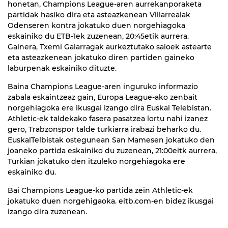
honetan, Champions League-aren aurrekanporaketa
partidak hasiko dira eta asteazkenean Villarrealak
Odenseren kontra jokatuko duen norgehiagoka
eskainiko du ETB-1ek zuzenean, 20:45etik aurrera.
Gainera, Txemi Galarragak aurkeztutako saioek astearte
eta asteazkenean jokatuko diren partiden gaineko
laburpenak eskainiko dituzte.
Baina Champions League-aren inguruko informazio
zabala eskaintzeaz gain, Europa League-ako zenbait
norgehiagoka ere ikusgai izango dira Euskal Telebistan.
Athletic-ek taldekako fasera pasatzea lortu nahi izanez
gero, Trabzonspor talde turkiarra irabazi beharko du.
EuskalTelbistak ostegunean San Mamesen jokatuko den
joaneko partida eskainiko du zuzenean, 21:00eitk aurrera,
Turkian jokatuko den itzuleko norgehiagoka ere
eskainiko du.
Bai Champions League-ko partida zein Athletic-ek
jokatuko duen norgehigaoka. eitb.com-en bidez ikusgai
izango dira zuzenean.