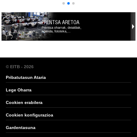
PRENTSA ARETOA
Prentsa oharrak, deialdiak,
agenda, fototeka,…
© EITB - 2026
Pribatutasun Ataria
Lege Oharra
Cookien erabilera
Cookien konfigurazioa
Gardentasuna