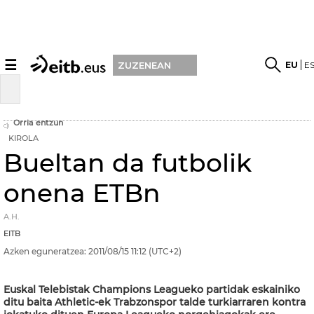
☰
EU
E
ZUZENEAN
Orria entzun
KIROLA
Bueltan da futbolik
onena ETBn
A.H.
EITB
Azken eguneratzea:
2011/08/15
11:12
(UTC+2)
Euskal Telebistak Champions Leagueko partidak eskainiko
ditu baita Athletic-ek Trabzonspor talde turkiarraren kontra