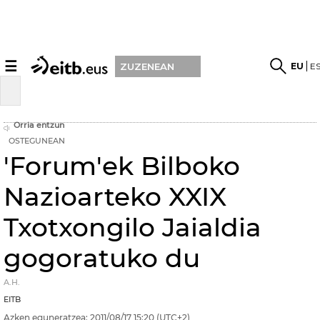
☰
EU
E
ZUZENEAN
Orria entzun
OSTEGUNEAN
'Forum'ek Bilboko
Nazioarteko XXIX
Txotxongilo Jaialdia
gogoratuko du
A.H.
EITB
Azken eguneratzea:
2011/08/17
15:20
(UTC+2)