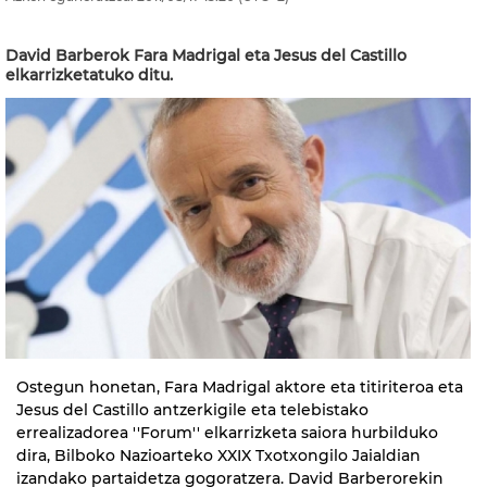
David Barberok Fara Madrigal eta Jesus del Castillo
elkarrizketatuko ditu.
Ostegun honetan, Fara Madrigal aktore eta titiriteroa eta
Jesus del Castillo antzerkigile eta telebistako
errealizadorea ''Forum'' elkarrizketa saiora hurbilduko
dira, Bilboko Nazioarteko XXIX Txotxongilo Jaialdian
izandako partaidetza gogoratzera. David Barberorekin