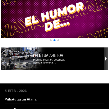
PRENTSA ARETOA
Prentsa oharrak, deialdiak,
agenda, fototeka,…
© EITB - 2026
Pribatutasun Ataria