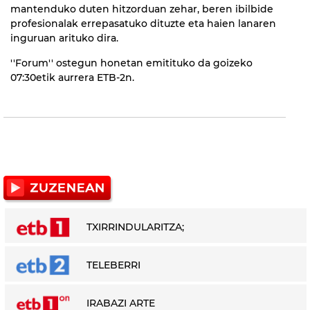
mantenduko duten hitzorduan zehar, beren ibilbide
profesionalak errepasatuko dituzte eta haien lanaren
inguruan arituko dira.
''Forum'' ostegun honetan emitituko da goizeko
07:30etik aurrera ETB-2n.
TXIRRINDULARITZA;
TELEBERRI
IRABAZI ARTE