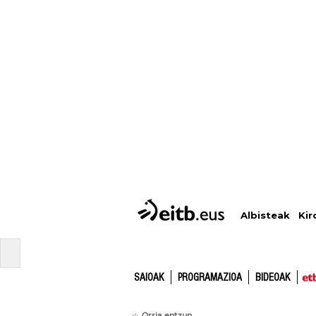
Albisteak
Kir
SAIOAK
PROGRAMAZIOA
BIDEOAK
Orria entzun