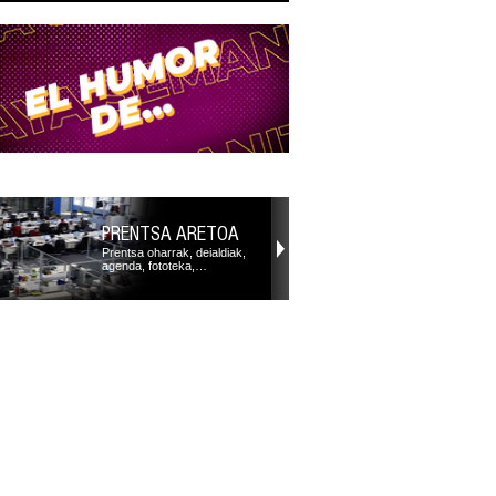
PRENTSA ARETOA
Prentsa oharrak, deialdiak,
agenda, fototeka,…