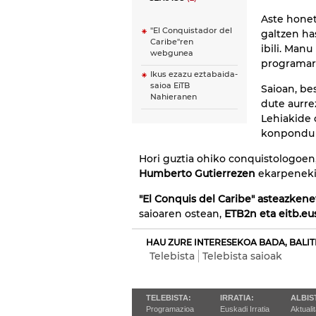
Aste honet
"El Conquistador del
galtzen ha
Caribe"ren
ibili. Manu
webgunea
programar
Ikus ezazu eztabaida-
saioa EiTB
Saioan, be
Nahieranen
dute aurre
Lehiakide 
konpondu e
Hori guztia ohiko conquistologoen,
Humberto Gutierrezen
ekarpeneki
"El Conquis del Caribe"
asteazkene
saioaren ostean,
ETB2n eta eitb.eus
HAU ZURE INTERESEKOA BADA, BALIT
Telebista
Telebista saioak
TELEBISTA:
IRRATIA:
ALBIS
Programazioa
Euskadi Irratia
Aktuali