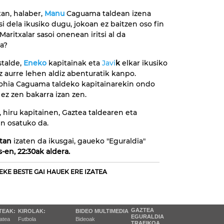
an, halaber,
Manu
Caguama taldean izena
si dela ikusiko dugu, jokoan ez baitzen oso fin
 Maritxalar sasoi onenean iritsi al da
a?
stalde,
Eneko
kapitainak eta
Javi
k
elkar ikusiko
z aurre lehen aldiz abenturatik kanpo.
ohia Caguama taldeko kapitainarekin ondo
z zen bakarra izan zen.
 hiru kapitainen, Gaztea taldearen eta
n osatuko da.
tan
izaten da ikusgai, gaueko "Eguraldia"
-en, 22:30ak aldera.
EKE BESTE GAI HAUEK ERE IZATEA
GAZTEA
TEAK:
KIROLAK:
BIDEO MULTIMEDIA
EGURALDIA
tatea
Futbola
Bideoak
TRAFIKOA