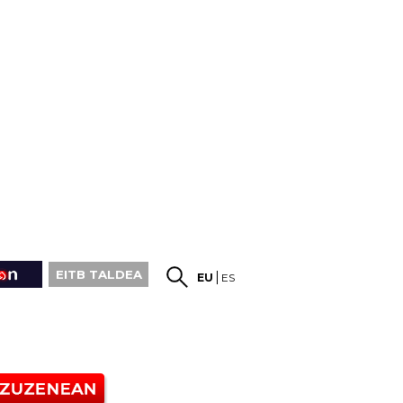
EITB TALDEA
EU
ES