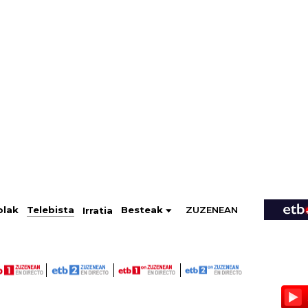
ZUZENEAN
Telebista
Besteak
olak
Irratia