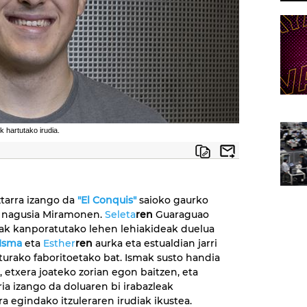
k hartutako irudia.
tarra izango da
"El Conquis"
saioko gaurko
 nagusia Miramonen.
Seleta
ren
Guaraguao
iak kanporatutako lehen lehiakideak duelua
Isma
eta
Esther
ren
aurka eta estualdian jarri
urako faboritoetako bat. Ismak susto handia
, etxera joateko zorian egon baitzen, eta
ria izango da doluaren bi irabazleak
a egindako itzuleraren irudiak ikustea.