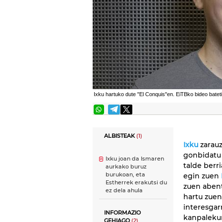
Ixku hartuko dute "El Conquis"en. EiTBko bideo bateti
ALBISTEAK
(1)
Ixku
zarauz
gonbidatu
Ixku joan da Ismaren
talde berr
aurkako buruz
burukoan, eta
egin zuen
Estherrek erakutsi du
zuen abent
ez dela ahula
hartu zuen
interesgar
INFORMAZIO
kanpalekur
GEHIAGO
(2)