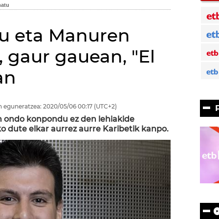
tu eta Manuren
, gaur gauean, "El
an
 eguneratzea:
2020/05/06
00:17
(UTC+2)
in ondo konpondu ez den lehiakide
ko dute elkar aurrez aurre Karibetik kanpo.