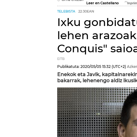
Leer en Castellano
TELEBISTA
22:30EAN
Ixku gonbida
lehen arazoak
Conquis" saio
EITB
Publikatuta:
2020/05/05
15:32
(UTC+2)
Azken
Enekok eta Javik, kapitainarek
bakarrak, lehenengo aldiz ikusi