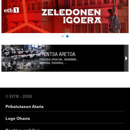
PRENTSA ARETOA
Prentsa oharrak, deialdiak,
agenda, fototeka,…
© EITB - 2026
Pribatutasun Ataria
Lege Oharra