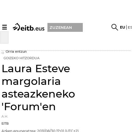
☰
EU
E
ZUZENEAN
Orria entzun
GOIZEKO HITZORDUA
Laura Esteve
margolaria
asteazkeneko
'Forum'en
A.H.
EITB
Azken eguneratzea:
2011/08/30
17:01
(UTC+2)