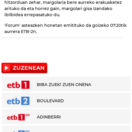
hitzorduan zehar, margolaria bere aurreko erakusketez
arituko da eta horrez gain, margolari gisa izandako
ibilbidea errepasatuko du.
'Forum' asteazken honetan emitituko da goizeko 07:20tik
aurrera ETB-2n.
BIBA ZUEK! ZUEN ONENA
BOULEVARD
ADINBERRI