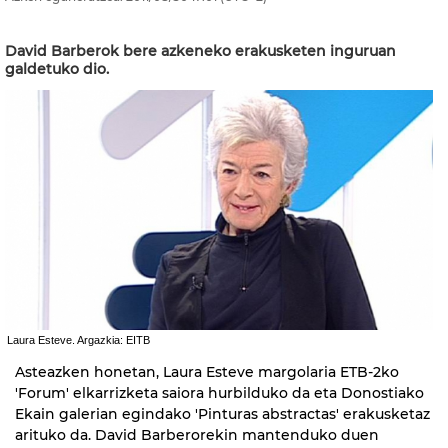
David Barberok bere azkeneko erakusketen inguruan
galdetuko dio.
Laura Esteve. Argazkia: EITB
Asteazken honetan, Laura Esteve margolaria ETB-2ko
'Forum' elkarrizketa saiora hurbilduko da eta Donostiako
Ekain galerian egindako 'Pinturas abstractas'
erakusketaz
arituko da. David Barberorekin mantenduko duen