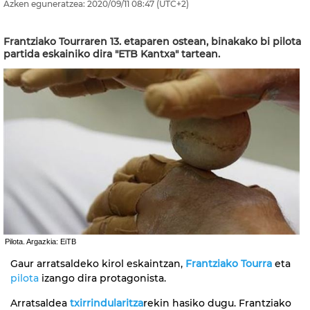
Azken eguneratzea:
2020/09/11
08:47
(UTC+2)
Frantziako Tourraren 13. etaparen ostean, binakako bi pilota
partida eskainiko dira "ETB Kantxa" tartean.
Pilota. Argazkia: EiTB
Gaur arratsaldeko kirol eskaintzan,
Frantziako Tourra
eta
pilota
izango dira protagonista.
Arratsaldea
txirrindularitza
rekin hasiko dugu. Frantziako