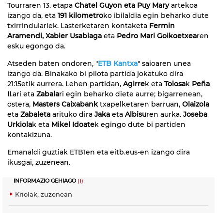
Tourraren 13. etapa
Chatel Guyon eta Puy Mary
artekoa
izango da, eta
191 kilometro
ko ibilaldia egin beharko dute
txirrindulariek. Lasterketaren kontaketa
Fermin
Aramendi, Xabier Usabiaga
eta
Pedro Mari Goikoetxea
ren
esku egongo da.
Atseden baten ondoren, "
ETB Kantxa
" saioaren unea
izango da. Binakako bi pilota partida jokatuko dira
21:15etik aurrera. Lehen partidan,
Agirre
k eta
Tolosa
k
Peña
II
.ari eta
Zabala
ri egin beharko diete aurre; bigarrenean,
ostera,
Masters Caixabank
txapelketaren barruan,
Olaizola
eta
Zabaleta
arituko dira
Jaka
eta
Albisu
ren aurka.
Joseba
Urkiola
k eta
Mikel Idoate
k egingo dute bi partiden
kontakizuna.
Emanaldi guztiak ETB1en eta eitb.eus-en izango dira
ikusgai, zuzenean.
INFORMAZIO GEHIAGO
(1)
Kriolak, zuzenean