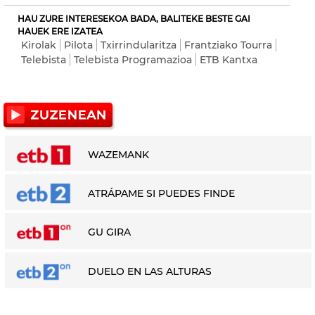
HAU ZURE INTERESEKOA BADA, BALITEKE BESTE GAI
HAUEK ERE IZATEA
Kirolak
Pilota
Txirrindularitza
Frantziako Tourra
Telebista
Telebista Programazioa
ETB Kantxa
WAZEMANK
ATRÁPAME SI PUEDES FINDE
GU GIRA
DUELO EN LAS ALTURAS