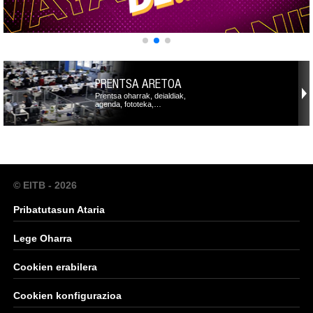
PRENTSA ARETOA
Prentsa oharrak, deialdiak,
agenda, fototeka,…
© EITB - 2026
Pribatutasun Ataria
Lege Oharra
Cookien erabilera
Cookien konfigurazioa