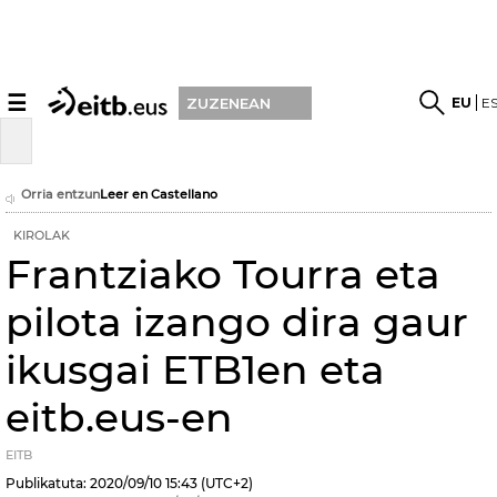
☰
EU
E
ZUZENEAN
Orria entzun
Leer en Castellano
KIROLAK
Frantziako Tourra eta
pilota izango dira gaur
ikusgai ETB1en eta
eitb.eus-en
EITB
Publikatuta:
2020/09/10
15:43
(UTC+2)