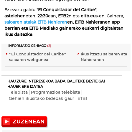
Ez ezazu galdu
"El Conquistador del Caribe"
,
astelehen
etan,
22:30
ean,
ETB2
n eta
eitb.eus
-en. Gainera,
saioaren atalak EiTB Nahieran
en, EITB Nahieranen app
berrian eta EITB Mediako gainerako euskarri digitaletan
ikus daitezke
.
INFORMAZIO GEHIAGO
(2)
''El Conquistador del Caribe''
Ikus itzazu saioaren atala
saioaren webgunea
Nahieranen
HAU ZURE INTERESEKOA BADA, BALITEKE BESTE GAI
HAUEK ERE IZATEA
Telebista
Programazioa telebista
Gehien ikusitako bideoak gaur
ETB1