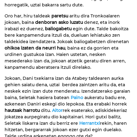
horregatik, uztai bakarra sartu dute.
Oro har, hiru taldeak
paretsu
aritu dira Tronkoalaren
jokoan, baina
denboran asko luzatu
denez, eta inork
irabazi ez duenez,
baliogabetu
egin dute. Talde bakoitza
bere kanpamendura itzuli da, dueluan lehiatuko zen
taldekidea izendatzera. Jokoak baliogabetzen direnetan
ohikoa izaten da neurri hau
, baina ez da gorrien eta
urdinen gustukoa izan. Haien ustetan, nesken
mesederako izan da, jokoan atzetik geratu diren arren,
kanpamendu aberatsera itzuli direlako.
Jokoan, Dani txekiarra izan da Atabey taldearen aurka
gehien saiatu dena, uztai berdea zaintzen aritu da, eta
neskek ezin izan dute menderatu. Izendatzerako garaian
baina, Seletak hasiera batean
Paino
aukeratu badu ere,
azkenean Daniri eskegi dio lepokoa. Eta erabaki horrek
hautsak harrotu
ditu.
Aitor
rek esaterako, adiskidekeriaz
jokatzea aurpegiratu dio kapitainari. Hori gutxi balitz,
Seletak liskarra izan du berriz ere
Herrantxi
rekin, haren
hitzetan, bergararrak jokoan ezer gutxi egin duelako.
Talde urdina azkenetan egongo ote da?