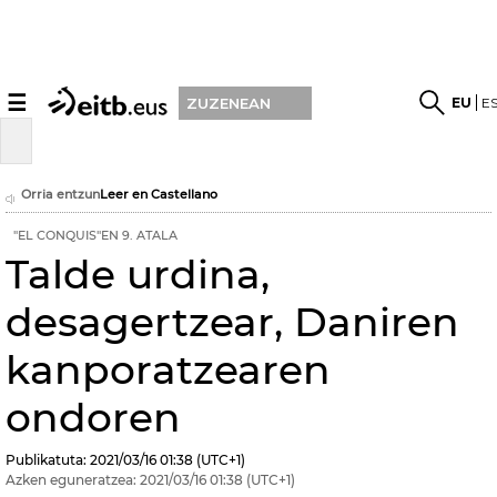
☰
EU
E
ZUZENEAN
Orria entzun
Leer en Castellano
''EL CONQUIS''EN 9. ATALA
Talde urdina,
desagertzear, Daniren
kanporatzearen
ondoren
Publikatuta:
2021/03/16
01:38
(UTC+1)
Azken eguneratzea:
2021/03/16
01:38
(UTC+1)