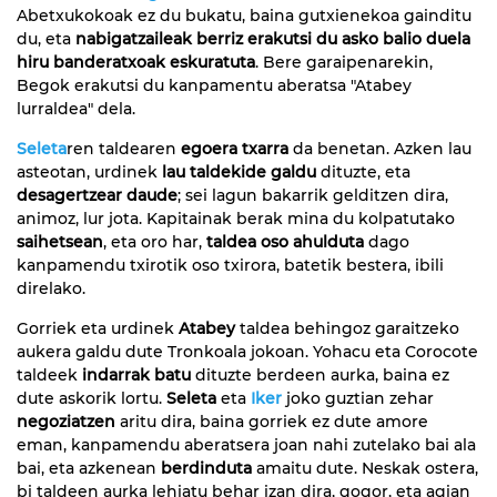
Abetxukokoak ez du bukatu, baina gutxienekoa gainditu
du, eta
nabigatzaileak berriz erakutsi du asko balio duela
hiru banderatxoak eskuratuta
. Bere garaipenarekin,
Begok erakutsi du kanpamentu aberatsa "Atabey
lurraldea" dela.
Seleta
ren taldearen
egoera txarra
da benetan. Azken lau
asteotan, urdinek
lau taldekide galdu
dituzte, eta
desagertzear daude
; sei lagun bakarrik gelditzen dira,
animoz, lur jota. Kapitainak berak mina du kolpatutako
saihetsean
, eta oro har,
taldea oso ahulduta
dago
kanpamendu txirotik oso txirora, batetik bestera, ibili
direlako.
Gorriek eta urdinek
Atabey
taldea behingoz garaitzeko
aukera galdu dute Tronkoala jokoan. Yohacu eta Corocote
taldeek
indarrak batu
dituzte berdeen aurka, baina ez
dute askorik lortu.
Seleta
eta
Iker
joko guztian zehar
negoziatzen
aritu dira, baina gorriek ez dute amore
eman, kanpamendu aberatsera joan nahi zutelako bai ala
bai, eta azkenean
berdinduta
amaitu dute.
Neskak ostera,
bi taldeen aurka lehiatu behar izan dira, gogor, eta agian