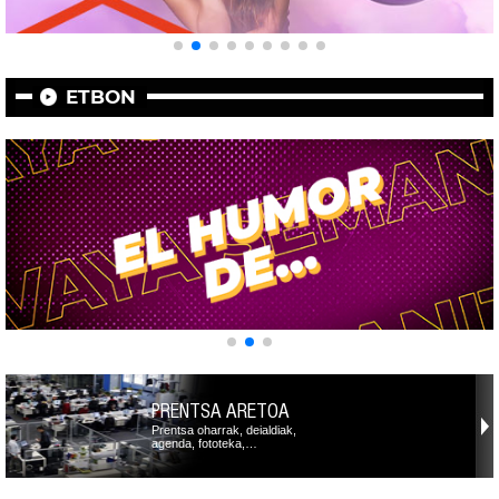
ETBON
PRENTSA ARETOA
Prentsa oharrak, deialdiak,
agenda, fototeka,…