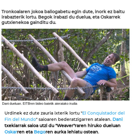
Tronkoalaren jokoa baliogabetu egin dute, inork ez baitu
irabazterik lortu. Begok irabazi du duelua, eta Oskarrek
gutxienekoa gainditu du.
Dani dueluan. EITBren bideo batetik ateratako irudia
Urdinek ez dute zauria ixterik lortu "
El Conquistador del
Fin del Mundo
" saioaren bederatzigarren atalean.
Dani
txekiarrak saioa utzi du "Weaver"raren hiruko dueluan
Oskar
ren eta
Bego
ren aurka lehiatu ostean
.